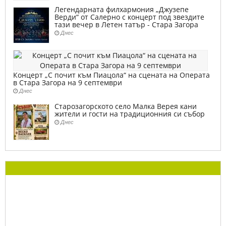
Легендарната филхармония „Джузепе
Верди“ от Салерно с концерт под звездите
тази вечер в Летен татър - Стара Загора
Днес
Концерт „С почит към Пиацола“ на сцената на Операта
в Стара Загора на 9 септември
Днес
Старозагорското село Малка Верея кани
жители и гости на традиционния си събор
Днес