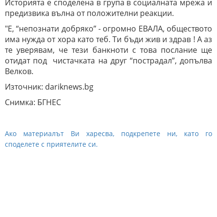
Историята е споделена в група в социалната мрежа и
предизвика вълна от положителни реакции.
"Е, “непознати добряко” - огромно ЕВАЛА, обществото
има нужда от хора като теб. Ти бъди жив и здрав ! А аз
те уверявам, че тези банкноти с това послание ще
отидат под чистачката на друг “пострадал”, допълва
Велков.
Източник: dariknews.bg
Снимка: БГНЕС
Ако материалът Ви харесва, подкрепете ни, като го
споделете с приятелите си.