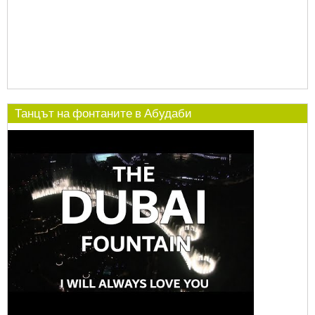
Танцът на фонтаните в Абудаби