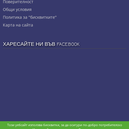
Πoвepитeлнocт
Общи условия
Политика за "бисквитките"
Карта на сайта
ХАРЕСАЙТЕ НИ ВЪВ FACEBOOK
Този уебсайт използва бисквитки, за да осигури по-добро потребителско
Copyright © stz24.com. Developed by
BPage CMS
.