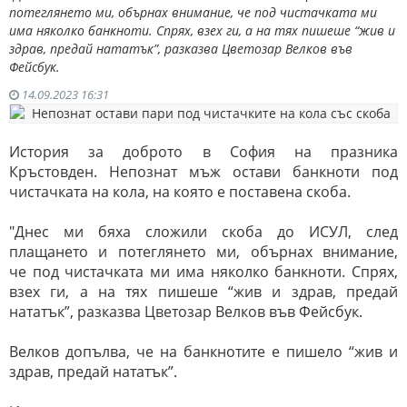
потеглянето ми, обърнах внимание, че под чистачката ми
има няколко банкноти. Спрях, взех ги, а на тях пишеше “жив и
здрав, предай нататък”, разказва Цветозар Велков във
Фейсбук.
14.09.2023 16:31
История за доброто в София на празника
Кръстовден. Непознат мъж остави банкноти под
чистачката на кола, на която е поставена скоба.
"Днес ми бяха сложили скоба до ИСУЛ, след
плащането и потеглянето ми, обърнах внимание,
че под чистачката ми има няколко банкноти. Спрях,
взех ги, а на тях пишеше “жив и здрав, предай
нататък”, разказва Цветозар Велков във Фейсбук.
Велков допълва, че на банкнотите е пишело “жив и
здрав, предай нататък”.