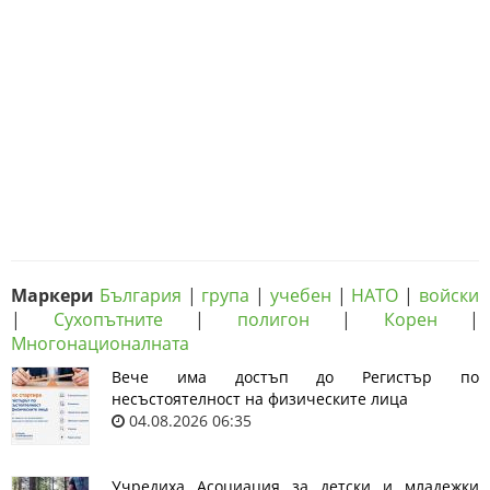
Маркери
България
|
група
|
учебен
|
НАТО
|
войски
|
Сухопътните
|
полигон
|
Корен
|
Многонационалната
Вече има достъп до Регистър по
несъстоятелност на физическите лица
04.08.2026 06:35
Учредиха Асоциация за детски и младежки