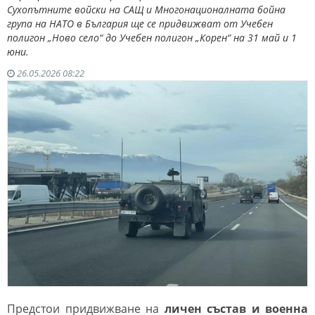
Сухопътните войски на САЩ и Многонационалната бойна
група на НАТО в България ще се придвижват от Учебен
полигон „Ново село“ до Учебен полигон „Корен“ на 31 май и 1
юни.
26.05.2026 08:22
Предстои придвижване на
личен състав и военна