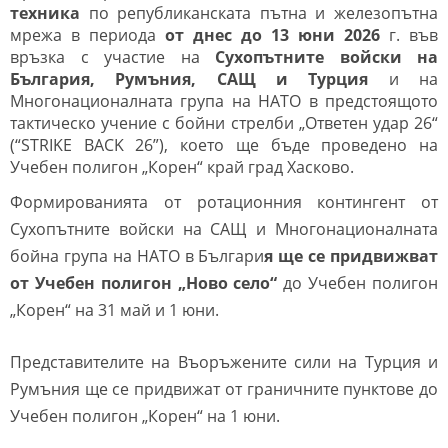
техника
по републиканската пътна и железопътна
мрежа в периода
от днес до 13 юни 2026
г. във
връзка с участие на
Сухопътните войски на
България, Румъния, САЩ и Турция
и на
Многонационалната група на НАТО в предстоящото
тактическо учение с бойни стрелби „Ответен удар 26“
(“STRIKE BACK 26”), което ще бъде проведено на
Учебен полигон „Корен“ край град Хасково.
Формированията от ротационния контингент от
Сухопътните войски на САЩ и Многонационалната
бойна група на НАТО в Българи
я ще се придвижват
от Учебен полигон „Ново село“
до Учебен полигон
„Корен“ на 31 май и 1 юни.
Представителите на Въоръжените сили на Турция и
Румъния ще се придвижат от граничните пунктове до
Учебен полигон „Корен“ на 1 юни.