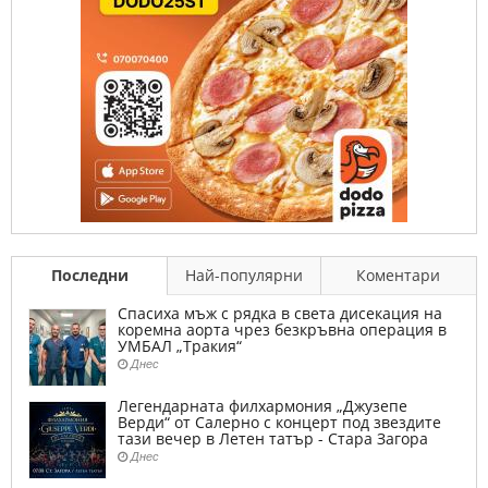
Последни
Най-популярни
Коментари
Спасиха мъж с рядка в света дисекация на
коремна аорта чрез безкръвна операция в
УМБАЛ „Тракия“
Днес
Легендарната филхармония „Джузепе
Верди“ от Салерно с концерт под звездите
тази вечер в Летен татър - Стара Загора
Днес