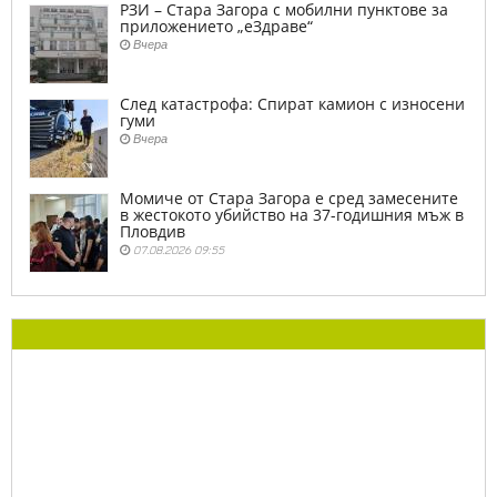
РЗИ – Стара Загора с мобилни пунктове за
приложението „еЗдраве“
Вчера
След катастрофа: Спират камион с износени
гуми
Вчера
Момиче от Стара Загора е сред замесените
в жестокото убийство на 37-годишния мъж в
Пловдив
07.08.2026 09:55