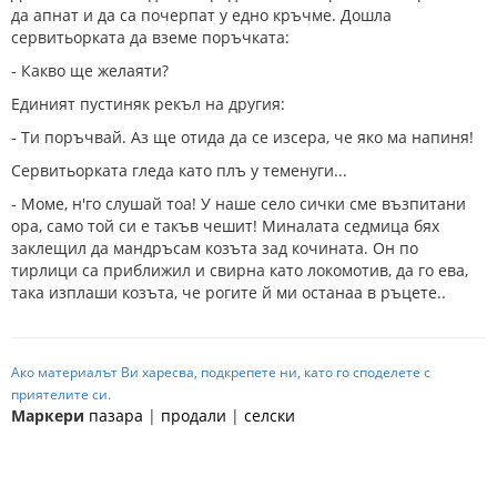
да апнат и да са почерпат у едно кръчме. Дошла
сервитьорката да вземе поръчката:
- Какво ще желаяти?
Единият пустиняк рекъл на другия:
- Ти поръчвай. Аз ще отида да се изсера, че яко ма напиня!
Сервитьорката гледа като плъ у теменуги...
- Моме, н'го слушай тоа! У наше село сички сме възпитани
ора, само той си е такъв чешит! Миналата седмица бях
заклещил да мандръсам козъта зад кочината. Он по
тирлици са приближил и свирна като локомотив, да го ева,
така изплаши козъта, че рогите й ми останаа в ръцете..
Ако материалът Ви харесва, подкрепете ни, като го споделете с
приятелите си.
Маркери
пазара
|
продали
|
селски