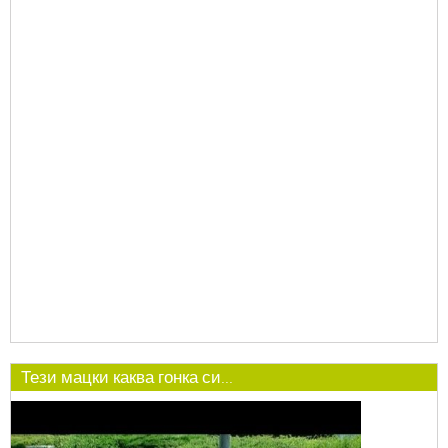
Тези мацки каква гонка си...