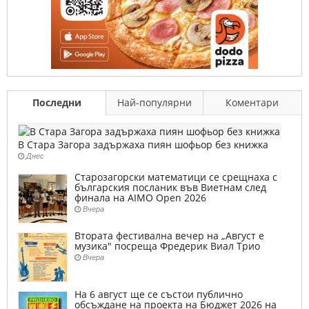
Последни
Най-популярни
Коментари
В Стара Загора задържаха пиян шофьор без книжка
Днес
Старозагорски математици се срещнаха с
българския посланик във Виетнам след
финала на AIMO Open 2026
Вчера
Втората фестивална вечер на „Август е
музика" посреща Фредерик Виал Трио
Вчера
На 6 август ще се състои публично
обсъждане на проекта на Бюджет 2026 на