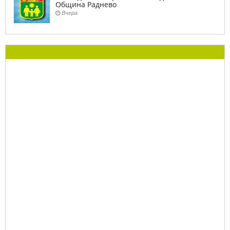
Община Раднево
Вчера