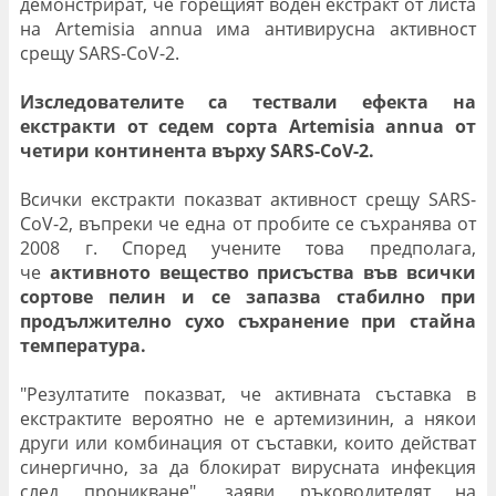
демонстрират, че горещият воден екстракт от листа
на Artemisia annua има антивирусна активност
срещу SARS-CoV-2.
Изследователите са тествали ефекта на
екстракти от седем сорта Artemisia annua от
четири континента върху SARS-CoV-2.
Всички екстракти показват активност срещу SARS-
CoV-2, въпреки че една от пробите се съхранява от
2008 г. Според учените това предполага,
че
активното вещество присъства във всички
сортове пелин и се запазва стабилно при
продължително сухо съхранение при стайна
температура.
"Резултатите показват, че активната съставка в
екстрактите вероятно не е артемизинин, а някои
други или комбинация от съставки, които действат
синергично, за да блокират вирусната инфекция
след проникване", заяви ръководителят на