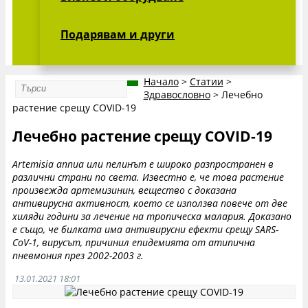
Подарявам и други
Начало
>
Статии
>
Здравословно
>
Лечебно
растение срещу COVID-19
Лечебно растение срещу COVID-19
Artemisia annua или пелинът е широко разпространен в
различни страни по света. Известно е, че това растение
произвежда артемизинин, вещество с доказана
антивирусна активност, което се използва повече от две
хиляди години за лечение на тропическа малария. Доказано
е също, че билката има антивирусни ефекти срещу SARS-
CoV-1, вирусът, причинил епидемията от атипична
пневмония през 2002-2003 г.
13.01.2021 18:01