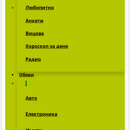
Любопитно
Анкети
Вицове
Хороскоп за деня
Радио
Обяви
Авто
Електроника