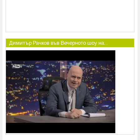
Димитър Рачков във Вечерното шоу на...