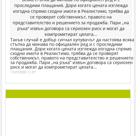
Такъв случай е добър сигнал купувачът да настоява всяка
стъпка да минава по официален ред и с проследими
плащания. Дори когато цената изглежда изгодна спрямо
сходни имоти в Реалистимо, трябва да се проверят
собственикът, правото на представителство и решението
за продажба. Пари „на ръка“ извън договора са сериозен
риск и могат да компрометират цялата...
15.07.2026 11:57