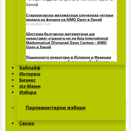
Старозагорски математици спечелиха четири
медала на финала на AIMO Open в Ханой
03.08.2026 12:20
Шестима български математици ще
представят страната ни на Asia International
Mathematical Olympiad Open Contest – AIMO
Open в Ханой
Пощенските оператори в Испания и Франция
предупреждават за забавяния в обработката и
доставката на пратки
Хайлайф
Интервю
Виж всички »
Бизнес
stz-Мами
Избори
Парламентарни избори
Свежо