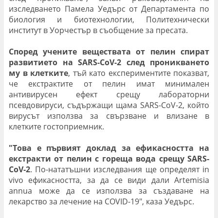
изследването Памела Уедърс от Департамента по
биология и биотехнологии, Политехнически
институт в Уорчестър в съобщение за пресата.
Според учените веществата от пелин спират
развитието на SARS-CoV-2 след проникването
му в клетките
, тъй като експериментите показват,
че екстрактите от пелин имат минимален
антивирусен ефект срещу лабораторни
псевдовируси, съдържащи щама SARS-CoV-2, който
вирусът използва за свързване и влизане в
клетките гостоприемник.
"Това е първият доклад за ефикасността на
екстракти от пелин с гореща вода срещу SARS-
CoV-2
. По-нататъшни изследвания ще определят in
vivo ефикасността, за да се види дали Artemisia
annua може да се използва за създаване на
лекарство за лечение на COVID-19", каза Уедърс.