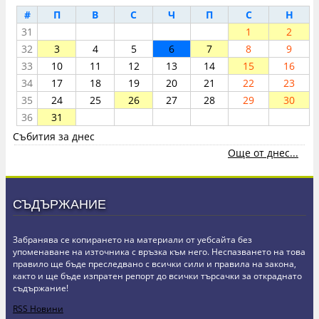
#
П
В
С
Ч
П
С
Н
31
1
2
32
3
4
5
6
7
8
9
33
10
11
12
13
14
15
16
34
17
18
19
20
21
22
23
35
24
25
26
27
28
29
30
36
31
Събития за днес
Още от днес...
СЪДЪРЖАНИЕ
Забранява се копирането на материали от уебсайта без
упоменаване на източника с връзка към него. Неспазването на това
правило ще бъде преследвано с всички сили и правила на закона,
както и ще бъде изпратен репорт до всички търсачки за откраднато
съдържание!
RSS Новини