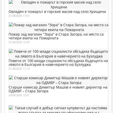
Овладян е пожарът в горския масив над село Хрищени
01.08.2026 17:41
Пожар зад магазин "Зора" в Стара Загора, на място са
четири екипа на Пожарната
01.08.2026 12:54
Повече от 100 млади социалисти обсъдиха бъдещето на
лявото в България в навечерието на Бузлуджа
01.08.2026 11:13
Старши комисар Димитър Машов е новият директор на
ОДМВР – Стара Загора
03.08.2026 12:01