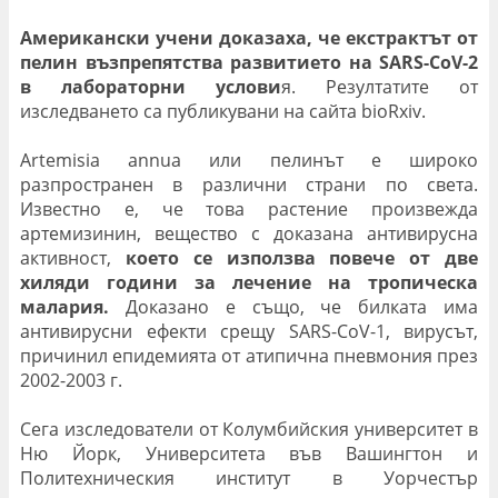
Американски учени доказаха, че екстрактът от
пелин възпрепятства развитието на SARS-CoV-2
в лабораторни услови
я. Резултатите от
изследването са публикувани на сайта bioRxiv.
Artemisia annua или пелинът е широко
разпространен в различни страни по света.
Известно е, че това растение произвежда
артемизинин, вещество с доказана антивирусна
активност,
което се използва повече от две
хиляди години за лечение на тропическа
малария.
Доказано е също, че билката има
антивирусни ефекти срещу SARS-CoV-1, вирусът,
причинил епидемията от атипична пневмония през
2002-2003 г.
Сега изследователи от Колумбийския университет в
Ню Йорк, Университета във Вашингтон и
Политехническия институт в Уорчестър