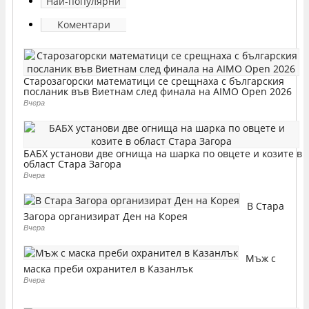
Най-популярни
Коментари
Старозагорски математици се срещнаха с българския
посланик във Виетнам след финала на AIMO Open 2026
Вчера
БАБХ установи две огнища на шарка по овцете и козите в
област Стара Загора
Вчера
В Стара
Загора организират Ден на Корея
Вчера
Мъж с
маска преби охранител в Казанлък
Вчера