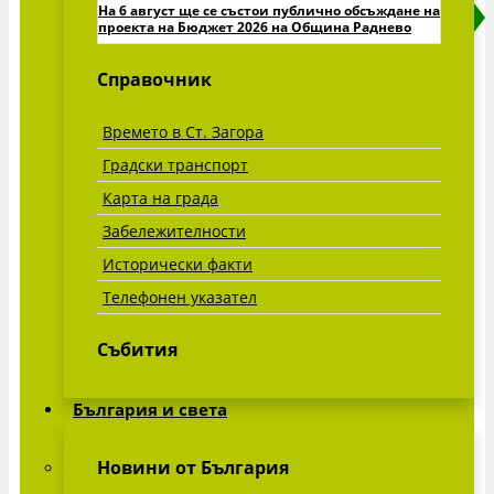
На 6 август ще се състои публично обсъждане на
проекта на Бюджет 2026 на Община Раднево
Виж всички »
Справочник
Времето в Ст. Загора
Градски транспорт
Карта на града
Забележителности
Исторически факти
Телефонен указател
Събития
България и света
Новини от България