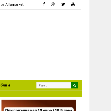
 от
Alfamarket
Обяви