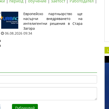
жи
|
период
|
обучение
|
заетост
|
Работодател
|
“
Европейско партньорство ще
а
насърчи внедряването на
интелигентни решения в Стара
Загора
06.08.2026 09:34
а
а
L