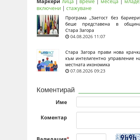
Маркери
лица
|
време
|
месеца
|
младе
включени
|
стажуване
Програма „Заетост без бариери
беше представена в общин
Стара Загора
04.08.2026 11:07
Стара Загора прави нова крачк
към интелигентно управление н
местната икономика
07.08.2026 09:23
Коментирай
Име
Коментар
Валидация
*