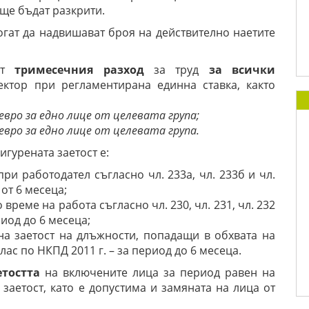
ще бъдат разкрити.
гат да надвишават броя на действително наетите
ват
тримесечния разход
за труд
за всички
ктор при регламентирана единна ставка, както
 евро за едно лице от целевата група;
 евро за едно лице от целевата група.
игурената заетост е:
ри работодател съгласно чл. 233а, чл. 233б и чл.
 от 6 месеца;
време на работа съгласно чл. 230, чл. 231, чл. 232
риод до 6 месеца;
на заетост на длъжности, попадащи в обхвата на
лас по НКПД 2011 г. – за период до 6 месеца.
етостта
на включените лица за период равен на
заетост, като е допустима и замяната на лица от