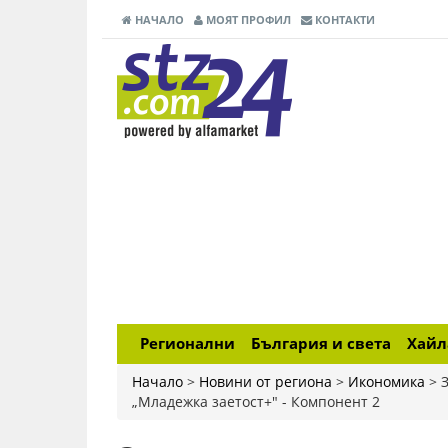
НАЧАЛО
МОЯТ ПРОФИЛ
КОНТАКТИ
Регионални
България и света
Хай
Начало
>
Новини от региона
>
Икономика
>
„Младежка заетост+" - Компонент 2