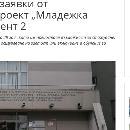
заявки от
проект „Младежка
ент 2
 29 год., като им предоставя възможност за стажуване,
осигуряване на заетост или включване в обучение за