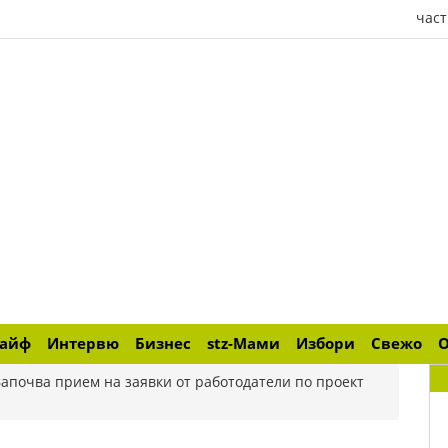
част
лайф
Интервю
Бизнес
stz-Мами
Избори
Свежо
Започва прием на заявки от работодатели по проект