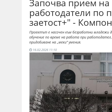
Започва прием на 
работодатели по 
заетост+" - Компон
Проектът е насочен към безработни младежи до
обучение по време на работа при работодател, 
придобиване на „меки" умения.
16.02.2026 11:10