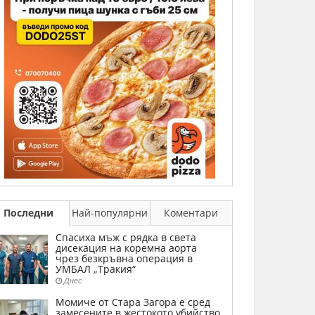
Последни
Най-популярни
Коментари
Спасиха мъж с рядка в света
дисекация на коремна аорта
чрез безкръвна операция в
УМБАЛ „Тракия“
Днес
Момиче от Стара Загора е сред
замесените в жестокото убийство