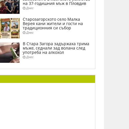
на 37-годишния мъж в Пловдив
Днес
Старозагорското село Малка
Верея кани жители и гости на
традиционния си събор
Днес
В Стара Загора задържаха трима
мъже, седнали зад волана след
употреба на алкохол
Днес