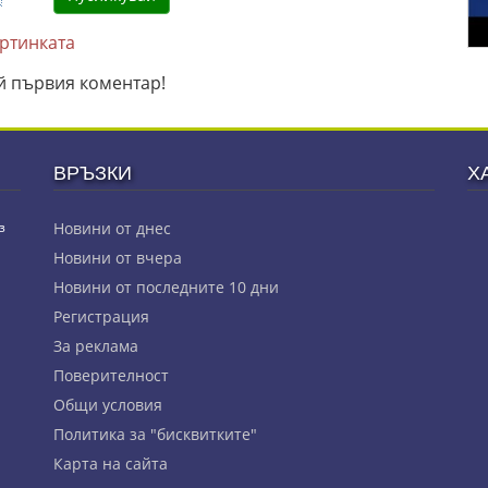
артинката
й първия коментар!
ВРЪЗКИ
Х
з
Новини от днес
Новини от вчера
Новини от последните 10 дни
Регистрация
За реклама
Πoвepитeлнocт
Общи условия
Политика за "бисквитките"
Карта на сайта