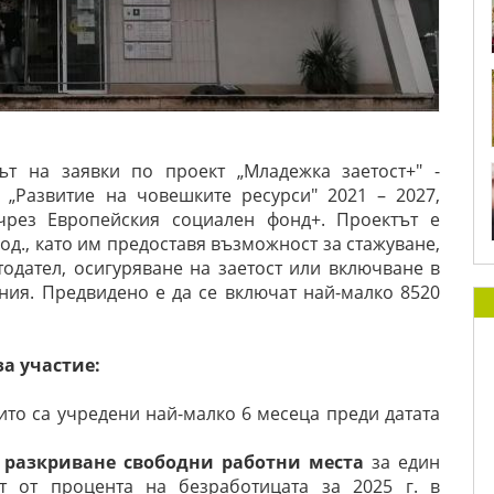
мът на заявки по проект „Младежка заетост+" -
„Развитие на човешките ресурси" 2021 – 2027,
чрез Европейския социален фонд+. Проектът е
од., като им предоставя възможност за стажуване,
одател, осигуряване на заетост или включване в
ния. Предвидено е да се включат най-малко 8520
а участие:
оито са учредени най-малко 6 месеца преди датата
 разкриване свободни работни места
за един
т от процента на безработицата за 2025 г. в