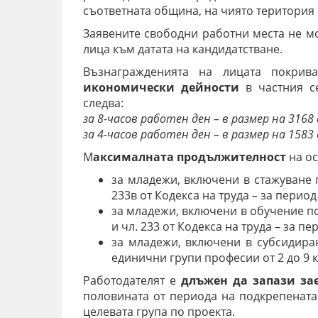
съответната община, на чиято територия 
Заявените свободни работни места не мо
лица към датата на кандидатстване.
Възнагражденията на лицата покри
икономически дейности
в частния се
следва:
за 8-часов работен ден – в размер на 3168
за 4-часов работен ден – в размер на 1583
М
аксималната продължителност
на ос
за младежи, включени в стажуване п
233в от Кодекса на труда – за период
за младежи, включени в обучение по 
и чл. 233 от Кодекса на труда – за пе
за младежи, включени в субсидира
единични групи професии от 2 до 9 к
Работодателят е
длъжен да запази за
половината от периода на подкрепената 
целевата група по проекта.