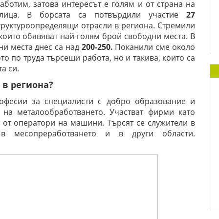
аботим, затова интересът е голям и от страна на
 лица. В борсата са потвърдили участие
27
 структуроопределящи отрасли в региона. Стремили
 които обявяват най-голям брой свободни места. В
ни места днес са над
200-250.
Поканили сме около
то по труда търсещи работа, но и такива, които са
та си.
 в региона?
офесии за специалисти с добро образование и
 на металообработването. Участват фирми като
а от оператори на машини. Търсят се служители в
, в месопреработването и в други области.