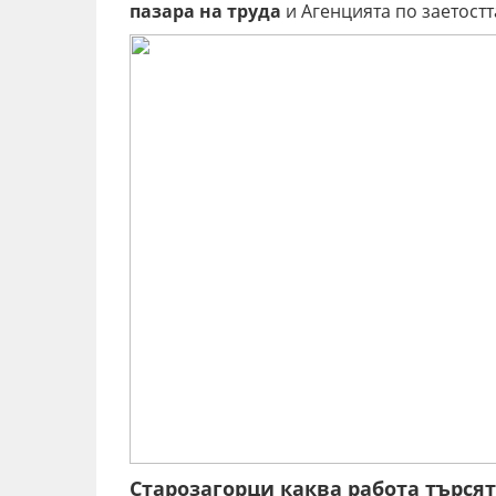
пазара на труда
и Агенцията по заетостт
Старозагорци каква работа търсят