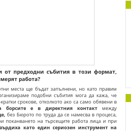
и от предходни събития в този формат,
амерят работа?
отни места ще бъдат запълнени, но като правим
организираме подобни събития мога да кажа, че
-кратки срокове, отколкото ако са само обявени в
на борсите е в директния контакт
между
це,
без Бюрото по труда да се намесва в процеса,
ри поканването на търсещите работа лица и при
върдиха като един сериозен инструмент на