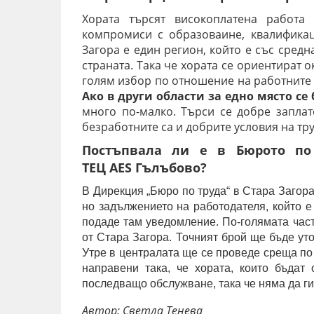
Хората търсят високоплатена работа
компромиси с образоваине, квалификаци
Загора е един регион, който е със средн
страната. Така че хората се ориентират о
голям избор по отношение на работните м
Ако в други области за едно място се 
много по-малко. Търси се добре заплат
безработните са и добрите условия на тру
Постъпвала ли е в Бюрото по
ТЕЦ
AES
Гълъбово?
В Дирекция „Бюро по труда“ в Стара Заго
но задължението на работодателя, който е
подаде там уведомление. По-голямата част
от Стара Загора.
Точният брой ще бъде уточ
Утре в централата ще се проведе среща по
направени така, че хората, които бъдат
последващо обслужване, така че няма да ги
Автор: Светла Тенева