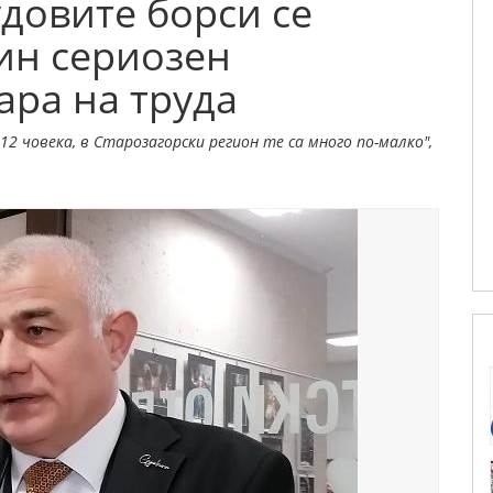
удовите борси се
ин сериозен
ара на труда
12 човека, в Старозагорски регион те са много по-малко",
.