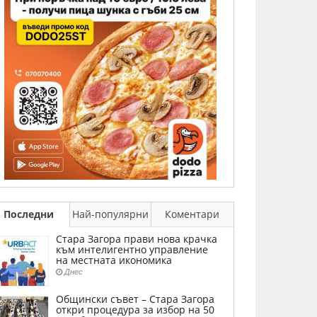
Последни
Най-популярни
Коментари
Стара Загора прави нова крачка
към интелигентно управление
на местната икономика
Днес
Общински съвет – Стара Загора
откри процедура за избор на 50