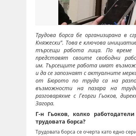
Трудова борса бе организирана в 
Княжески". Това
е ключова инициатив
търсещи работа лица. По време
представят своите свободни раб
им.
Търсещите работа имат възмож
и да се запознаят с актуалните мерк
от Бюрото по труда са на разпо
възможности на пазара на труд
разговаряхме с Георги Гьоков, дир
Загора.
Г-н Гьоков, колко работодател
трудовата борса?
Трудовата борса се очерта като едно сер