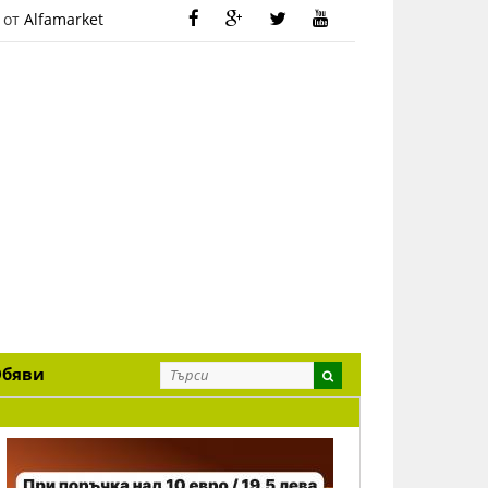
 от
Alfamarket
Обяви