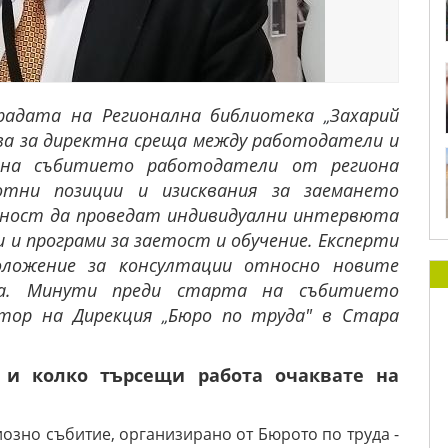
сградата на Регионална библиотека
Захарий
„
а за директна среща между работодатели и
 на събитието р
аботодатели от региона
отни позиции и изисквания за заемането
ност да проведат индивидуални интервюта
и и програми за заетост и обучение.
Експерти
ложение за консултации относно новите
а. Минути преди старта на събитието
ектор на Дирекция
Бюро по труда" в Стара
„
и и колко търсещи работа очаквате на
иозно събитие, организирано от Бюрото по труда -