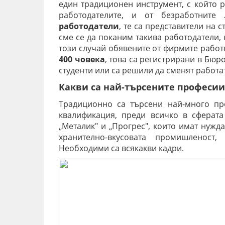
един традиционен инструмент, с който р
работодателите, и от безработните
работодатели
, те са представители на
сме се да поканим такива работодатели,
този случай обявените от фирмите работ
400 човека
, това са регистрирани в Бюро
студенти или са решили да сменят работа
Какви са най-търсените професии
Традиционно са търсени най-много пр
квалификация, преди всичко в сферата
Металик" и
Прогрес", които имат нужд
„
„
хранително-вкусовата промишленост
Необходими са всякакви кадри.