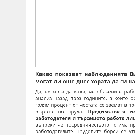
Какво показват наблюденията В
могат ли още днес хората да си н
Да, не мога да кажа, че обявените раб
анализ назад през годините, в които 
голям процент от местата се заемат в по
Бюрото по труда.
Предимството 
работодателя и търсещото работа ли
въпреки че посредничеството го има п
работодателите. Трудовите борси се у
т