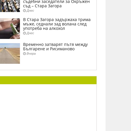
съдебни заседатели за Окръжен
съд – Стара Загора
Днес
В Стара Загора задържаха трима
мъже, седнали зад волана след
употреба на алкохол
Днес
Временно затварят пътя между
Българене и Рисиманово
Вчера