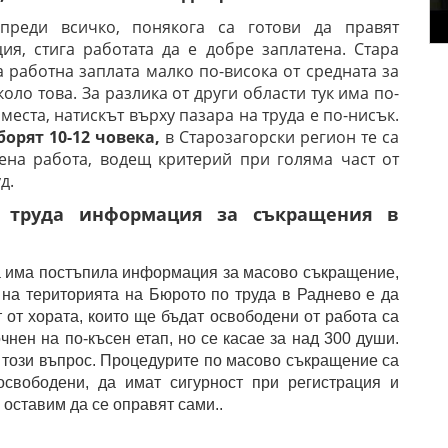
 преди всичко, понякога са готови да правят
я, стига работата да е добре заплатена. Стара
а работна заплата малко по-висока от средната за
коло това. За разлика от други области тук има по-
еста, натискът върху пазара на труда е по-нисък.
борят 10-12 човека,
в Старозагорски регион те са
ена работа, водещ критерий при голяма част от
д.
 труда информация за съкращения в
ра има постъпила информация за масово съкращение,
 на територията на Бюрото по труда в Раднево е да
 от хората, които ще бъдат освободени от работа са
нен на по-късен етап, но се касае за над 300 души.
 този въпрос.
Процедурите
по масово съкращение са
 освободени, да имат сигурност при регистрация и
 оставим да се оправят сами..