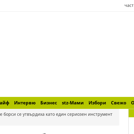
част
лайф
Интервю
Бизнес
stz-Мами
Избори
Свежо
те борси се утвърдиха като един сериозен инструмент