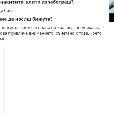
т накитите, които изработваш?
ди бос…
очна да носиш бижута?
нергията, която те прави по-красива, по-уникална,
това привлича вниманието, съчетано с това, което
мо.