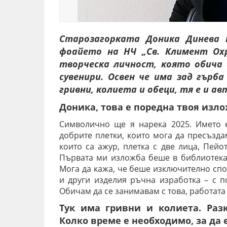
Старозагорката Доника Динева 
фоайето на НЧ „Св. Климент Охр
творческа личност, която обича 
сувенири. Освен че има зад гърба
гривни, колиета и обеци, тя е и ав
Доника, това е поредна твоя изло
Символично ще я нарека 2025. Името е
добрите плетки, които мога да пресъзда
които са ажур, плетка с две лица, Пейо
Първата ми изложба беше в библиотека 
Мога да кажа, че беше изключително спо
и други изделия ръчна изработка – с 
Обичам да се занимавам с това, работата
Тук има гривни и колиета. Раз
Колко време е необходимо, за да 