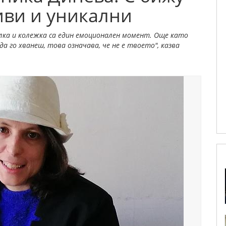
иви и уникални
лка и колежка са един емоционален момент. Още като
а го хванеш, това означава, че не е твоето", казва