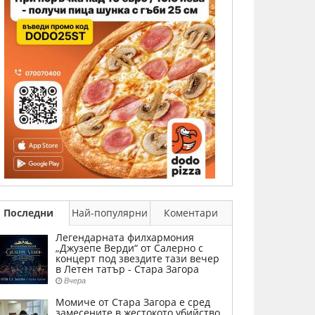
Последни
Най-популярни
Коментари
Легендарната филхармония
„Джузепе Верди“ от Салерно с
концерт под звездите тази вечер
в Летен татър - Стара Загора
Вчера
Момиче от Стара Загора е сред
замесените в жестокото убийство