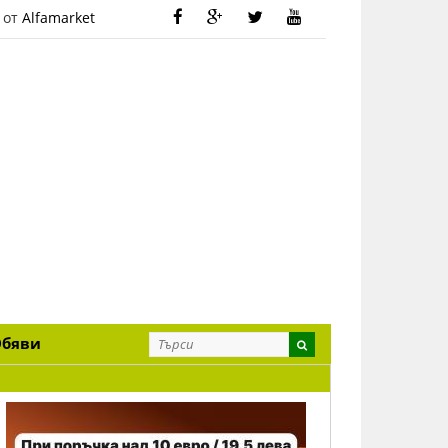
 от
Alfamarket
Обяви