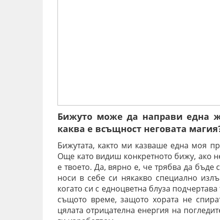
Бижуто може да направи една ж
каква е всъщност неговата магия
Бижутата, както ми казваше една моя п
Още като видиш конкретното бижу, ако не
е твоето. Да, вярно е, че трябва да бъде
носи в себе си някакво специално излъ
когато си с едноцветна блуза подчертава
същото време, защото хората не спират
цялата отрицателна енергия на погледит