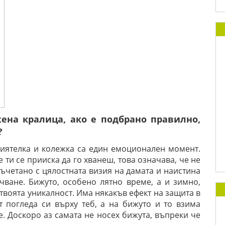
ена кралица, ако е подбрано правилно,
?
риятелка и колежка са един емоционален момент.
 ти се прииска да го хванеш, това означава, че не
 съчетано с цялостната визия на дамата и наистина
чване. Бижуто, особено лятно време, а и зимно,
 твоята уникалност. Има някакъв ефект на защита в
 погледа си върху теб, а на бижуто и то взима
е. Доскоро аз самата не носех бижута, въпреки че