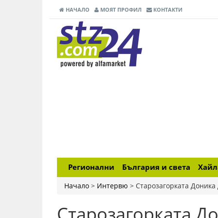
НАЧАЛО
МОЯТ ПРОФИЛ
КОНТАКТИ
Регионални
България и света
Хай
Начало
>
Интервю
>
Старозагорката Доника 
Старозагорката До