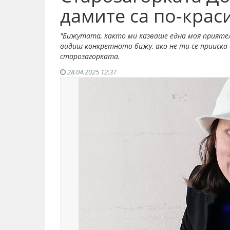
дамите са по-крас
"Бижутата, както ми казваше една моя прияте
видиш конкретното бижу, ако не ти се прииска д
старозагорката.
28.04.2025 12:37