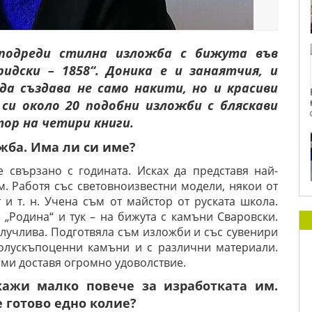
подреди стилна изложба с бижута във
идски – 1858“. Доника е и занаятчия, и
да създава не само накити, но и красиви
 си около 20 подобни изложби с бляскави
тор на четири книги.
жба. Има ли си име?
 свързано с годината. Исках да представя най-
м. Работя със световноизвестни модели, някои от
т и т. н. Учена съм от майстор от руската школа.
„Родина“ и тук – на бижута с камъни Сваровски.
лучлива. Подготвяла съм изложби и със сувенири
полускъпоценни камъни и с различни материали.
 ми доставя огромно удоволствие.
кажи малко повече за изработката им.
е готово едно колие?