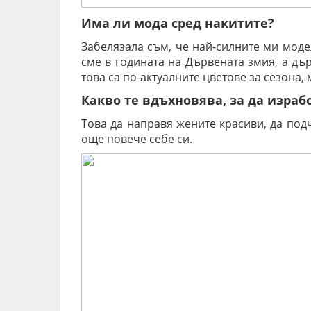
Има ли мода сред накитите?
Забелязала съм, че най-силните ми моде
сме в годината на Дървената змия, а дър
това са по-актуалните цветове за сезона,
Какво те вдъхновява, за да изра
Това да направя жените красиви, да под
още повече себе си.