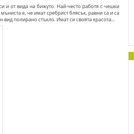
си и от вида на бижуто. Най-често работя с чешки
мъниста е, че имат сребрист блясък, равни са и са
ин вид полирано стъкло. Имат си своята красота…