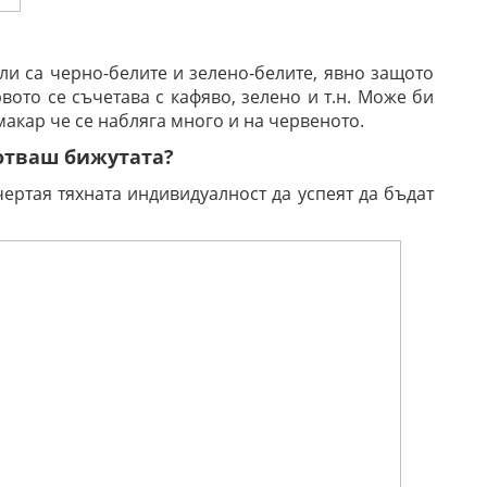
ли са черно-белите и зелено-белите, явно защото
вото се съчетава с кафяво, зелено и т.н. Може би
 макар че се набляга много и на червеното.
ботваш бижутата?
чертая тяхната индивидуалност да успеят да бъдат