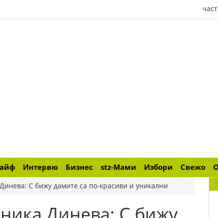
част
лайф
Интервю
Бизнес
stz-Мами
Избори
Свежо
Динева: С бижу дамите са по-красиви и уникални
ника Динева: С бижу