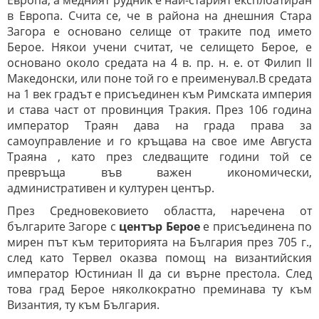
Европа, а медният рудник е най-старият експлоатиран
в Европа. Счита се, че в района на днешния Стара
Загора
е основано селище от траките под името
Берое. Някои учени считат, че селището Берое, е
основано около средата на 4 в. пр. н. е. от Филип II
Македонски, или поне той го е преименувал.В средата
на 1 век градът е присъединен към Римската империя
и става част от провинция Тракия. През 106 година
император Траян дава на
града права за
самоуправление и го кръщава на свое име Августа
Траяна , като през следващите години той се
превръща във важен икономически,
административен и културен център.
През Средновековието областта, наречена от
българите Загоре с
център Берое
е присъединена по
мирен път към територията на България през 705 г.,
след като Тервел оказва помощ на византийския
император Юстиниан II да си върне престола. След
това град Берое няколкократно преминава ту към
Византия, ту към България.