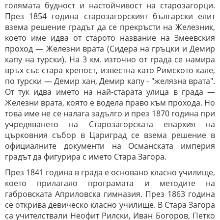
голямата будност и настойчивост на старозагорци.
През 1854 година старозагорският български елит
взема решение градът да се прекръсти на Железник,
което име идва от старото название на Змеевския
проход — Железни врата (Сидера на гръцки и Демир
капу на турски). На 3 км. източно от града се намира
връх със стара крепост, известна като Римското кале,
по турски — Демир хан, Демир капу - "желязна врата".
От тук идва името на най-старата улица в града —
Железни врата, която е водела право към прохода. Но
това име не се налага задълго и през 1870 година при
учредяването на Старозагорската епархия на
църковния събор в Цариград се взема решение в
официалните документи на Османската империя
градът да фигурира с името Стара Загора.
През 1841 година в града е основано класно училище,
което прилагало програмата и методите на
габровската Априловска гимназия. През 1863 година
се открива девическо класно училище. В
Стара Загора
са учителствали Неофит Рилски, Иван Богоров, Петко