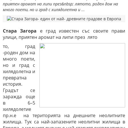
приятен аромат на липи през&nbsp; лятото, роден дом на
много поети, но и град с хилядолетна и ...
Стара Загора
е град известен със своите прави
улици, приятен аромат на липи през лято
то, град
-роден дом на
много поети,
но и град с
хилядолетна и
превратна
история.
Градът се
заражда още
в 6–5
хилядолетие
пр.н.е на територията на днешните неолитните
жилища. Тук са най-запазените неолитни жилища в