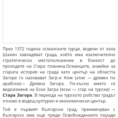
През 1372 година османските турци, водени от лала
Шахин завладяват града, който има изключително
стратегическо местоположение в близост до
проходите на Стара планина.Османците, знаейки за
старата история на града
като център на областта
Загоре го назовават Загр-и Атик (атик — древен по
арабски)— Древна Загора. По-късно името се
видоизменя на Ески Загра (ески — стар на турски) —
Стара Загора
. В периода на турското робство градът
отново е водещ културен и икономически център.
Той е първият български
град, преименуван с
българско име още преди Освобождението поради