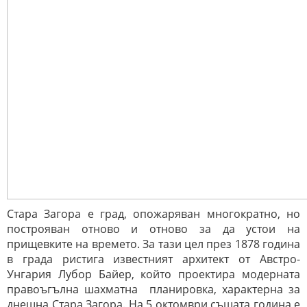
Стара Загора е град, опожаряван многократно, но
построяван отново и отново за да устои на
прищевките на времето. За тази цел през 1878 година
в града ристига известният архитект от Австро-
Унгария Лубор Байер, който проектира модерната
правоъгълна шахматна планировка, характерна за
днешна Стара Загора. На 5 октомври същата година е