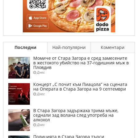
Последни
Най-популярни
Коментари
Момиче от Стара Загора е сред замесените
в жестокото убийство на 37-годишния мъж в
Пловдив
Днес
Концерт „С почит към Пиацола“ на сцената
на Операта в Стара Загора на 9 септември
Днес
В Стара Загора задържаха трима мъже,
седнали зад волана след употреба на
алкохол
Днес
Полицията в Стара Загора търси