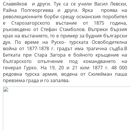
Славейков и други. Тук са се учили Васил Левски,
Райна Попгеоргиева и други. Ярка проява на
революционните борби срещу османския поробител
е Старозагорското въстание от 1875 година,
ръководено от Стефан Стамболов. Въпреки бързия
крах на въстанието, то е пример за будния български
дух. По време на Руско- турската Освободителна
война от 1877-1878 г. градът има трагична съдба.В
Битката при
Стара Загора е бойното кръщение на
българското опълчение под командването на
генерал Гурко. На 19, 20 и 21 юли 1877 г. 48 000
редовна турска армия, водена от Сюлейман паша
превзема града и го запалва.