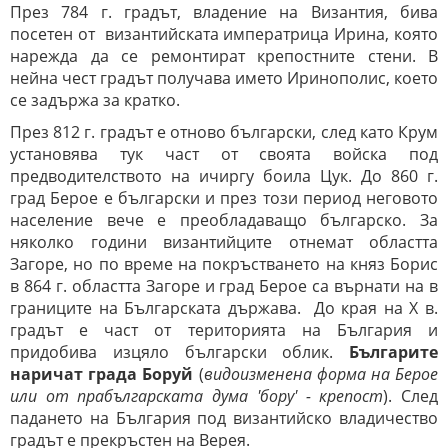
През 784 г. градът, владение на Византия, бива
посетен от византийската императрица Ирина, която
нарежда да се ремонтират крепостните стени. В
нейна чест градът получава името Иринополис, което
се задържа за кратко.
През 812 г. градът е отново български, след като Крум
установява тук част от своята войска под
предводителството на ичиргу боила Цук. До 860 г.
град Берое е български и през този период неговото
население вече е преобладаващо българско. За
няколко години византийците отнемат областта
Загоре, но по време на покръстването на княз Борис
в 864 г. областта Загоре и
град Берое са върнати на в
границите на Българската държава. До края на X в.
градът
е част от територията на България и
придобива изцяло български облик.
Българите
наричат града Боруй
(
видоизменена форма на Берое
или от прабългарската дума 'бору' - крепост
). След
падането на България под византийско владичество
градът е прекръстен на Верея.