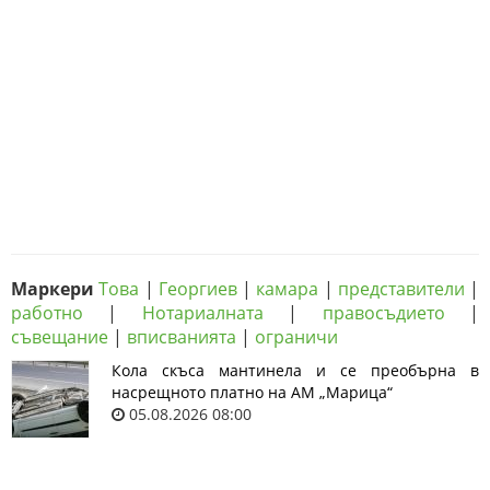
Маркери
Това
|
Георгиев
|
камара
|
представители
|
работно
|
Нотариалната
|
правосъдието
|
съвещание
|
вписванията
|
ограничи
Кола скъса мантинела и се преобърна в
насрещното платно на АМ „Марица“
05.08.2026 08:00