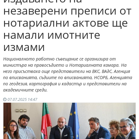
незаверени преписи от
нотариални актове ще
намали имотните
измами
Националното работно съвещание се организира от
министъра на правосъдието и Нотариалната камара. На
него присъстваха още представители на ВКС, ВАдС, Агенция
по вписванията, съдиите по вписванията, НСОРБ, Агенцията
по геодезия, картография и кадастър и представители на
академичните среди.
07.07.2025 14:47