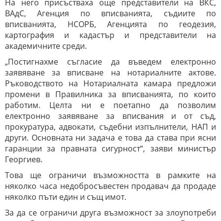
На него присъстваха още представители на ВКС,
ВАдС, Агенция по вписванията, съдиите по
вписванията, НСОРБ, Агенцията по геодезия,
картография и кадастър и представители на
академичните среди.
„Постигнахме съгласие да въведем електронно
заявяване за вписване на нотариалните актове.
Ръководството на Нотариалната камара предложи
промени в Правилника за вписванията, по които
работим. Целта ни е поетапно да позволим
електронно заявяване за вписвания и от съд,
прокуратура, адвокати, съдебни изпълнители, НАП и
други. Основната ни задача е това да става при ясни
гаранции за правната сигурност“, заяви министър
Георгиев.
Това ще ограничи възможността в рамките на
няколко часа недобросъвестен продавач да продаде
няколко пъти един и същ имот.
За да се ограничи друга възможност за злоупотреби