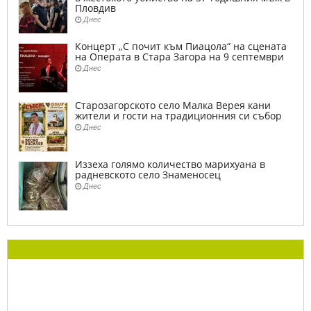
Пловдив
Днес
Концерт „С почит към Пиацола“ на сцената
на Операта в Стара Загора на 9 септември
Днес
Старозагорското село Малка Верея кани
жители и гости на традиционния си събор
Днес
Иззеха голямо количество марихуана в
радневското село Знаменосец
Днес