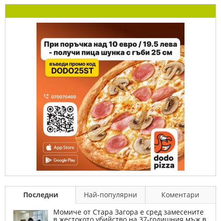
Последни
Най-популярни
Коментари
Момиче от Стара Загора е сред замесените
в жестокото убийство на 37-годишния мъж в