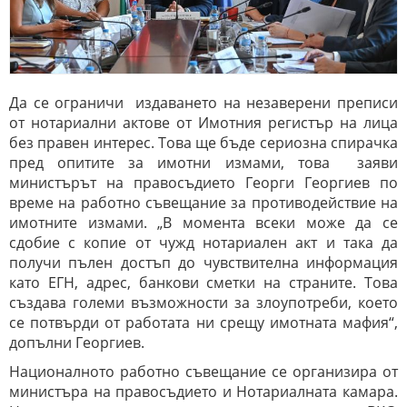
Да се ограничи издаването на незаверени преписи
от нотариални актове от Имотния регистър на лица
без правен интерес. Това ще бъде сериозна спирачка
пред опитите за имотни измами, това заяви
министърът на правосъдието Георги Георгиев по
време на работно съвещание за противодействие на
имотните измами. „В момента всеки може да се
сдобие с копие от чужд нотариален акт и така да
получи пълен достъп до чувствителна информация
като ЕГН, адрес, банкови сметки на страните. Това
създава големи възможности за злоупотреби, което
се потвърди от работата ни срещу имотната мафия“,
допълни Георгиев.
Националното работно съвещание се организира от
министъра на правосъдието и Нотариалната камара.