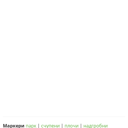
Маркери
парк
|
счупени
|
плочи
|
надгробни