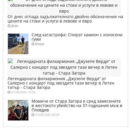
От днес отпада задължителното двойно обозначение на
цените на стоки и услуги в левове и евро
Днес
След катастрофа: Спират камион с износени
гуми
Вчера
Легендарната филхармония „Джузепе Верди“ от
Салерно с концерт под звездите тази вечер в Летен
татър - Стара Загора
07.08.2026 12:05
Момиче от Стара Загора е сред замесените
в жестокото убийство на 37-годишния мъж в
Пловдив
07.08.2026 09:55