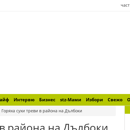
част
лайф
Интервю
Бизнес
stz-Мами
Избори
Свежо
>
Горяха сухи треви в района на Дълбоки
 в района на Дълбоки