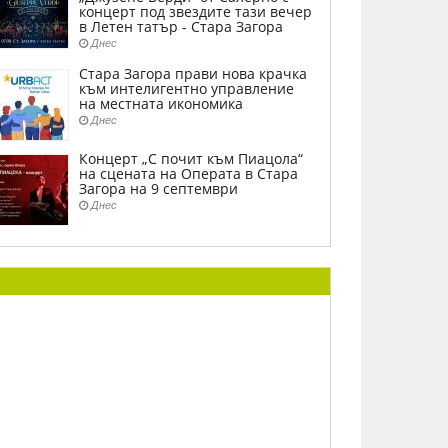
концерт под звездите тази вечер
в Летен татър - Стара Загора
Днес
Стара Загора прави нова крачка
към интелигентно управление
на местната икономика
Днес
Концерт „С почит към Пиацола“
на сцената на Операта в Стара
Загора на 9 септември
Днес