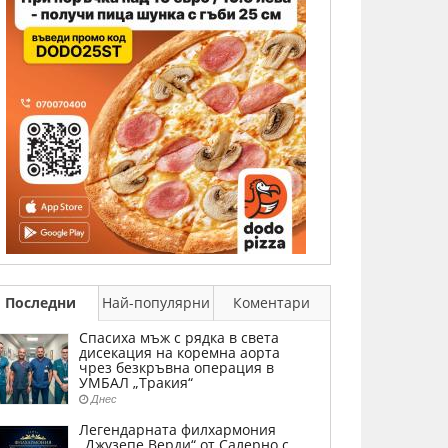
Последни
Най-популярни
Коментари
Спасиха мъж с рядка в света
дисекация на коремна аорта
чрез безкръвна операция в
УМБАЛ „Тракия“
Днес
Легендарната филхармония
„Джузепе Верди“ от Салерно с