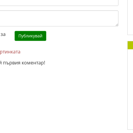
артинката
й първия коментар!