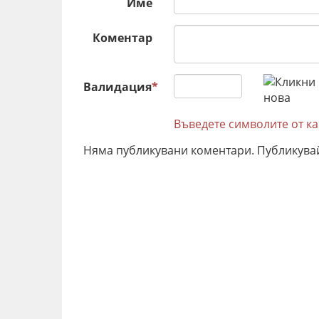
Име
Коментар
Валидация
*
Въведете символите от к
Няма публикувани коментари. Публикува