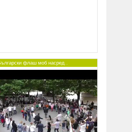
Български флаш моб насред...