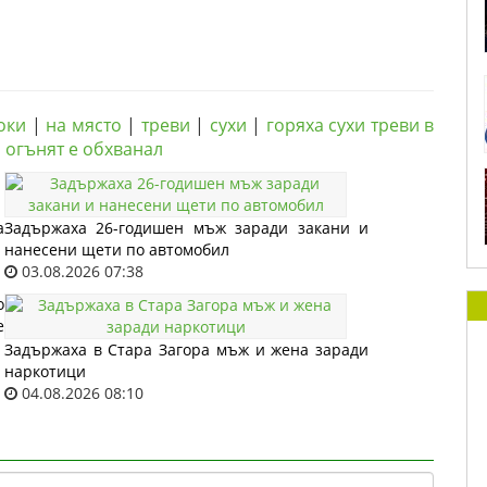
оки
|
на място
|
треви
|
сухи
|
горяха сухи треви в
|
огънят е обхванал
а
Задържаха 26-годишен мъж заради закани и
нанесени щети по автомобил
03.08.2026 07:38
о
е
Задържаха в Стара Загора мъж и жена заради
наркотици
04.08.2026 08:10