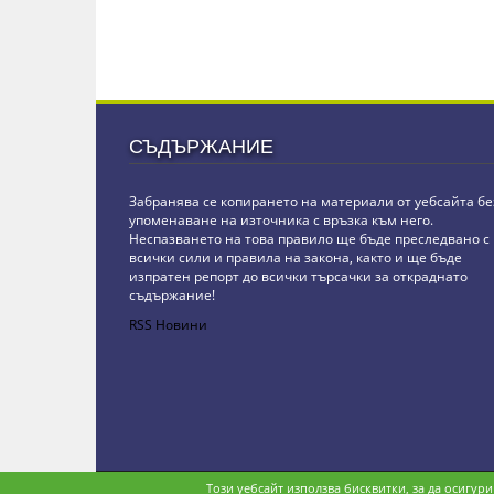
СЪДЪРЖАНИЕ
Забранява се копирането на материали от уебсайта бе
упоменаване на източника с връзка към него.
Неспазването на това правило ще бъде преследвано с
всички сили и правила на закона, както и ще бъде
изпратен репорт до всички търсачки за откраднато
съдържание!
RSS Новини
Copyright © stz24.com. Developed by
BPage CMS
.
Този уебсайт използва бисквитки, за да осигур