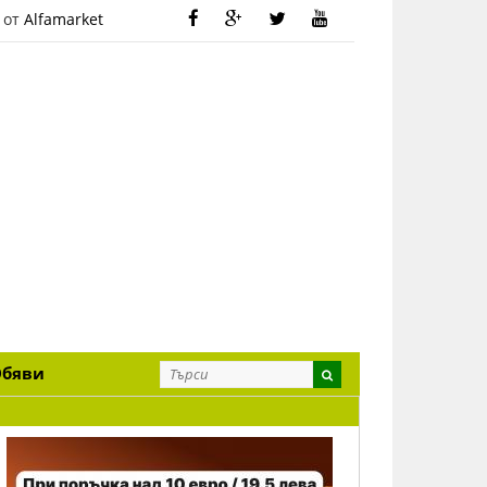
 от
Alfamarket
Обяви