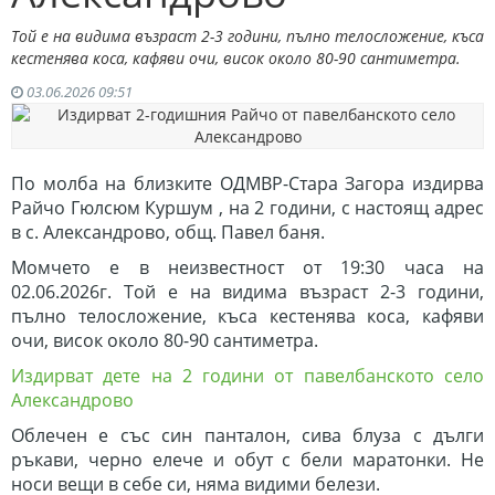
Той е на видима възраст 2-3 години, пълно телосложение, къса
кестенява коса, кафяви очи, висок около 80-90 сантиметра.
03.06.2026 09:51
По молба на близките ОДМВР-Стара Загора издирва
Райчо Гюлсюм Куршум , на 2 години, с настоящ адрес
в с. Александрово, общ. Павел баня.
Момчето е в неизвестност от 19:30 часа на
02.06.2026г. Той е на видима възраст 2-3 години,
пълно телосложение, къса кестенява коса, кафяви
очи, висок около 80-90 сантиметра.
Издирват дете на 2 години от павелбанското село
Александрово
Облечен е със син панталон, сива блуза с дълги
ръкави, черно елече и обут с бели маратонки. Не
носи вещи в себе си, няма видими белези.