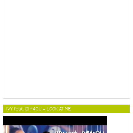
IVY feat. DIM4OU – LOOK AT ME