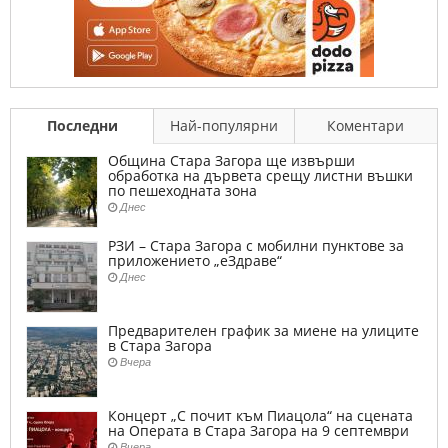
Последни
Най-популярни
Коментари
Община Стара Загора ще извърши
обработка на дървета срещу листни въшки
по пешеходната зона
Днес
РЗИ – Стара Загора с мобилни пунктове за
приложението „еЗдраве“
Днес
Предварителен график за миене на улиците
в Стара Загора
Вчера
Концерт „С почит към Пиацола“ на сцената
на Операта в Стара Загора на 9 септември
Вчера