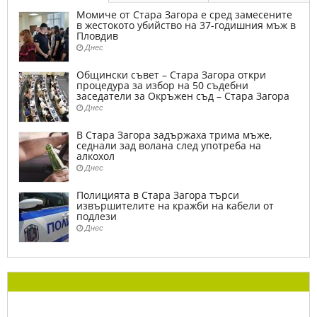
Момиче от Стара Загора е сред замесените
в жестокото убийство на 37-годишния мъж в
Пловдив
Днес
Общински съвет – Стара Загора откри
процедура за избор на 50 съдебни
заседатели за Окръжен съд – Стара Загора
Днес
В Стара Загора задържаха трима мъже,
седнали зад волана след употреба на
алкохол
Днес
Полицията в Стара Загора търси
извършителите на кражби на кабели от
подлези
Днес