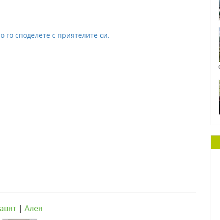
о го споделете с приятелите си.
авят
|
Алея