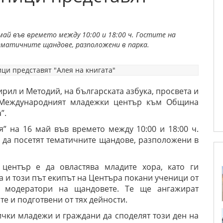
 май във времето между 10:00 и 18:00 ч. Гостите на
матичните щандове, разположени в парка.
ирил и Методий, на българската азбука, просвета и
, Международният младежки център към Община
”.
” на 16 май във времето между 10:00 и 18:00 ч.
 да посетят тематичните щандове, разположени в
център е да овластява младите хора, като ги
ва и този път екипът на Центъра покани ученици от
 модератори на щандовете. Те ще ангажират
е и подготвени от тях дейности.
чки младежи и граждани да споделят този ден на