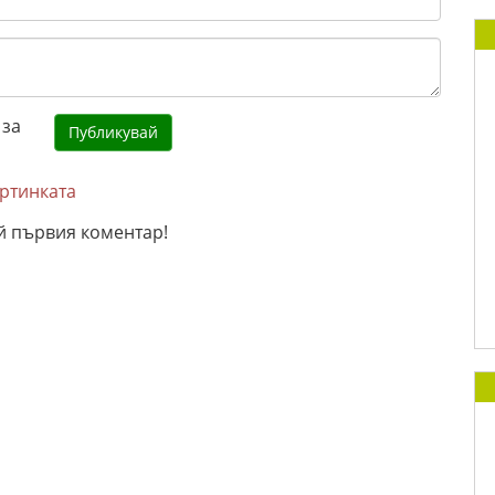
артинката
й първия коментар!