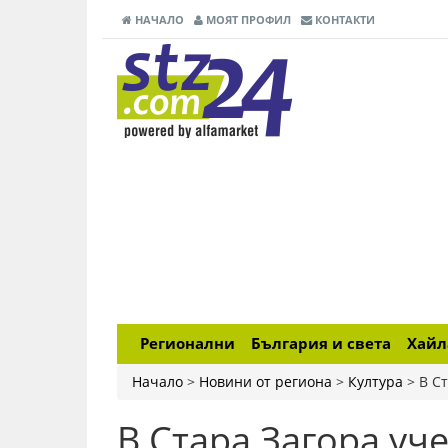
НАЧАЛО
МОЯТ ПРОФИЛ
КОНТАКТИ
Регионални
България и света
Хай
Начало
>
Новини от региона
>
Култура
>
В С
В Стара Загора уч