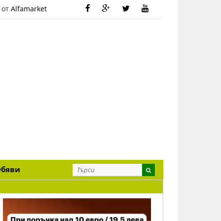
 от
Alfamarket
Обяви