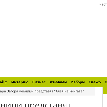
част
лайф
Интервю
Бизнес
stz-Мами
Избори
Свежо
тара Загора ученици представят "Алея на книгата"
еници представят