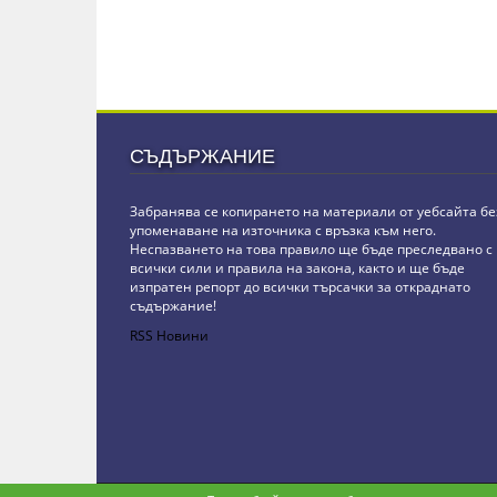
СЪДЪРЖАНИЕ
Забранява се копирането на материали от уебсайта бе
упоменаване на източника с връзка към него.
Неспазването на това правило ще бъде преследвано с
всички сили и правила на закона, както и ще бъде
изпратен репорт до всички търсачки за откраднато
съдържание!
RSS Новини
Copyright © stz24.com. Developed by
BPage CMS
.