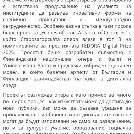
е естествено продължение на усилията на
институцията да развива иновативни форми на
сценично присъствие и международно
сътрудничество. Особено важна стъпка в тази посока
беше проектът „Echoes of Time: A Dance of Centuries“ с
който Старозагорската опера влезе в топ 3 на
номинираните за престижната FEDORA Digital Prize
2025. Проектът беше разработен съвместно с
Финландската национална опера и балет и
Университета Аалто и предложи хибриден сценичен
модел, в който балетни артисти от България и
Финландия взаимодействат на живо в дигитална
среда.
Проектът разглежда операта като пример за много
по-широк процес - как изкуството може да достига до
нови публики, как може да създава усещане за
принадлежност и общност, и как дигиталните светове
могат да бъдат използвани не само за развлечение,
но и за културно участие, образование, социална