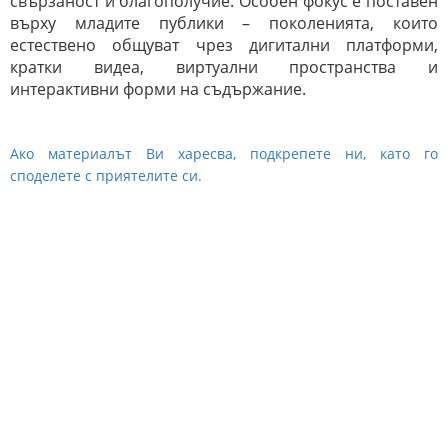
свързаност и благополучие. Особен фокус е поставен
върху младите публики – поколенията, които
естествено общуват чрез дигитални платформи,
кратки видеа, виртуални пространства и
интерактивни форми на съдържание.
Ако материалът Ви харесва, подкрепете ни, като го
споделете с приятелите си.