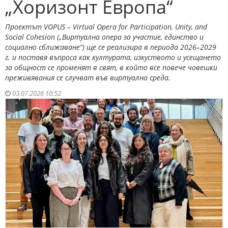
„Хоризонт Европа“
Проектът VOPUS – Virtual Opera for Participation, Unity, and
Social Cohesion („Виртуална опера за участие, единство и
социално сближаване“) ще се реализира в периода 2026–2029
г. и поставя въпроса как културата, изкуството и усещането
за общност се променят в свят, в който все повече човешки
преживявания се случват във виртуална среда.
03.07.2026 10:52