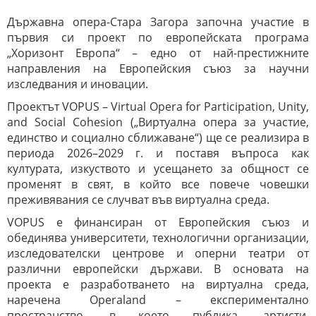
Държавна опера-Стара Загора започна участие в
първия си проект по европейската програма
„Хоризонт Европа“ – едно от най-престижните
направления на Европейския съюз за научни
изследвания и иновации.
Проектът VOPUS – Virtual Opera for Participation, Unity,
and Social Cohesion („Виртуална опера за участие,
единство и социално сближаване“) ще се реализира в
периода 2026–2029 г. и поставя въпроса как
културата, изкуството и усещането за общност се
променят в свят, в който все повече човешки
преживявания се случват във виртуална среда.
VOPUS е финансиран от Европейския съюз и
обединява университети, технологични организации,
изследователски центрове и оперни театри от
различни европейски държави. В основата на
проекта е разработването на виртуална среда,
наречена Operaland – експериментално
пространство, в което публика, артисти,