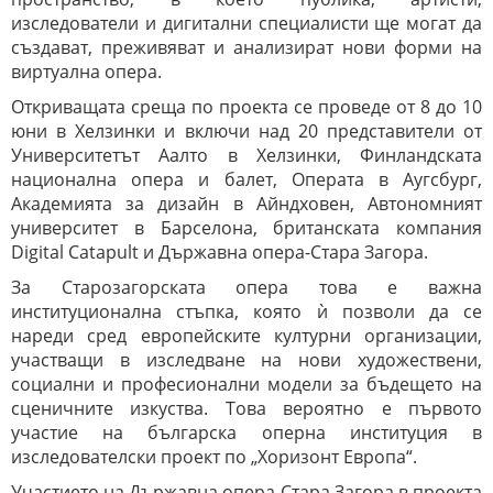
изследователи и дигитални специалисти ще могат да
създават, преживяват и анализират нови форми на
виртуална опера.
Откриващата среща по проекта се проведе от 8 до 10
юни в Хелзинки и включи над 20 представители от
Университетът Аалто в Хелзинки, Финландската
национална опера и балет, Операта в Аугсбург,
Академията за дизайн в Айндховен, Автономният
университет в Барселона, британската компания
Digital Catapult и Държавна опера-Стара Загора.
За Старозагорската опера това е важна
институционална стъпка, която ѝ позволи да се
нареди сред европейските културни организации,
участващи в изследване на нови художествени,
социални и професионални модели за бъдещето на
сценичните изкуства. Това вероятно е първото
участие на българска оперна институция в
изследователски проект по „Хоризонт Европа“.
Участието на Държавна опера-Стара Загора в проекта