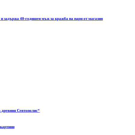
 и задържа 40-годишен мъж за кражба на пари от магазин
а древния Севтополис“
 картини