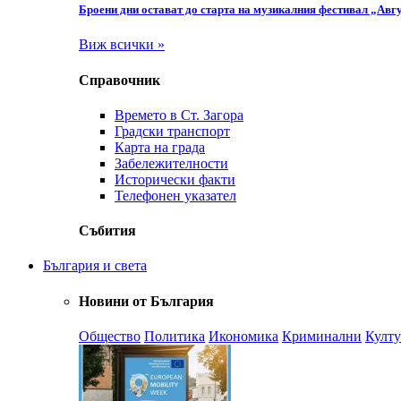
Броени дни остават до старта на музикалния фестивал „Авгу
Виж всички »
Справочник
Времето в Ст. Загора
Градски транспорт
Карта на града
Забележителности
Исторически факти
Телефонен указател
Събития
България и света
Новини от България
Общество
Политика
Икономика
Криминални
Култу