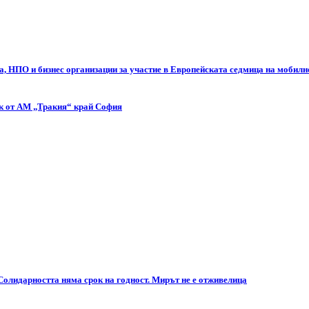
а, НПО и бизнес организации за участие в Европейската седмица на мобилн
ък от АМ „Тракия“ край София
Солидарността няма срок на годност. Мирът не е отживелица