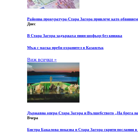
Районна прокуратура-Стара Загора привлече като обвиняем
Днес
В Стара Загора задържаха пиян шофьор без книжка
Мъж с маска преби охранител в Казанлък
Виж всички »
Държавна опера-Стара Загора и Вълшебството „На брега н
Вчера
Бистра Бакалова показва в Стара Загора скрити послания в