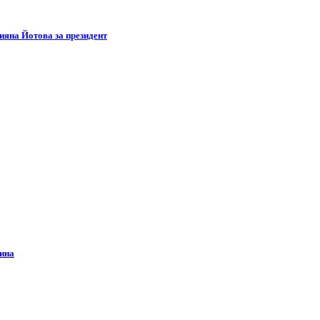
яна Йотова за президент
дина