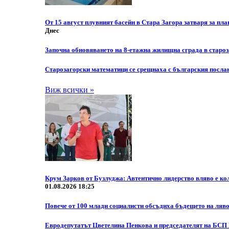
От 15 август плувният басейн в Стара Загора затваря за п
Днес
Започна обновяването на 8-етажна жилищна сграда в старо
Старозагорски математици се срещнаха с българския посла
Виж всички »
Крум Зарков от Бузлуджа: Автентично лидерство вляво е кол
01.08.2026 18:25
Повече от 100 млади социалисти обсъдиха бъдещето на ляво
Eвродепутатът Цветелина Пенкова и председателят на БСП