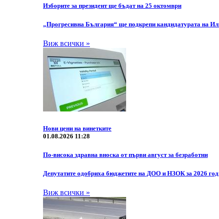
Изборите за президент ще бъдат на 25 октомври
„Прогресивна България“ ще подкрепи кандидатурата на Или
Виж всички »
Нови цени на винетките
01.08.2026 11:28
По-висока здравна вноска от първи август за безработни
Депутатите одобриха бюджетите на ДОО и НЗОК за 2026 го
Виж всички »