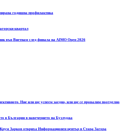
ланирана годишна профилактика
загорски квартал
ник във Виетнам след финала на AIMO Open 2026
ективното. Ние или ще успеем заедно, или ще се провалим поотделно
то в България в навечерието на Бузлуджа
 Крум Зарков откриха Информационен център в Стара Загора