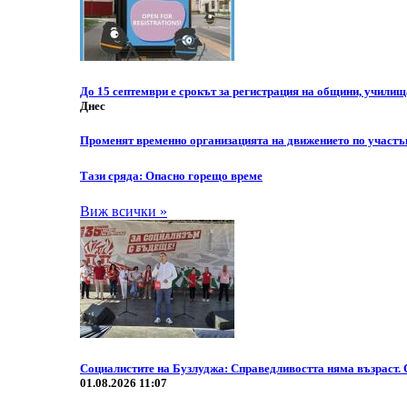
До 15 септември е срокът за регистрация на общини, училищ
Днес
Променят временно организацията на движението по участ
Тази сряда: Опасно горещо време
Виж всички »
Социалистите на Бузлуджа: Справедливостта няма възраст. 
01.08.2026 11:07