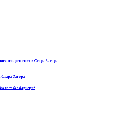
лигентни решения в Стара Загора
а Стара Загора
Заетост без бариери“