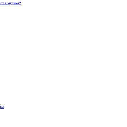
ст е музика“
ра