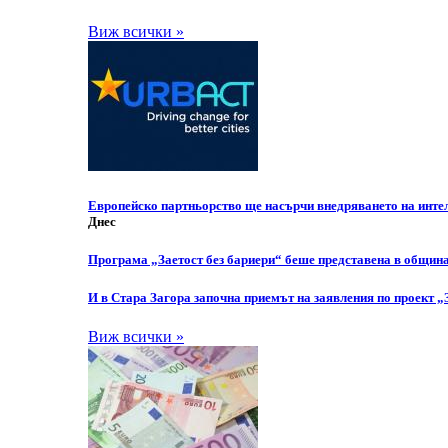
Виж всички »
Европейско партньорство ще насърчи внедряването на инте
Днес
Програма „Заетост без бариери“ беше представена в общин
И в Стара Загора започна приемът на заявления по проект „
Виж всички »