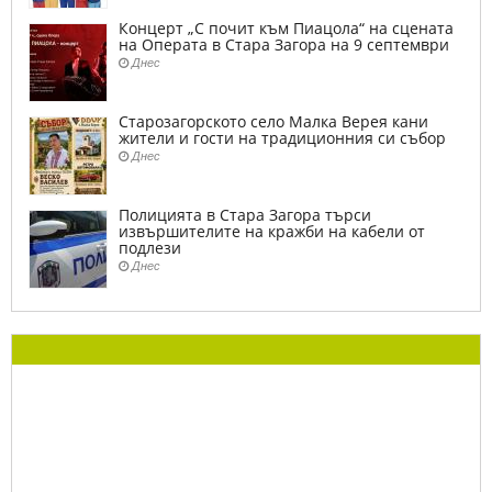
Концерт „С почит към Пиацола“ на сцената
на Операта в Стара Загора на 9 септември
Днес
Старозагорското село Малка Верея кани
жители и гости на традиционния си събор
Днес
Полицията в Стара Загора търси
извършителите на кражби на кабели от
подлези
Днес