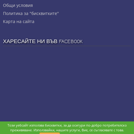
Общи условия
Политика за "бисквитките"
Карта на сайта
ХАРЕСАЙТЕ НИ ВЪВ FACEBOOK
Този уебсайт използва бисквитки, за да осигури по-добро потребителско
Copyright © stz24.com. Developed by
BPage CMS
.
преживяване. Използвайки, нашите услуги, Вие, се съгласявате с това.