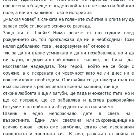
пренесена в бъдещето, където войната е не само на бойното
поле, а начин на живот. Това е история за
„малкия човек” в сянката на големите събития и опита му да
запази себе си, когато всичко се разпада.
Защо ни е Швейк? Нима повече от сто години след
рождението си, той продължава да ни е необходим? Този
нелеп дебеланко, това „недоразумение” отново е
тук, за да ни върне усмивката и да ни позабавлява, но и да
ни научи, че дори и в най-тежките часове, не бива да
изоставяме надеждата. Този герой, който не се бори с
оръжие, а с искрената си човечност като че ли днес ни е
изключително необходим. Опитвайки се да намери пътя си
към спасение в репресивната военна машина, той ще
открие любовта и ще я загуби, ще пада множество пъти, но и
ще се изправя, ще се забавлява и шегува разкривайки
безумието на войната и абсурдността на насилието.
Швейк е едно непораснало дете в света на
възрастните. Един лъч светлина или съкровищница на
всичко онова, което сме загубили, когато сме изоставили
наивността и чистотата си. В свят, разкъсан от война и