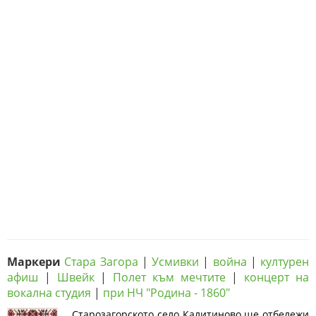
Маркери
Стара Загора
|
Усмивки
|
война
|
културен
афиш
|
Швейк
|
Полет към мечтите
|
концерт на
вокална студия
|
при НЧ "Родина - 1860"
Старозагорското село Калитиново ще отбележи