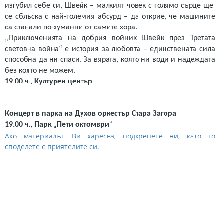
изгубил себе си, Швейк – малкият човек с голямо сърце ще
се сблъска с най-големия абсурд – да открие, че машините
са станали по-хуманни от самите хора.
„Приключенията на добрия войник Швейк през Третата
световна война“ е история за любовта – единствената сила
способна да ни спаси. За вярата, която ни води и надеждата
без която не можем.
19.00 ч., Културен център
Концерт в парка на Духов оркестър Стара Загора
19.00 ч., Парк „Пети октомври“
Ако материалът Ви харесва, подкрепете ни, като го
споделете с приятелите си.