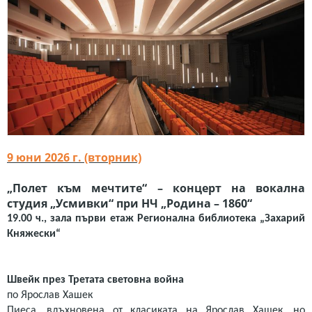
9
юни 2026 г. (вторник)
„Полет към мечтите“ – концерт на вокална
студия „Усмивки“ при НЧ „Родина – 1860“
19.00 ч., зала първи етаж Регионална библиотека „Захарий
Княжески“
Швейк през Третата световна война
по Ярослав Хашек
Пиеса, вдъхновена от класиката на Ярослав Хашек, но