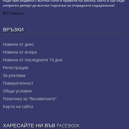
бъде преследвано с всички сили и правила на закона, както и ще бъде
изпратен репорт до всички търсачки за откраднато съдържание!
RSS Новини
ВРЪЗКИ
Новини от днес
Новини от вчера
Новини от последните 10 дни
Регистрация
За реклама
Πoвepитeлнocт
Общи условия
Политика за "бисквитките"
Карта на сайта
ХАРЕСАЙТЕ НИ ВЪВ FACEBOOK