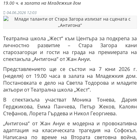
19.00 ч. в залата на Младежкия дом
04.06.2026 12:03
Театрална школа „Жест“ към Центъра за подкрепа за
личностно развитие – Стара Загора кани
старозагорци и гости на града на премиерата на
спектакъла „Антигона“ от Жан Ануи.
Представлението ще се състои на 7 юни 2026 г.
(неделя) от 19.00 часа в залата на Младежкия дом.
Постановката е дело на Светла Тодорова и младите
актьори от Театрална школа „Жест“.
В спектакъла участват Моника Тонева, Дария
Герджикова, Емма Панчева, Петър Жеков, Калоян
Стефанов, Лорета Гърдева и Никол Георгиева.
„Антигона“ от Жан Ануи е модерна и провокативна
адаптация на класическата трагедия на Софокъл.
Написана по време на Втората световна война,