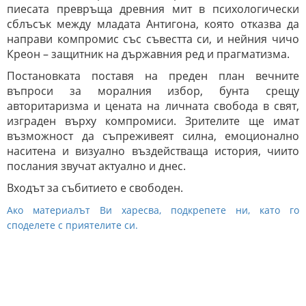
пиесата превръща древния мит в психологически
сблъсък между младата Антигона, която отказва да
направи компромис със съвестта си, и нейния чичо
Креон – защитник на държавния ред и прагматизма.
Постановката поставя на преден план вечните
въпроси за моралния избор, бунта срещу
авторитаризма и цената на личната свобода в свят,
изграден върху компромиси. Зрителите ще имат
възможност да съпреживеят силна, емоционално
наситена и визуално въздействаща история, чиито
послания звучат актуално и днес.
Входът за събитието е свободен.
Ако материалът Ви харесва, подкрепете ни, като го
споделете с приятелите си.