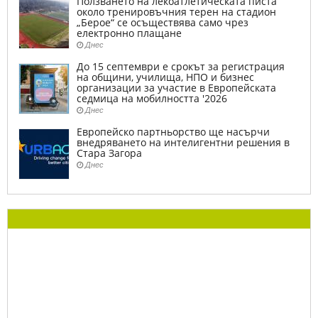
Ползването на лекоатлетическата писта
около тренировъчния терен на стадион
„Берое“ се осъществява само чрез
електронно плащане
Днес
До 15 септември е срокът за регистрация
на общини, училища, НПО и бизнес
организации за участие в Европейската
седмица на мобилността '2026
Днес
Европейско партньорство ще насърчи
внедряването на интелигентни решения в
Стара Загора
Днес