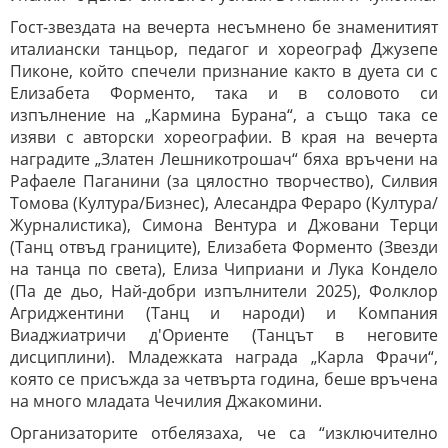
Гост-звездата на вечерта несъмнено бе знаменитият
италиански танцьор, педагог и хореограф Джузепе
Пиконе, който спечели признание както в дуета си с
Елизабета Форменто, така и в соловото си
изпълнение на „Кармина Бурана“, а също така се
изяви с авторски хореографии. В края на вечерта
наградите „Златен Лешникотрошач“ бяха връчени на
Рафаеле Паганини (за цялостно творчество), Силвия
Томова (Култура/Бизнес), Алесандра Фераро (Култура/
Журналистика), Симона Вентура и Джовани Терци
(Танц отвъд границите), Елизабета Форменто (Звезди
на танца по света), Елиза Чиприани и Лука Кондело
(Па де дьо, Най-добри изпълнители 2025), Фолклор
Агриджентини (Танц и народи) и Компания
Виаджиатричи д'Ориенте (Танцът в неговите
дисциплини). Младежката награда „Карла Фрачи“,
която се присъжда за четвърта година, беше връчена
на много младата Чечилия Джакомини.
Организаторите отбелязаха, че са “изключително