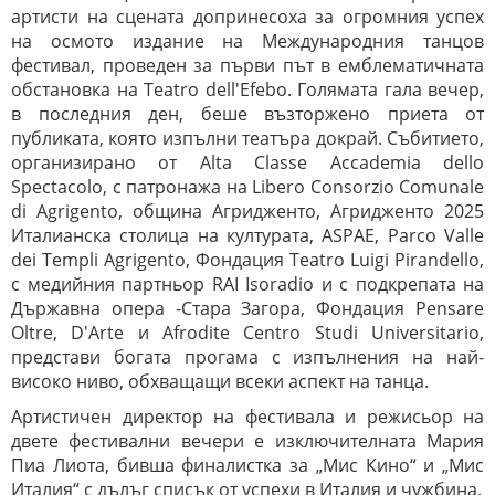
артисти на сцената допринесоха за огромния успех
на осмото издание на Международния танцов
фестивал, проведен за първи път в емблематичната
обстановка на Teatro dell'Efebo. Голямата гала вечер,
в последния ден, беше възторжено приета от
публиката, която изпълни театъра докрай. Събитието,
организирано от Alta Classe Accademia dello
Spectacolo, с патронажа на Libero Consorzio Comunale
di Agrigento, община Агридженто, Агридженто 2025
Италианска столица на културата, ASPAE, Parco Valle
dei Templi Agrigento, Фондация Teatro Luigi Pirandello,
с медийния партньор RAI Isoradio и с подкрепата на
Държавна опера -Стара Загора, Фондация Pensare
Oltre, D'Arte и Afrodite Centro Studi Universitario,
представи богата прогама с изпълнения на най-
високо ниво, обхващащи всеки аспект на танца.
Артистичен директор на фестивала и режисьор на
двете фестивални вечери е изключителната Мария
Пиа Лиота, бивша финалистка за „Мис Кино“ и „Мис
Италия“ с дълъг списък от успехи в Италия и чужбина.