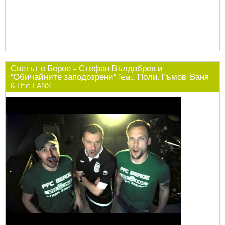
Светът е Берое - Стефан Вълдобрев и
"Обичайните заподозрени" feat. Поли, Гъмов, Ваня
& The FANS...