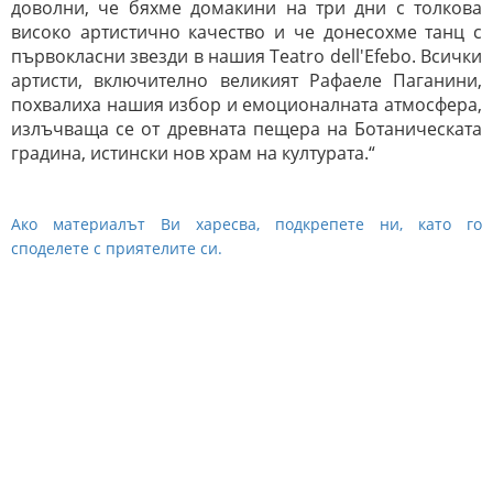
доволни, че бяхме домакини на три дни с толкова
високо артистично качество и че донесохме танц с
първокласни звезди в нашия Teatro dell'Efebo. Всички
артисти, включително великият Рафаеле Паганини,
похвалиха нашия избор и емоционалната атмосфера,
излъчваща се от древната пещера на Ботаническата
градина, истински нов храм на културата.“
Ако материалът Ви харесва, подкрепете ни, като го
споделете с приятелите си.