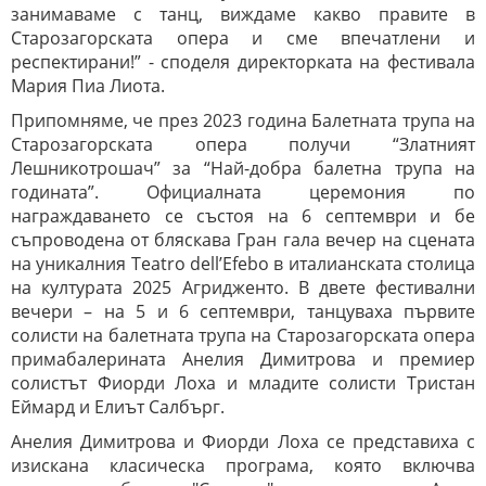
занимаваме с танц, виждаме какво правите в
Старозагорската опера и сме впечатлени и
респектирани!” - споделя директорката на фестивала
Мария Пиа Лиота.
Припомняме, че през 2023 година Балетната трупа на
Старозагорската опера получи “Златният
Лешникотрошач” за “Най-добра балетна трупа на
годината”. Официалната церемония по
награждаването се състоя на 6 септември и бе
съпроводена от бляскава Гран гала вечер на сцената
на уникалния Teatro dell’Efebo в италианската столица
на културата 2025 Агридженто. В двете фестивални
вечери – на 5 и 6 септември, танцуваха първите
солисти на балетната трупа на Старозагорската опера
примабалерината Анелия Димитрова и премиер
солистът Фиорди Лоха и младите солисти Тристан
Еймард и Елиът Салбърг.
Анелия Димитрова и Фиорди Лоха се представиха с
изискана класическа програма, която включва