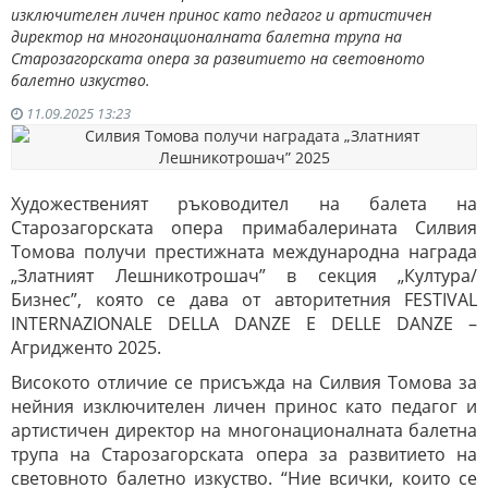
изключителен личен принос като педагог и артистичен
директор на многонационалната балетна трупа на
Старозагорската опера за развитието на световното
балетно изкуство.
11.09.2025 13:23
Художественият ръководител на балета на
Старозагорската опера примабалерината Силвия
Томова получи престижната международна награда
„Златният Лешникотрошач” в секция „Култура/
Бизнес”, която се дава от авторитетния FESTIVAL
INTERNAZIONALE DELLA DANZE E DELLE DANZE –
Агридженто 2025.
Високото отличие се присъжда на Силвия Томова за
нейния изключителен личен принос като педагог и
артистичен директор на многонационалната балетна
трупа на Старозагорската опера за развитието на
световното балетно изкуство. “Ние всички, които се