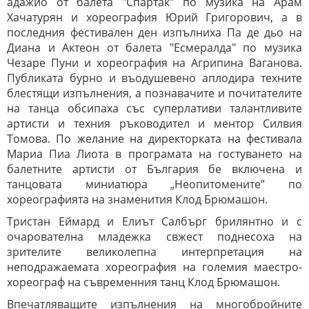
адажио от балета "Спартак" по музика на Арам
Хачатурян и хореография Юрий Григорович, а в
последния фестивален ден изпълниха Па де дьо на
Диана и Актеон от балета "Есмералда" по музика
Чезаре Пуни и хореография на Агрипина Ваганова.
Публиката бурно и въодушевено аплодира техните
блестящи изпълнения, а познавачите и почитателите
на танца обсипаха със суперлативи талантливите
артисти и техния ръководител и ментор Силвия
Томова. По желание на директорката на фестивала
Мариа Пиа Лиота в програмата на гостуването на
балетните артисти от България бе включена и
танцовата миниатюра „Неопитомените” по
хореографията на знаменития Клод Брюмашон.
Тристан Еймард и Елиът Салбърг брилянтно и с
очарователна младежка свжест поднесоха на
зрителите великолепна интерпретация на
неподражаемата хореография на големия маестро-
хореограф на съвременния танц Клод Брюмашон.
Впечатляващите изпълнения на многобройните