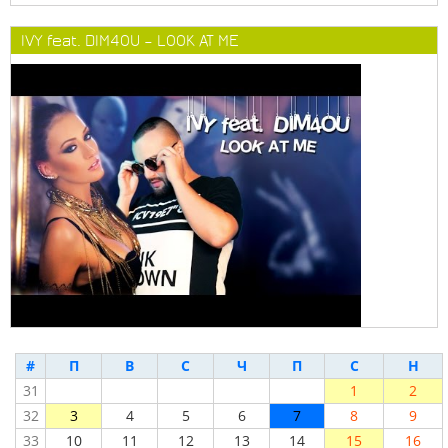
IVY feat. DIM4OU – LOOK AT ME
#
П
В
С
Ч
П
С
Н
31
1
2
32
3
4
5
6
7
8
9
33
10
11
12
13
14
15
16