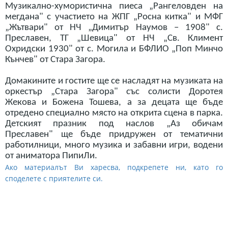
Музикално-хумористична пиеса „Рангеловден на
мегдана" с участието на ЖПГ „Росна китка" и МФГ
„Жътвари" от НЧ „Димитър Наумов – 1908" с.
Преславен, ТГ „Шевица" от НЧ „Св. Климент
Охридски 1930" от с. Могила и БФЛИО „Поп Минчо
Кънчев" от Стара Загора.
Домакините и гостите ще се насладят на музиката на
оркестър „Стара Загора" със солисти Доротея
Жекова и Божена Тошева, а за децата ще бъде
отредено специално място на открита сцена в парка.
Детският празник под наслов „Аз обичам
Преславен" ще бъде придружен от тематични
работилници, много музика и забавни игри, водени
от аниматора ПипиЛи.
Ако материалът Ви харесва, подкрепете ни, като го
споделете с приятелите си.