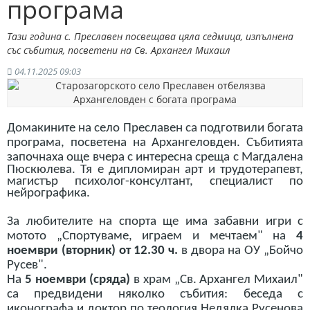
програма
Тази година с. Преславен посвещава цяла седмица, изпълнена
със събития, посветени на Св. Архангел Михаил
04.11.2025 09:03
Домакините на село Преславен са подготвили богата
програма, посветена на Архангеловден. Събитията
започнаха още вчера с интересна среща с
Магдалена
Пюскюлева.
Тя е дипломиран арт и трудотерапевт,
магистър психолог-консултант, специалист по
нейрографика.
За любителите на спорта ще има забавни игри с
мотото „Спортуваме, играем и мечтаем" на
4
ноември (вторник) от 12.30 ч.
в двора на ОУ „Бойчо
Русев".
На
5 ноември (сряда)
в храм „Св. Архангел Михаил"
са предвидени няколко събития: беседа с
иконографа и доктор по теология Недялка Русенова