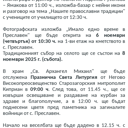
– Ямакова от 11:00 ч., изложба-базар с нейни икони
и разговор на тема „Нашите православни традиции"
с учениците от училището от 12:30 ч.
Фотографската изложба „Имало едно време в
Преславен" ще бъде открита на
6 ноември
(четвъртък) от 10:30 ч.
на 1-ви етаж на кметството в
с. Преславен.
Традиционният събор на селото ще се състои на
8
ноември 2025 г. (събота).
В храм „Св. Архангел Михаил" ще бъде
отслужена
Празнична Света Литургия
от Негово
Високопреосвещенство Старозагорския митрополит
Киприан в
09:00 ч
. След това, от 11.45 ч., ще се
извърши освещаване и раздаване на курбан за
здраве и благополучие, а в 12:00 ч. ще бъдат
поднесени цветя пред паметника на загиналите
войници от с. Преславен.
Начало на веселбата ще бъде дадено в 12.15 ч. с