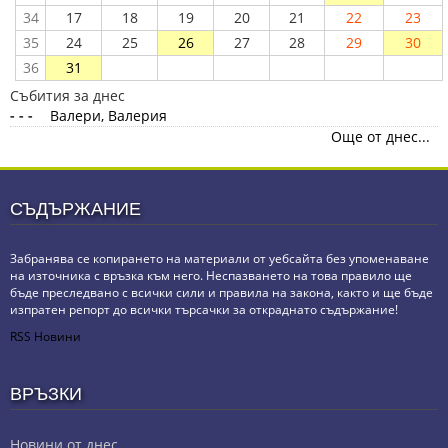
34
17
18
19
20
21
22
23
35
24
25
26
27
28
29
30
36
31
Събития за днес
- - -
Валери, Валерия
Още от днес...
СЪДЪРЖАНИЕ
Забранява се копирането на материали от уебсайта без упоменаване
на източника с връзка към него. Неспазването на това правило ще
бъде преследвано с всички сили и правила на закона, както и ще бъде
изпратен репорт до всички търсачки за откраднато съдържание!
RSS Новини
ВРЪЗКИ
Новини от днес