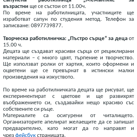
Сапунена работилница „Мемантикс“ за
възрастни
ще се състои от 11.00
ч
.
По време на работилницата, участниците ще
изработват сапун по студения метод.
Телефон за
записване: 0897739877.
Творческа работилничка: „Пъстро сърце“ за деца
от
15.00 ч.
Децата ще създават красиви сърца от рециклирани
материали – с много цвят, търпение и творчество.
Ще използват ролки от хартия, които оформени и
оцветени ще се превърнат в истински малки
произведения на изкуството.
По време на работилничката децата ще рисуват, ще
експериментират с цветове и ще развихрят
въображението си, създавайки нещо красиво със
собствените си ръце.
Материалите са осигурени от читалището.
Организаторите апелират желаещите да се запишат
предварително, като могат да го направят и
чрез
фейсбук
страницата.