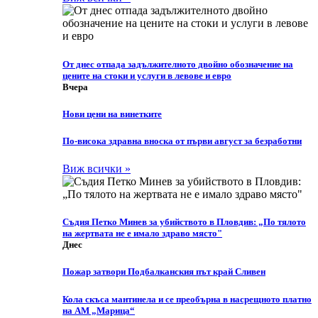
От днес отпада задължителното двойно обозначение на
цените на стоки и услуги в левове и евро
Вчера
Нови цени на винетките
По-висока здравна вноска от първи август за безработни
Виж всички »
Съдия Петко Минев за убийството в Пловдив: „По тялото
на жертвата не е имало здраво място"
Днес
Пожар затвори Подбалканския път край Сливен
Кола скъса мантинела и се преобърна в насрещното платно
на АМ „Марица“