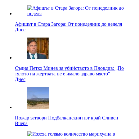
Афишът в Стара Загора: От понеделник до неделя
Днес
Съдия Петко Минев за убийството в Пловдив: „По
тялото на жертвата не е имало здраво място"
Днес
Пожар затвори Подбалканския път край Сливен
Вчера