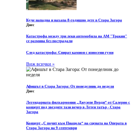
Куче нападна и нахапа 8-годишно дете в Стара Загора
Днес
Катастрофа между три леки автомобила на АМ "Тракия"
се размина без пострадали
След катастрофа: Спират камион с износени гуми
Виж всички »
Афишът в Стара Загора: От понеделник до неделя
Днес
Легендарната филхармония „Джузепе Верди“ от Салерно с
концерт под звездите тази вечер в Летен татър - Стара
Загора
Концерт „С почит към Пиацола“ на сцената на Операта в
Стара Загора на 9 септември