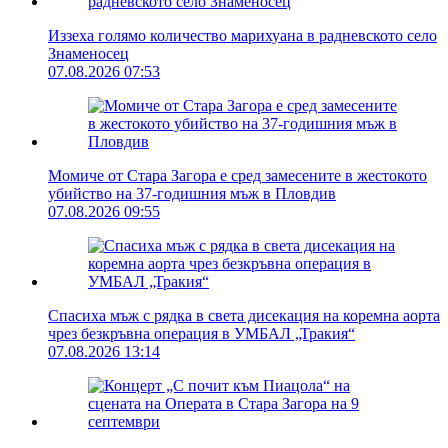
Иззеха голямо количество марихуана в радневското село
Знаменосец
07.08.2026 07:53
Момиче от Стара Загора е сред замесените в жестокото
убийство на 37-годишния мъж в Пловдив
07.08.2026 09:55
Спасиха мъж с рядка в света дисекация на коремна аорта
чрез безкръвна операция в УМБАЛ „Тракия“
07.08.2026 13:14