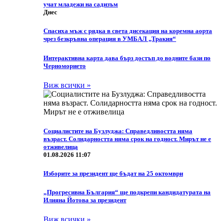
учат младежи на садизъм
Днес
Спасиха мъж с рядка в света дисекация на коремна аорта
чрез безкръвна операция в УМБАЛ „Тракия“
Интерактивна карта дава бърз достъп до водните бази по
Черноморието
Виж всички »
Социалистите на Бузлуджа: Справедливостта няма
възраст. Солидарността няма срок на годност. Мирът не е
отживелица
01.08.2026 11:07
Изборите за президент ще бъдат на 25 октомври
„Прогресивна България“ ще подкрепи кандидатурата на
Илияна Йотова за президент
Виж всички »