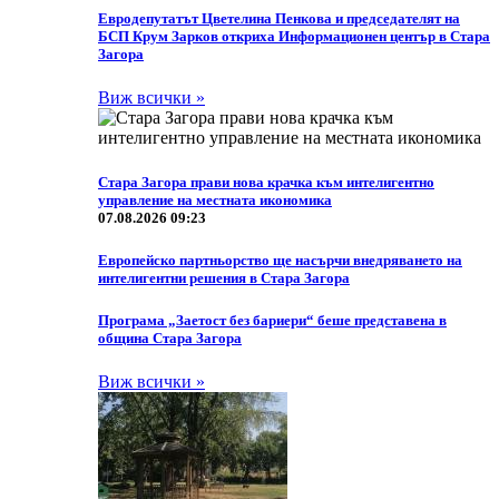
Eвродепутатът Цветелина Пенкова и председателят на
БСП Крум Зарков откриха Информационен център в Стара
Загора
Виж всички »
Стара Загора прави нова крачка към интелигентно
управление на местната икономика
07.08.2026 09:23
Европейско партньорство ще насърчи внедряването на
интелигентни решения в Стара Загора
Програма „Заетост без бариери“ беше представена в
община Стара Загора
Виж всички »