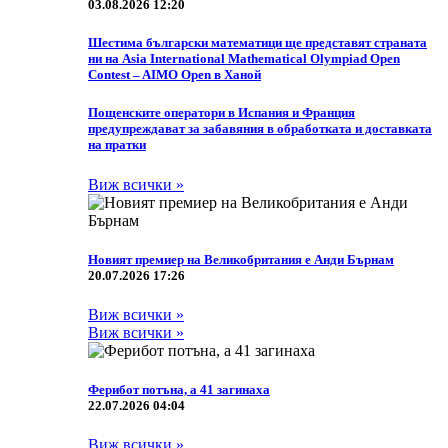
03.08.2026 12:20
Шестима български математици ще представят страната
ни на Asia International Mathematical Olympiad Open
Contest – AIMO Open в Ханой
Пощенските оператори в Испания и Франция
предупреждават за забавяния в обработката и доставката
на пратки
Виж всички »
Новият премиер на Великобритания е Анди Бърнам
20.07.2026 17:26
Виж всички »
Виж всички »
Ферибот потъна, а 41 загинаха
22.07.2026 04:04
Виж всички »