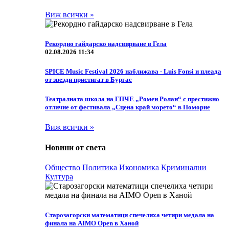
Виж всички »
Рекордно гайдарско надсвирване в Гела
02.08.2026 11:34
SPICE Music Festival 2026 наближава - Luis Fonsi и плеада
от звезди пристигат в Бургас
Театралната школа на ГПЧЕ „Ромен Ролан“ с престижно
отличие от фестивала „Сцена край морето“ в Поморие
Виж всички »
Новини от света
Общество
Политика
Икономика
Криминални
Култура
Старозагорски математици спечелиха четири медала на
финала на AIMO Open в Ханой