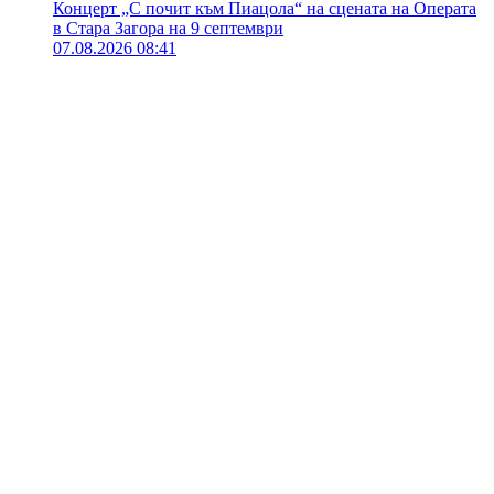
Концерт „С почит към Пиацола“ на сцената на Операта
в Стара Загора на 9 септември
07.08.2026 08:41