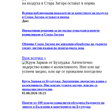
Всички наблюдавани показатели за качеството на въздуха
в Стара Загора остават в норма
Днес
Иновативни решения за по-малко отпадъци и повече
рециклиране в Стара Загора
Община Стара Загора ще извърши обработка на дървета
срещу листни въшки по пешеходната зона
Виж всички »
Крум Зарков от Бузлуджа: Автентично лидерство вляво е
колективното. Ние или ще успеем заедно, или ще се
провалим поотделно
01.08.2026 18:25
Повече от 100 млади социалисти обсъдиха бъдещето на
лявото в България в навечерието на Бузлуджа