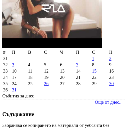
#
П
В
С
Ч
П
С
Н
31
1
2
32
3
4
5
6
7
8
9
33
10
11
12
13
14
15
16
34
17
18
19
20
21
22
23
35
24
25
26
27
28
29
30
36
31
Събития за днес
Още от днес...
Съдържание
Забранява се копирането на материали от уебсайта без