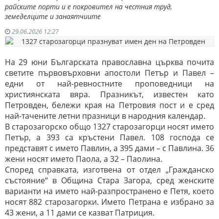
райските порти и е покровител на честния труд,
земеделците и занаятчиите
29.06.2026 12:27
На 29 юни Българската православна църква почита
светите първовърховни апостоли Петър и Павел –
едни от най-ревностните проповедници на
християнската вяра. Празникът, известен като
Петровден, бележи края на Петровия пост и е сред
най-тачените летни празници в народния календар.
В старозагорско общо 1327 старозагорци носят името
Петър, а 393 са кръстени Павел. 108 господа се
представят с името Павлин, а 395 дами – с Павлина. 36
жени носят името Паола, а 32 – Паолина.
Според справката, изготвена от отдел „Гражданско
състояние“ в Община Стара Загора, сред женските
варианти на името най-разпространено е Петя, което
носят 882 старозагорки. Името Петрана е избрано за
43 жени, а 11 дами се казват Патриция.