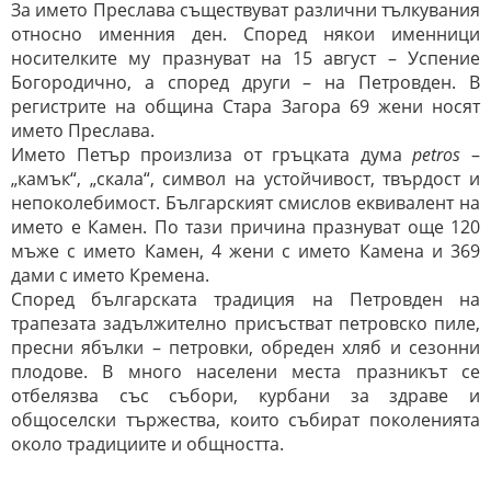
За името Преслава съществуват различни тълкувания
относно именния ден. Според някои именници
носителките му празнуват на 15 август – Успение
Богородично, а според други – на Петровден. В
регистрите на община Стара Загора 69 жени носят
името Преслава.
Името Петър произлиза от гръцката дума
petros
–
„камък“, „скала“, символ на устойчивост, твърдост и
непоколебимост. Българският смислов еквивалент на
името е Камен. По тази причина празнуват още 120
мъже с името Камен, 4 жени с името Камена и 369
дами с името Кремена.
Според българската традиция на Петровден на
трапезата задължително присъстват петровско пиле,
пресни ябълки – петровки, обреден хляб и сезонни
плодове. В много населени места празникът се
отбелязва със събори, курбани за здраве и
общоселски тържества, които събират поколенията
около традициите и общността.