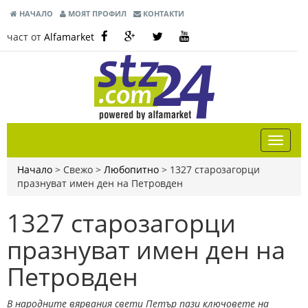
НАЧАЛО
МОЯТ ПРОФИЛ
КОНТАКТИ
част от
Alfamarket
Начало
> Свежо >
Любопитно
>
1327 старозагорци
празнуват имен ден на Петровден
1327 старозагорци
празнуват имен ден на
Петровден
В народните вярвания свети Петър пази ключовете на