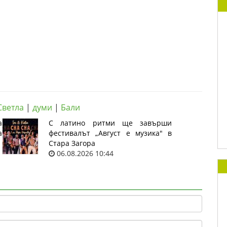
Светла
|
думи
|
Бали
а
С латино ритми ще завърши
а
фестивалът „Август е музика" в
Стара Загора
06.08.2026 10:44