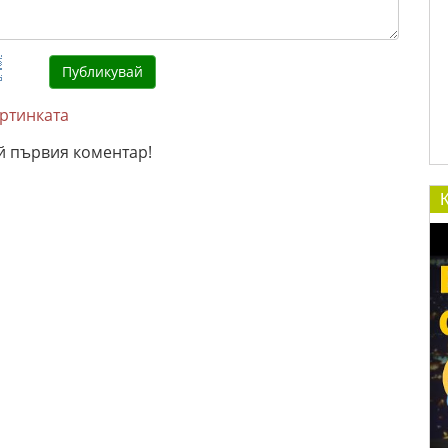
артинката
й първия коментар!