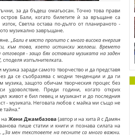
тъчни, за да бъдеш омагьосан. Точно това прави
 остров Бали, когато билетите ѝ за връщане са
изток, Светла остава по-дълго от планираното -
ното музикално завръщане.
ляне.
„Бали е място пропито с много висока енергия
си, към това, което истински желаеш. Времето
 отговоря - защо бях оставила музиката на заден
“,
споделя изпълнителката.
и музика заради самото творчество и да представя
без да се съобразява с модни тенденции и да ги
ам музика, защото обичам творческия процес без
и удоволствие. Преди години, когато открих
цял живот е бил певец и музикант и до последния
аст - музиката. Неговата любов с майка ми също не
е тайна.“
о на
Жени Джамбазова
(автор и на хита й с Дамян
ванова пише статии и книги и познава силата на
а.
„За мен текстовете на песните са много важни.