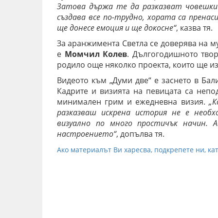
Затова държа те да разказват човешки 
създава все по-трудно, хората са пренас
ще донесе емоция и ще докосне“
, казва тя.
За аранжимента Светла се доверява на м
е
Момчил Колев
. Дългогодишното тво
родило още няколко проекта, които ще из
Видеото към „Думи две“ е заснето в Ба
Кадрите и визията на певицата са непод
минимален грим и ежедневна визия.
„К
разказваш искрена история не е необ
визуално по много простичък начин.
настроението“
, допълва тя.
Ако материалът Ви харесва, подкрепете ни, кат