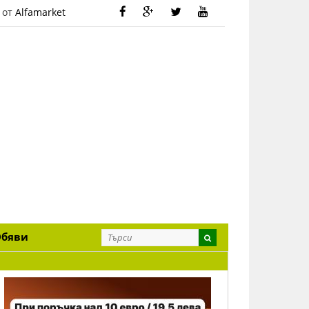
 от
Alfamarket
Обяви