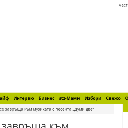
част
лайф
Интервю
Бизнес
stz-Мами
Избори
Свежо
се завръща към музиката с песента „Думи две“
е завръща към