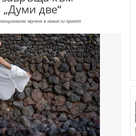
 „Думи две“
емоционално звучене в новия си проект