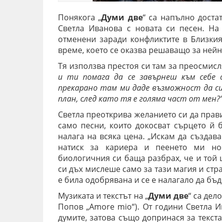
Понякога „
Думи две
“ са напълно доста
Светла Иванова с новата си песен. На
отменени заради конфликтите в Близкия 
време, което се оказва решаващо за ней
Тя използва престоя си там за преосмис
и ти помага да се завърнеш към себе 
прекарано там ми даде възможност да си
план, след като тя е голяма част от мен?
Светла преоткрива желанието си да прав
само песни, които докосват сърцето й 
налага на всяка цена. „Искам да създав
натиск за кариера и пеенето ми нос
биологичния си баща разбрах, че и той 
си дъх мислеше само за тази магия и стр
е била одобрявана и се е налагало да бъд
Музиката и текстът на „
Думи две
“ са дел
Попов „Amore mio“). От години Светла И
думите, затова също допринася за текст