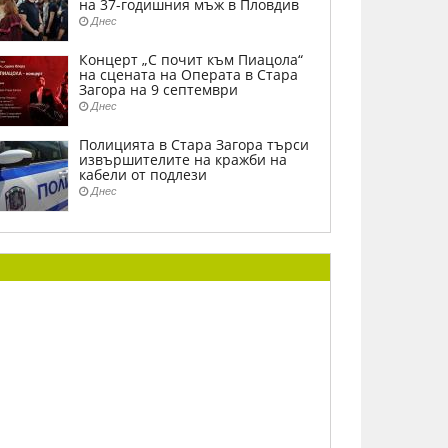
на 37-годишния мъж в Пловдив
Днес
Концерт „С почит към Пиацола“
на сцената на Операта в Стара
Загора на 9 септември
Днес
Полицията в Стара Загора търси
извършителите на кражби на
кабели от подлези
Днес