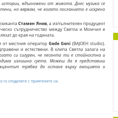
истории, вдъхновени от живота. Днес музика се
итени, но вярвам, че когато посланието е искрено
узиканта
Стамен Янев
, а изпълнителен продуцент
рческо сътрудничество между Светла и Момчил е
лязат до края на годината.
ли от местния оператор
Gede Geni
(BAJOEH studio).
правени и естествени. В клипа Светла залага на
огато си сигурен, че песента ти е стойностна и
ходима излишна суета. Можеш да я представиш
 Акцентът трябва да остане върху емоцията и
о го споделете с приятелите си.