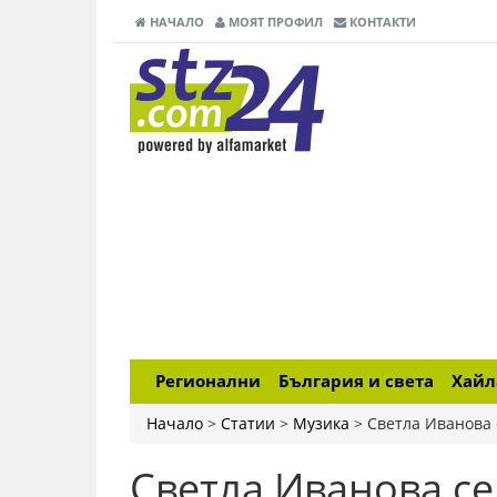
НАЧАЛО
МОЯТ ПРОФИЛ
КОНТАКТИ
Регионални
България и света
Хай
Начало
>
Статии
>
Музика
>
Светла Иванова 
Светла Иванова с