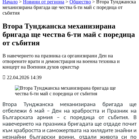
Начало
>
Новини от региона
>
Общество
>
Втора Тунджанска
механизирана бригада ще чества 6-ти май с поредица от
събития
Втора Тунджанска механизирана
бригада ще чества 6-ти май с поредица
от събития
В навечерието на празника са организирани Ден на
отворените врати и демонстрация на военна техника и
концерт на Военния духов оркестър
22.04.2026 14:39
Втора Тунджанска механизирана бригада ще
отбележи 6 май – Ден на храбростта и Празник на
Българската армия – с поредица от събития. В
навечерието на празника бригадата ще отдаде почит
към храбростта и саможертвата на хилядите знайни и
незнайни български воини, отдали живота си по