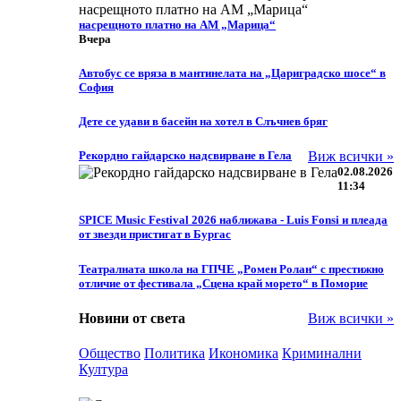
насрещното платно на АМ „Марица“
Вчера
Автобус се вряза в мантинелата на „Цариградско шосе“ в
София
Дете се удави в басейн на хотел в Слъчнев бряг
Рекордно гайдарско надсвирване в Гела
Виж всички »
02.08.2026
11:34
SPICE Music Festival 2026 наближава - Luis Fonsi и плеада
от звезди пристигат в Бургас
Театралната школа на ГПЧЕ „Ромен Ролан“ с престижно
отличие от фестивала „Сцена край морето“ в Поморие
Новини от света
Виж всички »
Общество
Политика
Икономика
Криминални
Култура