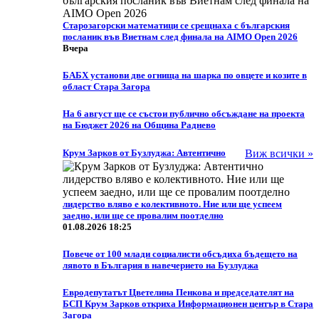
Старозагорски математици се срещнаха с българския
посланик във Виетнам след финала на AIMO Open 2026
Вчера
БАБХ установи две огнища на шарка по овцете и козите в
област Стара Загора
На 6 август ще се състои публично обсъждане на проекта
на Бюджет 2026 на Община Раднево
Крум Зарков от Бузлуджа: Автентично
Виж всички »
лидерство вляво е колективното. Ние или ще успеем
заедно, или ще се провалим поотделно
01.08.2026 18:25
Повече от 100 млади социалисти обсъдиха бъдещето на
лявото в България в навечерието на Бузлуджа
Eвродепутатът Цветелина Пенкова и председателят на
БСП Крум Зарков откриха Информационен център в Стара
Загора