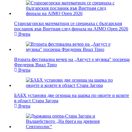
Старозагорски математици се срещнаха с българския
посланик във Виетнам след финала на AIMO Open 2026
Вчера
Втората фестивална вечер на „Август е музика" посреща
Фредерик Виал Трио
Вчера
БАБХ установи две огнища на шарка по овцете и козите
в област Стара Загора
Вчера