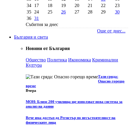
34
17
18
19
20
21
22
23
35
24
25
26
27
28
29
30
36
31
Събития за днес
Още от днес...
България и света
Новини от България
Общество
Политика
Икономика
Криминални
Култура
Тази сряда:
Опасно горещо
време
Вчера
МОН: Близо 200 училища ще използват нова система за
анализ на данни
Вече има достъп до Регистър по несъстоятелност на
физическите лица