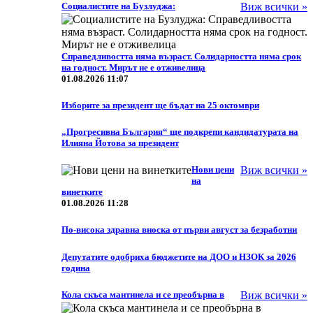
Социалистите на Бузлуджа:
Виж всички »
Справедливостта няма възраст. Солидарността няма срок
на годност. Мирът не е отживелица
01.08.2026 11:07
Изборите за президент ще бъдат на 25 октомври
„Прогресивна България“ ще подкрепи кандидатурата на
Илияна Йотова за президент
Нови цени
Виж всички »
на
винетките
01.08.2026 11:28
По-висока здравна вноска от първи август за безработни
Депутатите одобриха бюджетите на ДОО и НЗОК за 2026
година
Кола скъса мантинела и се преобърна в
Виж всички »