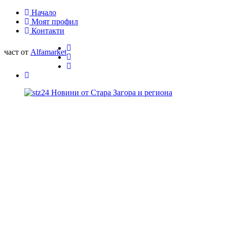
Начало
Моят профил
Контакти
част от
Alfamarket