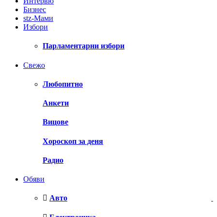
Интервю
Бизнес
stz-Мами
Избори
Парламентарни избори
Свежо
Любопитно
Анкети
Вицове
Хороскоп за деня
Радио
Обяви
Авто