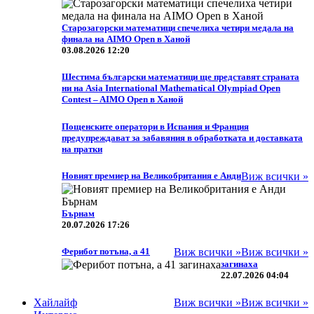
Старозагорски математици спечелиха четири медала на
финала на AIMO Open в Ханой
03.08.2026 12:20
Шестима български математици ще представят страната
ни на Asia International Mathematical Olympiad Open
Contest – AIMO Open в Ханой
Пощенските оператори в Испания и Франция
предупреждават за забавяния в обработката и доставката
на пратки
Новият премиер на Великобритания е Анди
Виж всички »
Бърнам
20.07.2026 17:26
Ферибот потъна, а 41
Виж всички »
Виж всички »
загинаха
22.07.2026 04:04
Хайлайф
Виж всички »
Виж всички »