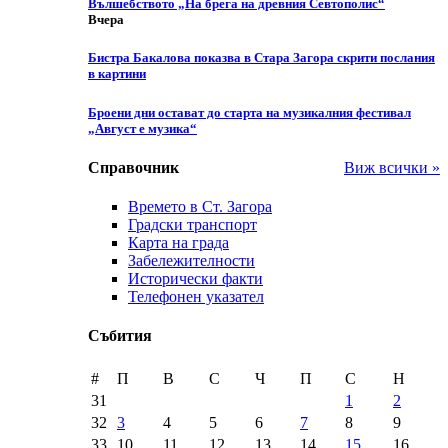
Вълшебството „На брега на древния Севтополис“
Вчера
Бистра Бакалова показва в Стара Загора скрити послания
в картини
Броени дни остават до старта на музикалния фестивал
„Август е музика“
Справочник
Виж всички »
Времето в Ст. Загора
Градски транспорт
Карта на града
Забележителности
Исторически факти
Телефонен указател
Събития
#
П
В
С
Ч
П
С
Н
31
1
2
32
3
4
5
6
7
8
9
33
10
11
12
13
14
15
16