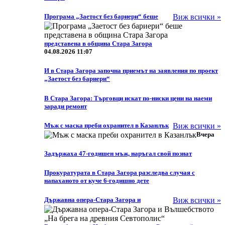
Програма „Заетост без бариери“ беше
Виж всички »
представена в община Стара Загора
04.08.2026 11:07
И в Стара Загора започна приемът на заявления по проект
„Заетост без бариери“
В Стара Загора: Търговци искат по-ниски цени на наеми
заради ремонт
Мъж с маска преби охранител в Казанлък
Виж всички »
Вчера
Задържаха 47-годишен мъж, наръгал свой познат
Прокуратурата в Стара Загора разследва случая с
напаханото от куче 6-годишно дете
Държавна опера-Стара Загора и
Виж всички »