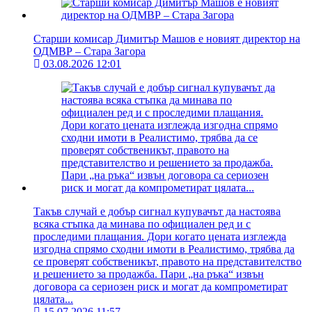
Старши комисар Димитър Машов е новият директор на
ОДМВР – Стара Загора
03.08.2026 12:01
Такъв случай е добър сигнал купувачът да настоява
всяка стъпка да минава по официален ред и с
проследими плащания. Дори когато цената изглежда
изгодна спрямо сходни имоти в Реалистимо, трябва да
се проверят собственикът, правото на представителство
и решението за продажба. Пари „на ръка“ извън
договора са сериозен риск и могат да компрометират
цялата...
15.07.2026 11:57