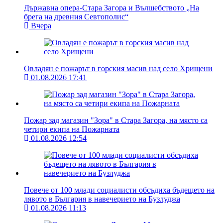
Държавна опера-Стара Загора и Вълшебството „На
брега на древния Севтополис“
Вчера
Овладян е пожарът в горския масив над село Хрищени
01.08.2026 17:41
Пожар зад магазин "Зора" в Стара Загора, на място са
четири екипа на Пожарната
01.08.2026 12:54
Повече от 100 млади социалисти обсъдиха бъдещето на
лявото в България в навечерието на Бузлуджа
01.08.2026 11:13