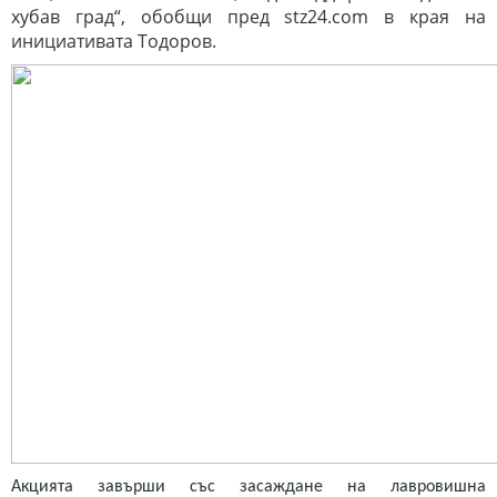
хубав град“, обобщи пред stz24.com в края на
инициативата Тодоров.
Акцията завърши със засаждане на лавровишна