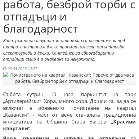
работа, безброй торби с
отпадъци и
благодарност
Вода, ръкавици и чували за отпадъци са разположени под
шатра, а встрани в бус се приемат излезли от употреба
електроуреди и дрехи. Контейнер за едрогабаритни
отпадъци също е в очакване за ненужното.
09.05.2026 12:27
Събота сутрин, 10 часа, паркингът на парк
„Артилерийски“. Хора, много хора. Дошли са, за да се
включат в обявеното почистване на квартал
„Казански“ - част от вече станалата традиционна
инициатива на Община Стара Загора
„Красиви
квартали“.
Вода, ръкавици и чували за отпадъци
са