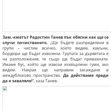
Зам.-кметът Радостин Танев пък обясни как ще се
случи почистването.
„Ще бъдете разпределени в
групи – чистим всичко, което видим, камъни,
бордюри ще бъдат извозени. Групата за дърветата е
на разположение, те също ще бъдат премахнати.
Имаме бус, който ще извози изхвърлени гуми, ако
видим. Накрая ще направим засаждане в
междублоково пространство.
Да действаме преди
да е заваляло!
“, каза Танев.