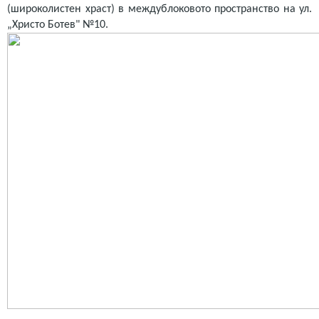
(широколистен храст) в междублоковото пространство на ул.
„Христо Ботев" №10.