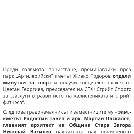
Преди голямото почистване, преминавайки през
парк „Артилерийски“ кметът Живко Тодоров
отдели
минутки за спорт
и получи специален плакет от
Цветан Георгиев, председател на СПФ Стрийт Спортс
за „заслуги в развитието на калистениката и стрийт
фитнеса“.
След това градоначалникът и заместниците му –
зам.-
кметът Радостин Танев и арх. Мартин Паскалев,
главният архитект на Община Стара Загора
Николай Василев
надникнаха над почистеното