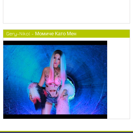
Gery-Nikol - Момиче Като Мен