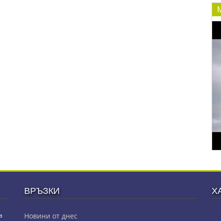
ВРЪЗКИ
Х
з
Новини от днес