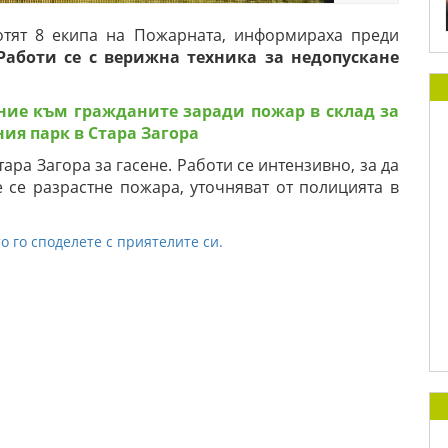
тят 8 екипа на Пожарната, информираха преди
аботи се с верижна техника за недопускане
ние към гражданите заради пожар в склад за
ия парк в Стара Загора
ара Загора за гасене. Работи се интензивно, за да
е се разрастне пожара, уточняват от полицията в
о го споделете с приятелите си.