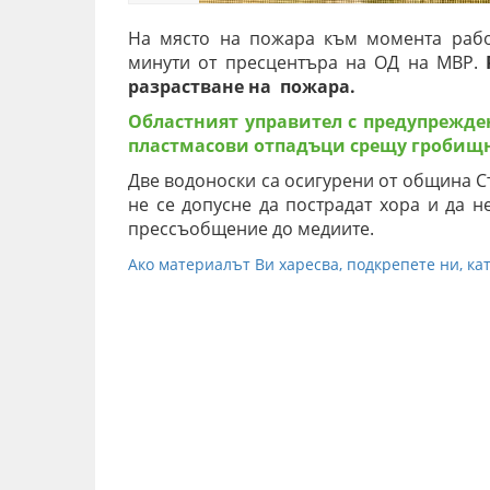
На място на пожара към момента рабо
минути от пресцентъра на ОД на МВР.
Р
разрастване на пожара.
Областният управител с предупрежде
пластмасови отпадъци срещу гробищн
Две водоноски са осигурени от община Ст
не се допусне да пострадат хора и да н
прессъобщение до медиите.
Ако материалът Ви харесва, подкрепете ни, кат