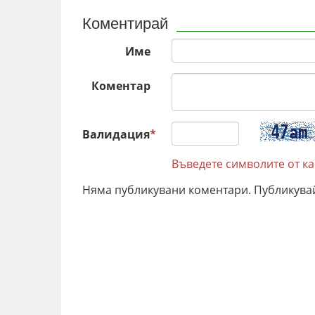
Коментирай
Име
Коментар
Валидация
*
Въведете символите от к
Няма публикувани коментари. Публикува