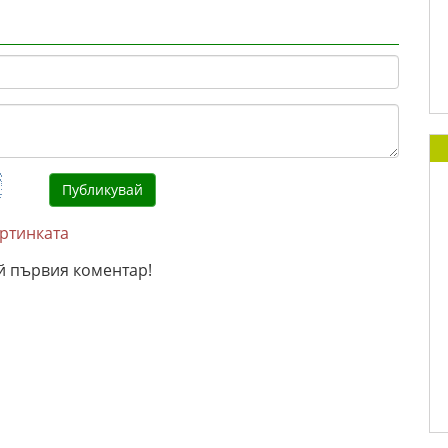
артинката
й първия коментар!