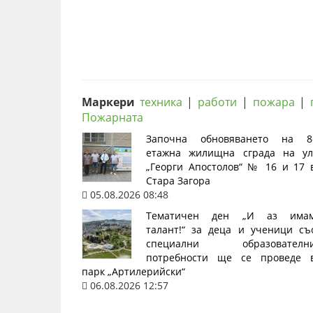
Маркери
техника
|
работи
|
пожара
|
Пожарната
Започна обновяването на 8
етажна жилищна сграда на ул
„Георги Апостолов“ № 16 и 17 
Стара Загора
05.08.2026 08:48
Тематичен ден „И аз има
талант!“ за деца и ученици съ
специални образователн
потребности ще се проведе 
парк „Артилерийски“
06.08.2026 12:57