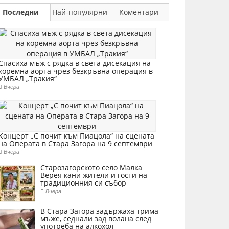
Последни
Най-популярни
Коментари
Спасиха мъж с рядка в света дисекация на
коремна аорта чрез безкръвна операция в
УМБАЛ „Тракия“
Вчера
Концерт „С почит към Пиацола“ на сцената
на Операта в Стара Загора на 9 септември
Вчера
Старозагорското село Малка
Верея кани жители и гости на
традиционния си събор
Вчера
В Стара Загора задържаха трима
мъже, седнали зад волана след
употреба на алкохол