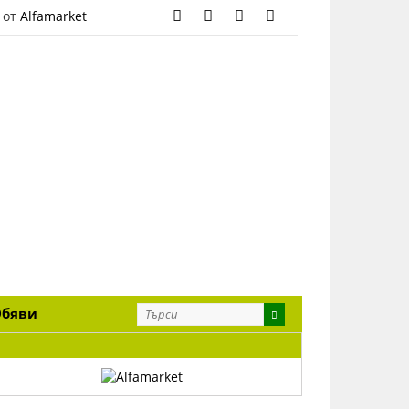
 от
Alfamarket
Обяви