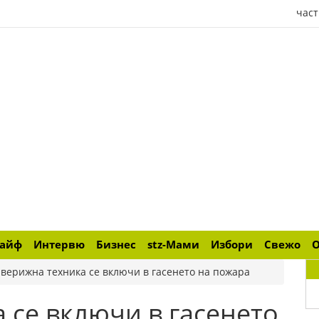
част
лайф
Интервю
Бизнес
stz-Мами
Избори
Свежо
 верижна техника се включи в гасенето на пожара
 се включи в гасенето