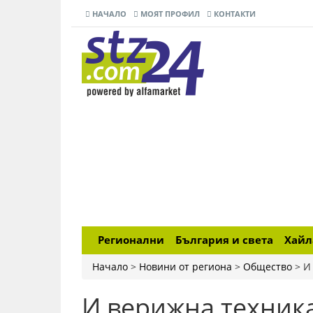
НАЧАЛО
МОЯТ ПРОФИЛ
КОНТАКТИ
Регионални
България и света
Хай
Начало
>
Новини от региона
>
Общество
>
И
И верижна техника