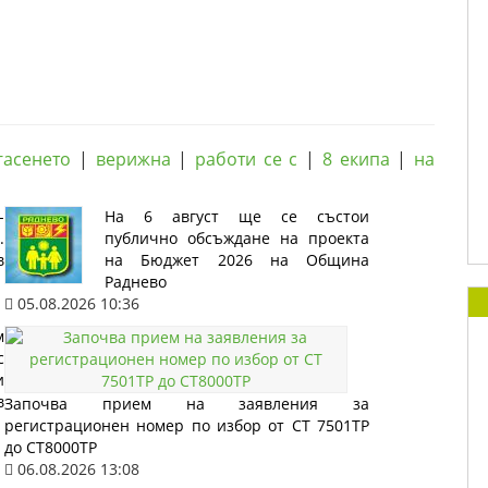
гасенето
|
верижна
|
работи се с
|
8 екипа
|
на
-
На 6 август ще се състои
.
публично обсъждане на проекта
в
на Бюджет 2026 на Община
Раднево
05.08.2026 10:36
м
с
и
в
Започва прием на заявления за
регистрационен номер по избор от СТ 7501ТР
до СТ8000ТР
06.08.2026 13:08