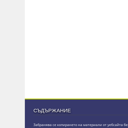
СЪДЪРЖАНИЕ
Забранява се копирането на материали от уебсайта бе