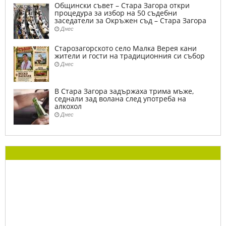
Общински съвет – Стара Загора откри
процедура за избор на 50 съдебни
заседатели за Окръжен съд – Стара Загора
Днес
Старозагорското село Малка Верея кани
жители и гости на традиционния си събор
Днес
В Стара Загора задържаха трима мъже,
седнали зад волана след употреба на
алкохол
Днес