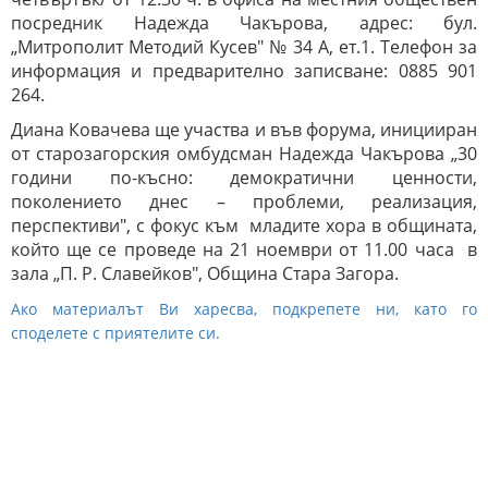
посредник Надежда Чакърова, адрес: бул.
„Митрополит Методий Кусев" № 34 А, ет.1. Телефон за
информация и предварително записване: 0885 901
264.
Диана Ковачева ще участва и във форума, иницииран
от старозагорския омбудсман Надежда Чакърова „30
години по-късно: демократични ценности,
поколението днес – проблеми, реализация,
перспективи", с фокус към младите хора в общината,
който ще се проведе на 21 ноември от 11.00 часа в
зала „П. Р. Славейков", Община Стара Загора.
Ако материалът Ви харесва, подкрепете ни, като го
споделете с приятелите си.