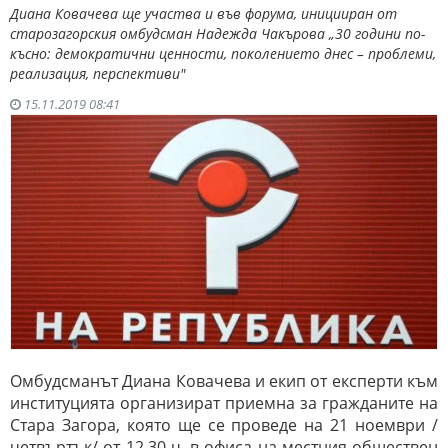
Диана Ковачева ще участва и във форума, иницииран от
старозагорския омбудсман Надежда Чакърова „30 години по-
късно: демократични ценности, поколението днес – проблеми,
реализация, перспективи"
15.11.2019 08:41
Омбудсманът Диана Ковачева и екип от експерти към
институцията организират приемна за гражданите на
Стара Загора, която ще се проведе на 21 ноември /
четвъртък/ от 12.30 ч. в офиса на местния обществен