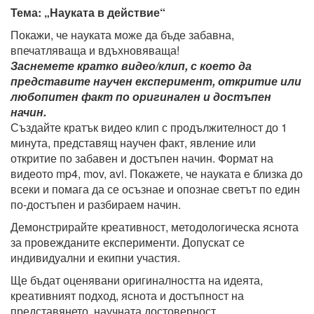
Тема: „Науката в действие“
Покажи, че науката може да бъде забавна,
впечатляваща и вдъхновяваща!
Заснемете кратко видео/клип, с което да
представите научен експеримент, откритие или
любопитен факт по оригинален и достъпен
начин.
Създайте кратък видео клип с продължителност до 1
минута, представящ научен факт, явление или
откритие по забавен и достъпен начин. Формат на
видеото mp4, mov, avi. Покажете, че науката е близка до
всеки и помага да се осъзнае и опознае светът по един
по-достъпен и разбираем начин.
Демонстрирайте креативност, методологическа яснота
за провежданите експерименти. Допускат се
индивидуални и екипни участия.
Ще бъдат оценявани оригиналността на идеята,
креативният подход, яснота и достъпност на
представянето, научната достоверност.