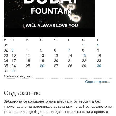
#
П
В
С
Ч
П
С
Н
31
1
2
32
3
4
5
6
7
8
9
33
10
11
12
13
14
15
16
34
17
18
19
20
21
22
23
35
24
25
26
27
28
29
30
36
31
Събития за днес
Още от днес...
Съдържание
Забранява се копирането на материали от уебсайта без
упоменаване на източника с връзка към него. Неспазването на
това правило ще бъде преследвано с всички сили и правила