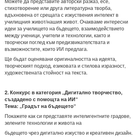
Можете да представите авторски разказ, есе,
стихотворение или друга литературна творба,
вдъхновена от срещата с изкуствения интелект в
училищния живот/нашия живот. Очакваме интересни
идеи за училището на бъдещето, взаимодействието
между ученици, учители и технологии, както и
творчески поглед към предизвикателствата и
възможностите, които ИИ предлага.
Ще бъдат оценявани оригиналността на идеята,
творческият подход, езиковата и стилова изразност,
художествената стойност на текста.
2. Конкурс в категория „Дигитално творчество,
създадено с помощта на ИИ“
Тема: „Градът на бъдещето“
Покажете как си представяте интелигентните градове,
зелените технологии и живота на
бъдещето чрез дигитално изкуство и креативен дизайн.