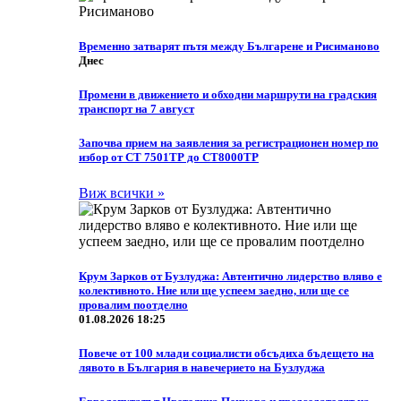
Временно затварят пътя между Българене и Рисиманово
Днес
Промени в движението и обходни маршрути на градския
транспорт на 7 август
Започва прием на заявления за регистрационен номер по
избор от СТ 7501ТР до СТ8000ТР
Виж всички »
Крум Зарков от Бузлуджа: Автентично лидерство вляво е
колективното. Ние или ще успеем заедно, или ще се
провалим поотделно
01.08.2026 18:25
Повече от 100 млади социалисти обсъдиха бъдещето на
лявото в България в навечерието на Бузлуджа