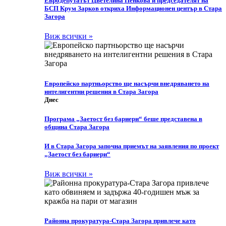
Eвродепутатът Цветелина Пенкова и председателят на
БСП Крум Зарков откриха Информационен център в Стара
Загора
Виж всички »
Европейско партньорство ще насърчи внедряването на
интелигентни решения в Стара Загора
Днес
Програма „Заетост без бариери“ беше представена в
община Стара Загора
И в Стара Загора започна приемът на заявления по проект
„Заетост без бариери“
Виж всички »
Районна прокуратура-Стара Загора привлече като