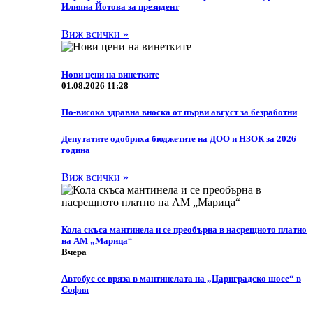
Илияна Йотова за президент
Виж всички »
Нови цени на винетките
01.08.2026 11:28
По-висока здравна вноска от първи август за безработни
Депутатите одобриха бюджетите на ДОО и НЗОК за 2026
година
Виж всички »
Кола скъса мантинела и се преобърна в насрещното платно
на АМ „Марица“
Вчера
Автобус се вряза в мантинелата на „Цариградско шосе“ в
София