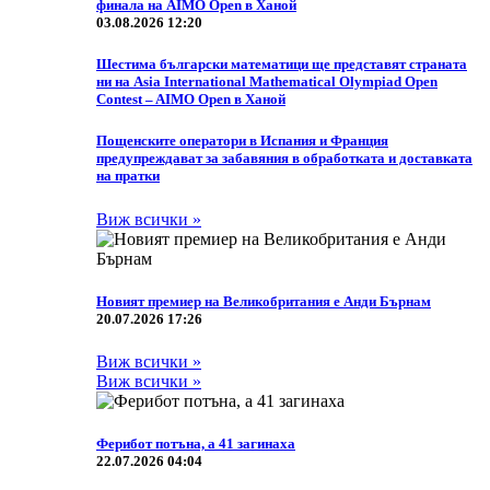
финала на AIMO Open в Ханой
03.08.2026 12:20
Шестима български математици ще представят страната
ни на Asia International Mathematical Olympiad Open
Contest – AIMO Open в Ханой
Пощенските оператори в Испания и Франция
предупреждават за забавяния в обработката и доставката
на пратки
Виж всички »
Новият премиер на Великобритания е Анди Бърнам
20.07.2026 17:26
Виж всички »
Виж всички »
Ферибот потъна, а 41 загинаха
22.07.2026 04:04