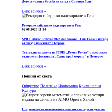
Дете се удави в басейн на хотел в Слъчнев бряг
Виж всички »
Рекордно гайдарско надсвирване в Гела
02.08.2026 11:34
SPICE Music Festival 2026 наближава - Luis Fonsi и плеада
от звезди пристигат в Бургас
Театралната школа на ГПЧЕ „Ромен Ролан“ с престижно
отличие от фестивала „Сцена край морето“ в Поморие
Виж всички »
Новини от света
Общество
Политика
Икономика
Криминални
Култура
Старозагорски математици спечелиха четири медала на