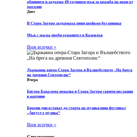
обвиняем и задържа 40-годишен мъж за кражба на пари от
магазин
Днес
В Стара Загора задържаха пиян шофьор без книжка
Мъж с маска преби охранител в Казанлък
Виж всички »
Държавна опера-Стара Загора и Вълшебството „На брега
на древния Севтополис“
Вчера
Бистра Бакалова показва в Стара Загора скрити послания
в картини
Броени дни остават до старта на музикалния фестивал
„Август е музика“
Виж всички »
Справочник