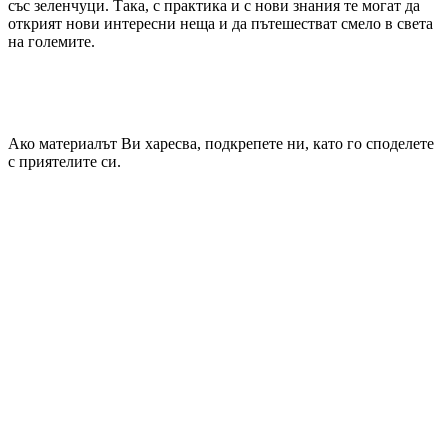
със зеленчуци. Така, с практика и с нови знания те могат да
открият нови интересни неща и да пътешестват смело в света
на големите.
Ако материалът Ви харесва, подкрепете ни, като го споделете
с приятелите си.