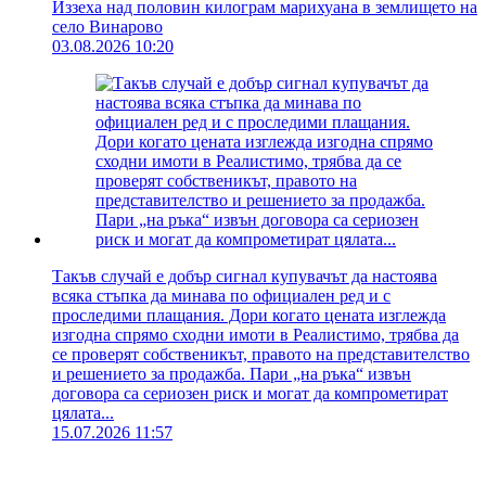
Иззеха над половин килограм марихуана в землището на
село Винарово
03.08.2026 10:20
Такъв случай е добър сигнал купувачът да настоява
всяка стъпка да минава по официален ред и с
проследими плащания. Дори когато цената изглежда
изгодна спрямо сходни имоти в Реалистимо, трябва да
се проверят собственикът, правото на представителство
и решението за продажба. Пари „на ръка“ извън
договора са сериозен риск и могат да компрометират
цялата...
15.07.2026 11:57