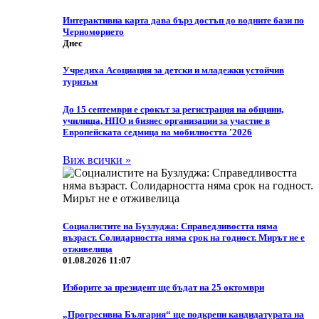
Интерактивна карта дава бърз достъп до водните бази по
Черноморието
Днес
Учредиха Асоциация за детски и младежки устойчив
туризъм
До 15 септември е срокът за регистрация на общини,
училища, НПО и бизнес организации за участие в
Европейската седмица на мобилността '2026
Виж всички »
Социалистите на Бузлуджа: Справедливостта няма
възраст. Солидарността няма срок на годност. Мирът не е
отживелица
01.08.2026 11:07
Изборите за президент ще бъдат на 25 октомври
„Прогресивна България“ ще подкрепи кандидатурата на