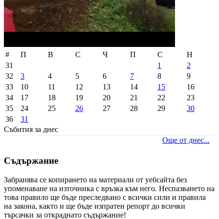
#
П
В
С
Ч
П
С
Н
31
1
2
32
3
4
5
6
7
8
9
33
10
11
12
13
14
15
16
34
17
18
19
20
21
22
23
35
24
25
26
27
28
29
30
36
31
Събития за днес
Още от днес...
Съдържание
Забранява се копирането на материали от уебсайта без
упоменаване на източника с връзка към него. Неспазването на
това правило ще бъде преследвано с всички сили и правила
на закона, както и ще бъде изпратен репорт до всички
търсачки за откраднато съдържание!