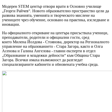
Модерен
STEM център отвори врати в
Основно училище
„Георги Райчев“. Новото
образователно пространство цели да
развива знанията, уменията и творческото мислене на
учениците чрез обучение, основано на практика, изследване и
иновации.
На официалното откриване на центъра присъстваха ученици,
преподаватели, родители и официални гости, сред
които
Милена Йолдова - Стоянова, директор на Регионалното
управление на образованието - Стара Загора, както и Олга
Асенова и Галина Ангелова - главни експерти в отдел
„Образование и младежки дейности“ към Община Стара
Загора.
Всички имаха
възможност да разгледат
специализираните кабинети и обновената учебна среда.