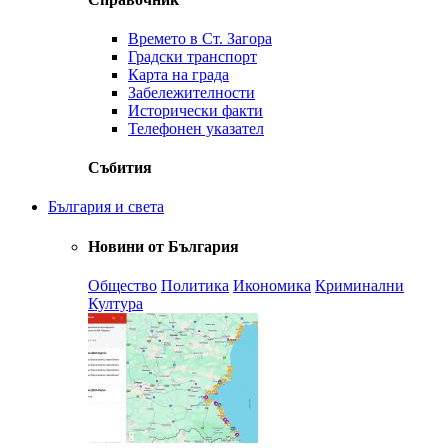
Времето в Ст. Загора
Градски транспорт
Карта на града
Забележителности
Исторически факти
Телефонен указател
Събития
България и света
Новини от България
Общество
Политика
Икономика
Криминални
Култура