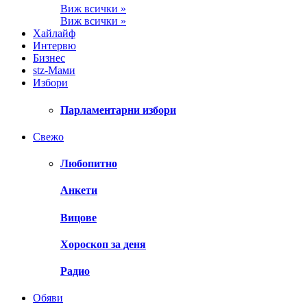
Виж всички »
Виж всички »
Хайлайф
Интервю
Бизнес
stz-Мами
Избори
Парламентарни избори
Свежо
Любопитно
Анкети
Вицове
Хороскоп за деня
Радио
Обяви