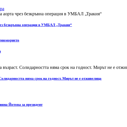
ра
чрез безкръвна операция в УМБАЛ „Тракия“
ерноморието
м
Солидарността няма срок на годност. Мирът не е отживелица
яна Йотова за президент