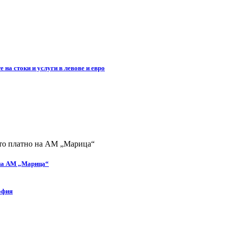
 на стоки и услуги в левове и евро
 на АМ „Марица“
офия