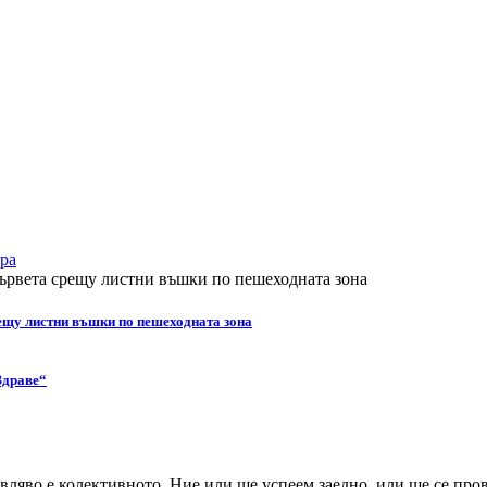
ра
ещу листни въшки по пешеходната зона
Здраве“