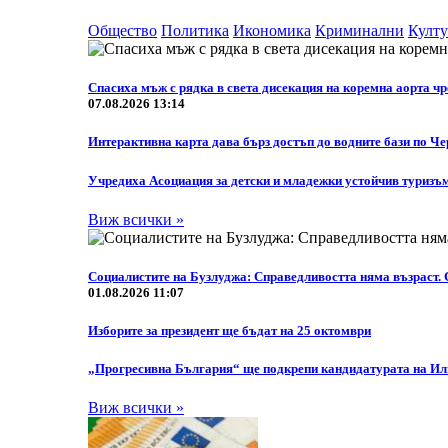
Общество
Политика
Икономика
Криминални
Култу
Спасиха мъж с рядка в света дисекация на коремна аорта 
07.08.2026 13:14
Интерактивна карта дава бърз достъп до водните бази по Ч
Учредиха Асоциация за детски и младежки устойчив туризъ
Виж всички »
Социалистите на Бузлуджа: Справедливостта няма възраст. 
01.08.2026 11:07
Изборите за президент ще бъдат на 25 октомври
„Прогресивна България“ ще подкрепи кандидатурата на Или
Виж всички »