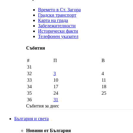
Времето в Ст. Загора
Градски транспорт
Карта на града
Забележителности
Исторически факти
Телефонен указател
Събития
#
П
В
31
32
3
4
33
10
11
34
17
18
35
24
25
36
31
Събития за днес
България и света
Новини от България