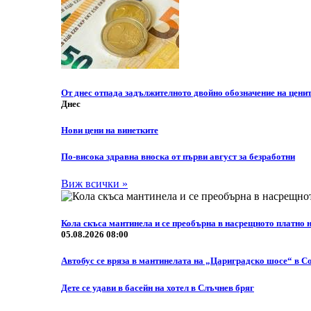
От днес отпада задължителното двойно обозначение на цените
Днес
Нови цени на винетките
По-висока здравна вноска от първи август за безработни
Виж всички »
Кола скъса мантинела и се преобърна в насрещното платно
05.08.2026 08:00
Автобус се вряза в мантинелата на „Цариградско шосе“ в С
Дете се удави в басейн на хотел в Слъчнев бряг