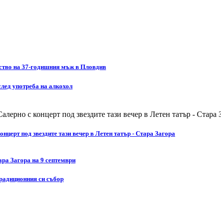
йство на 37-годишния мъж в Пловдив
след употреба на алкохол
церт под звездите тази вечер в Летен татър - Стара Загора
ара Загора на 9 септември
традиционния си събор