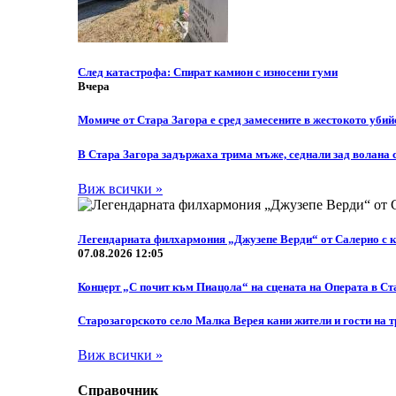
След катастрофа: Спират камион с износени гуми
Вчера
Момиче от Стара Загора е сред замесените в жестокото уби
В Стара Загора задържаха трима мъже, седнали зад волана 
Виж всички »
Легендарната филхармония „Джузепе Верди“ от Салерно с кон
07.08.2026 12:05
Концерт „С почит към Пиацола“ на сцената на Операта в Ст
Старозагорското село Малка Верея кани жители и гости на 
Виж всички »
Справочник