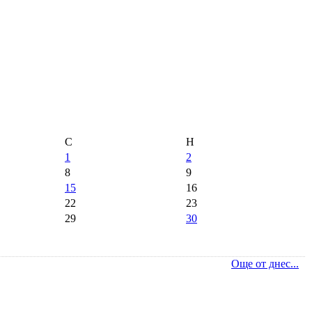
С
Н
1
2
8
9
15
16
22
23
29
30
Още от днес...