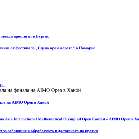
т звезди пристигат в Бургас
ичие от фестивала „Сцена край морето“ в Поморие
ра
ала на AIMO Open в Ханой
а Asia International Mathematical Olympiad Open Contest – AIMO Open в Х
за забавяния в обработката и доставката на пратки