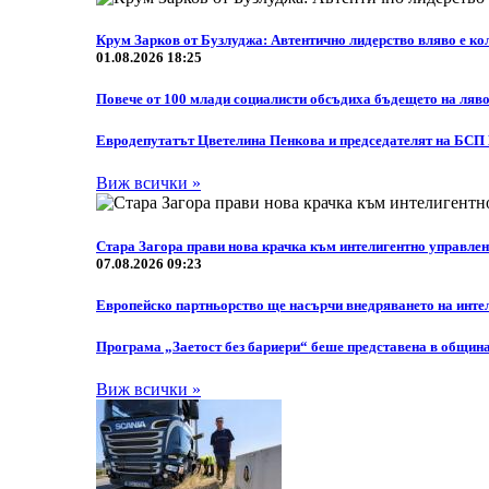
Крум Зарков от Бузлуджа: Автентично лидерство вляво е кол
01.08.2026 18:25
Повече от 100 млади социалисти обсъдиха бъдещето на ляво
Eвродепутатът Цветелина Пенкова и председателят на БСП
Виж всички »
Стара Загора прави нова крачка към интелигентно управле
07.08.2026 09:23
Европейско партньорство ще насърчи внедряването на инте
Програма „Заетост без бариери“ беше представена в общин
Виж всички »