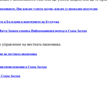
ективното. Ние или ще успеем заедно, или ще се провалим поотделно
то в България в навечерието на Бузлуджа
 Крум Зарков откриха Информационен център в Стара Загора
ние на местната икономика
лигентни решения в Стара Загора
а Стара Загора