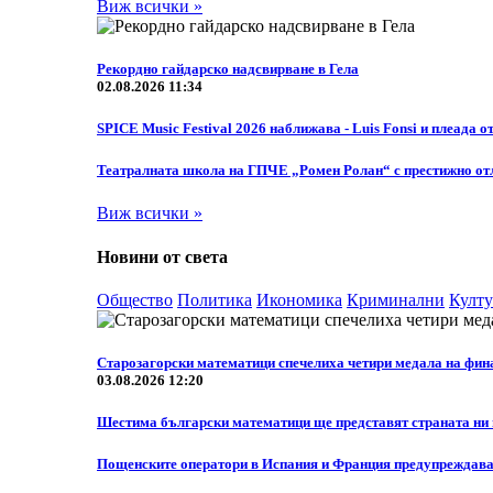
Виж всички »
Рекордно гайдарско надсвирване в Гела
02.08.2026 11:34
SPICE Music Festival 2026 наближава - Luis Fonsi и плеада о
Театралната школа на ГПЧЕ „Ромен Ролан“ с престижно отл
Виж всички »
Новини от света
Общество
Политика
Икономика
Криминални
Култу
Старозагорски математици спечелиха четири медала на фин
03.08.2026 12:20
Шестима български математици ще представят страната ни н
Пощенските оператори в Испания и Франция предупреждават 