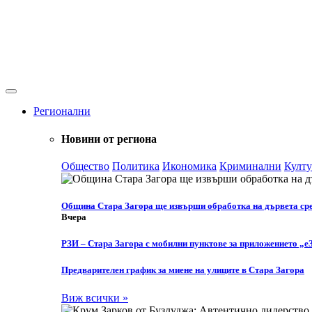
Регионални
Новини от региона
Общество
Политика
Икономика
Криминални
Култу
Община Стара Загора ще извърши обработка на дървета ср
Вчера
РЗИ – Стара Загора с мобилни пунктове за приложението „е
Предварителен график за миене на улиците в Стара Загора
Виж всички »