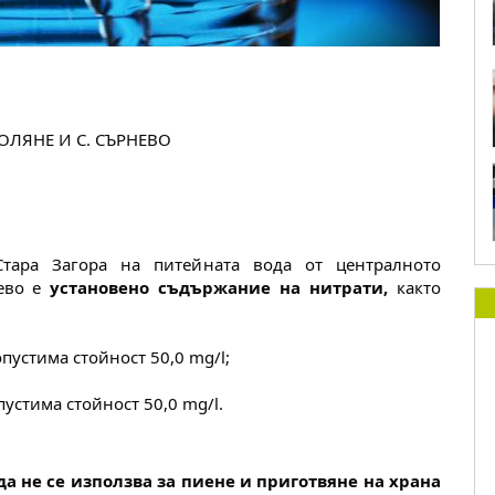
ОЛЯНЕ И С. СЪРНЕВО
ара Загора на питейната вода от централното 
ево е
 установено съдържание на нитрати, 
както 
пустима стойност 50,0 mg/l;
устима стойност 50,0 mg/l.
да не се използва за пиене и приготвяне на храна 