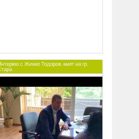
Интервю с Живко Тодоров, кмет на гр.
тара...