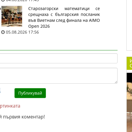
н
Старозагорски математици се
срещнаха с българския посланик
във Виетнам след финала на AIMO
Open 2026
05.08.2026 17:56
С
артинката
й първия коментар!