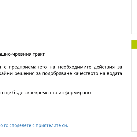
ашно-чревния тракт.
 с предприемането на необходимите действия за 
райни решения за подобряване качеството на водата 
ето ще бъде своевременно информирано
о го споделете с приятелите си.