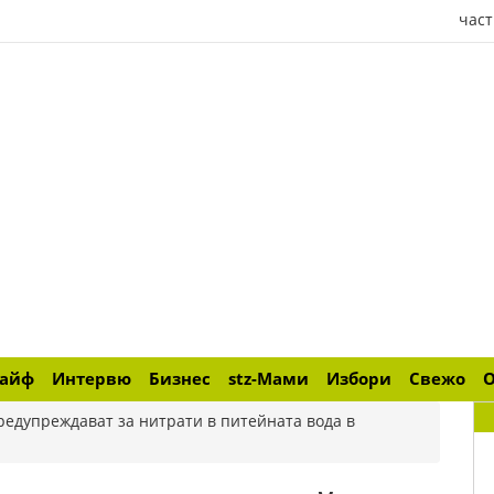
част
лайф
Интервю
Бизнес
stz-Мами
Избори
Свежо
редупреждават за нитрати в питейната вода в