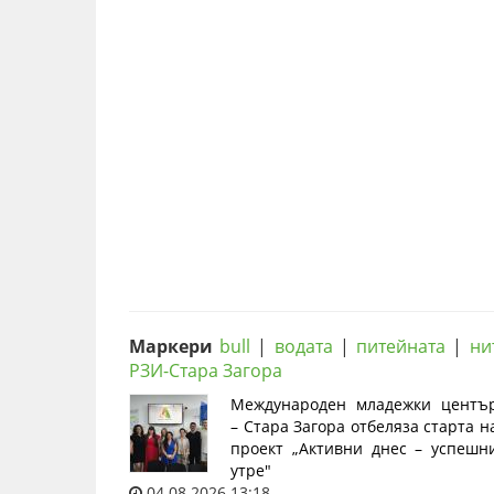
Маркери
bull
|
водата
|
питейната
|
ни
РЗИ-Стара Загора
Международен младежки центъ
– Стара Загора отбеляза старта н
проект „Активни днес – успешн
утре"
04.08.2026 13:18