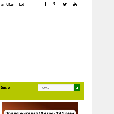
 от
Alfamarket
Обяви