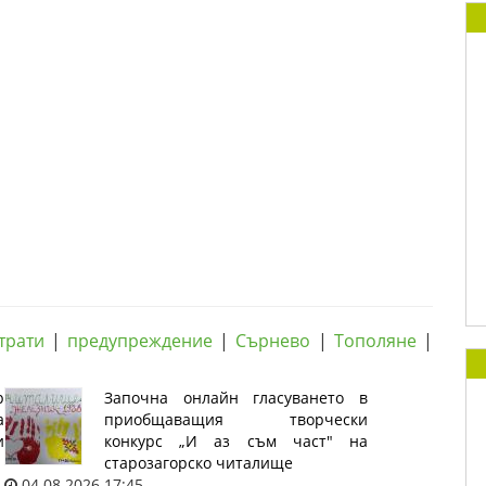
трати
|
предупреждение
|
Сърнево
|
Тополяне
|
р
Започна онлайн гласуването в
а
приобщаващия творчески
и
конкурс „И аз съм част" на
старозагорско читалище
04.08.2026 17:45