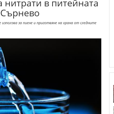
 нитрати в питейната
и Сърнево
е използва за пиене и приготвяне на храна от следните