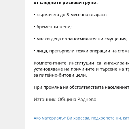
от следните рискови групи:
• кърмачета до 3-месечна възраст;
• бременни жени;
• малки деца с храносмилателни смущения;
• лица, претърпели тежки операции на стом
Компетентните институции са ангажирани
установяване на причините и търсене на т
за питейно-битови цели.
При промяна на обстоятелствата населени
Източник: Община Раднево
Ако материалът Ви харесва, подкрепете ни, кат