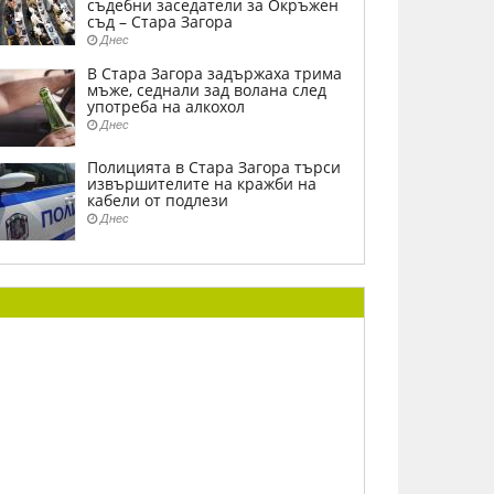
съдебни заседатели за Окръжен
съд – Стара Загора
Днес
В Стара Загора задържаха трима
мъже, седнали зад волана след
употреба на алкохол
Днес
Полицията в Стара Загора търси
извършителите на кражби на
кабели от подлези
Днес