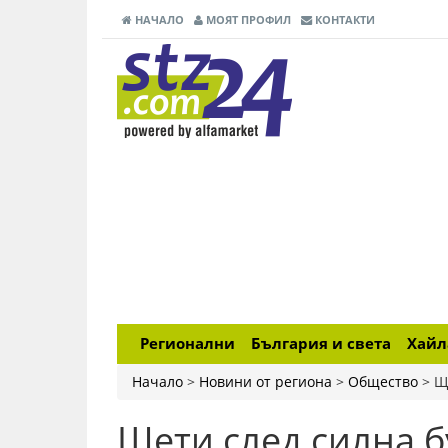
НАЧАЛО
МОЯТ ПРОФИЛ
КОНТАКТИ
Регионални
България и света
Хай
Начало
>
Новини от региона
>
Общество
>
Щ
Щети след силна б