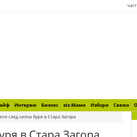
част
лайф
Интервю
Бизнес
stz-Мами
Избори
Свежо
ети след силна буря в Стара Загора
уря в Стара Загора