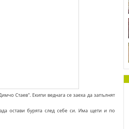
Димчо Стаев". Екипи веднага се заеха да запълнят
ада остави бурята след себе си. Има щети и по