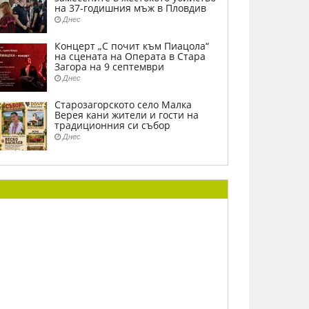
на 37-годишния мъж в Пловдив
Днес
Концерт „С почит към Пиацола“
на сцената на Операта в Стара
Загора на 9 септември
Днес
Старозагорското село Малка
Верея кани жители и гости на
традиционния си събор
Днес