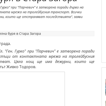
 Гурко" при "Парчевич" е затворена поради дърво на
тната мрежа на тролейбусния транспорт. Всички
рни, които ще отстраняват последствията", заяви
 града.
. "Ген. Гурко" при "Парчевич" е затворена поради
астъци от контактната мрежа на тролейбусния
ботват. Цяла нощ ще има дежурни, които ще
тът Живко Тодоров.