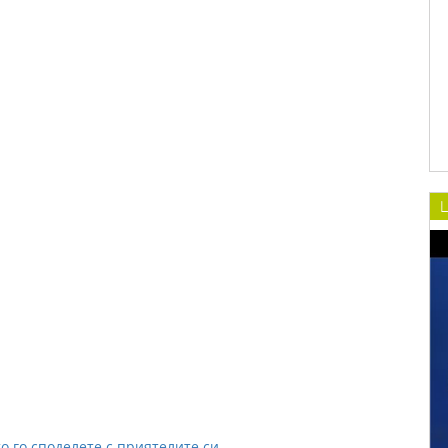
L
о го споделете с приятелите си.