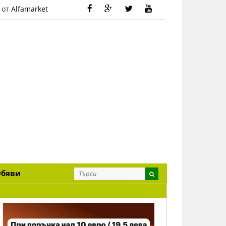
 от
Alfamarket
Обяви