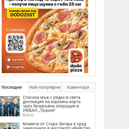
Последни
Най-популярни
Коментари
Спасиха мъж с рядка в света
дисекация на коремна аорта
чрез безкръвна операция в
УМБАЛ „Тракия“
Днес
Момиче от Стара Загора е сред
замесените в жестокото убийство