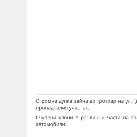
Огромна дупка зейна до тротоар на ул. "
пропадналия участък.
Счупени клони в рачлични части на гр
автомобили.