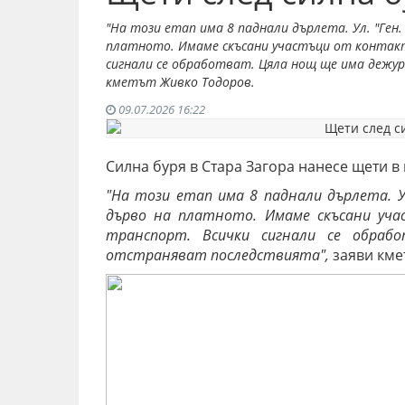
"На този етап има 8 паднали дърлета. Ул. "Ген.
платното. Имаме скъсани участъци от контак
сигнали се обработват. Цяла нощ ще има дежу
кметът Живко Тодоров.
09.07.2026 16:22
Силна буря в Стара Загора нанесе щети в
"На този етап има 8 паднали дърлета. Ул
дърво на платното. Имаме скъсани уч
транспорт. Всички сигнали се обра
отстраняват последствията",
заяви кме