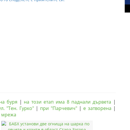
на буря
|
на този етап има 8 паднали дървета
|
ул. "Тен. Гурко"
|
при "Парчевич"
|
е затворена
|
а мрежа