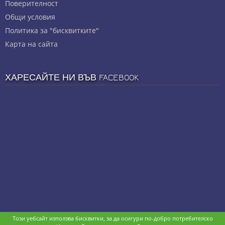
Πoвepитeлнocт
Общи условия
Политика за "бисквитките"
Карта на сайта
ХАРЕСАЙТЕ НИ ВЪВ FACEBOOK
Този уебсайт използва бисквитки, за да осигури по-добро потребителско
Copyright © stz24.com. Developed by
BPage CMS
.