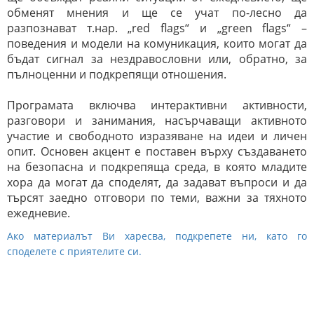
обменят мнения и ще се учат по-лесно да
разпознават т.нар. „red flags“ и „green flags“ –
поведения и модели на комуникация, които могат да
бъдат сигнал за нездравословни или, обратно, за
пълноценни и подкрепящи отношения.
Програмата включва интерактивни активности,
разговори и занимания, насърчаващи активното
участие и свободното изразяване на идеи и личен
опит. Основен акцент е поставен върху създаването
на безопасна и подкрепяща среда, в която младите
хора да могат да споделят, да задават въпроси и да
търсят заедно отговори по теми, важни за тяхното
ежедневие.
Ако материалът Ви харесва, подкрепете ни, като го
споделете с приятелите си.