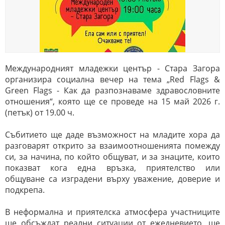
Международният младежки център
-
Стара Загора
организира социална вечер на тема „Red Flags &
Green Flags
-
Как да разпознаваме здравословните
отношения“, която ще се проведе на 15 май 2026 г.
(петък) от 19.00 ч.
Събитието ще даде възможност на младите хора да
разговарят открито за взаимоотношенията помежду
си, за начина, по който общуват, и за знаците, които
показват кога една връзка, приятелство или
общуване са изградени върху уважение, доверие и
подкрепа.
В неформална и приятелска атмосфера участниците
ще обсъждат реални ситуации от ежедневието, ще