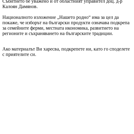
Събитието бе уважено и от областният управител доц. д-р
Калоян Дамянов.
Националното изложение „Нашето родно“ има за цел да
покаже, че изборът на български продукти означава подкрепа
за семейните ферми, местната икономика, развитието на
регионите и съхраняването на българските традиции.
Ако материалът Ви харесва, подкрепете ни, като го споделете
с приятелите си.