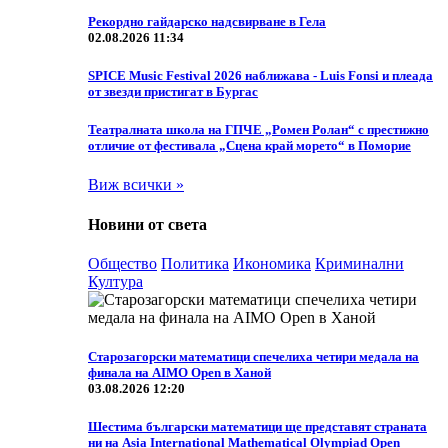
Рекордно гайдарско надсвирване в Гела
02.08.2026 11:34
SPICE Music Festival 2026 наближава - Luis Fonsi и плеада
от звезди пристигат в Бургас
Театралната школа на ГПЧЕ „Ромен Ролан“ с престижно
отличие от фестивала „Сцена край морето“ в Поморие
Виж всички »
Новини от света
Общество
Политика
Икономика
Криминални
Култура
Старозагорски математици спечелиха четири медала на
финала на AIMO Open в Ханой
03.08.2026 12:20
Шестима български математици ще представят страната
ни на Asia International Mathematical Olympiad Open