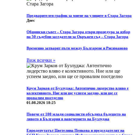
Предварителен график за миене на улиците в Стара Загора
Днес
Общински съвет – Стара Загора откри процедура за избор
на 50 съдебни заседатели за Окръжен съд – Стара Загора
Временно затварят пътя между Българене и Рисиманово
Виж всички »
Крум Зарков от Бузлуджа: Автентично лидерство вляво е
колективното. Ние или ще успеем заедно, или ще се
провалим поотделно
01.08.2026 18:25
Повече от 100 млади социалисти обсъдиха бъдещето на
лявото в България в навечерието на Бузлуджа
Eвродепутатът Цветелина Пенкова и председателят на