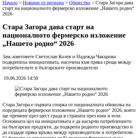
Начало
>
Новини от региона
>
Общество
>
Стара Загора дава
старт на националното фермерско изложение „Нашето родно“
2026
Стара Загора дава старт на
националното фермерско изложение
„Нашето родно“ 2026
Зам.-кметовете Светослав Колев и Надежда Чакърова
подкрепиха инициативата, насочена към пряка среща между
потребителите и българските производители
19.06.2026 14:50
Стара Загора е първата спирка от националната обиколка на
поредицата фермерски изложения „Нашето родно“ 2026, която
ще премине през шест града в страната през юни и юли.
Основната цел на инициативата е да насърчи потреблението
на български продукти, да подкрепи родното производство и
да създаде пряка връзка между производители и потребители.
Събитието се организира от Българския фермерски съюз