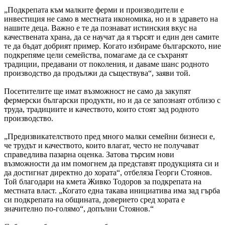
„Подкрепата към малките ферми и производители е
инвестиция не само в местната икономика, но и в здравето на
нашите деца. Важно е те да познават истинския вкус на
качествената храна, да се научат да я търсят и един ден самите
те да бъдат добрият пример. Когато избираме българското, ние
подкрепяме цели семейства, помагаме да се съхранят
традиции, предавани от поколения, и даваме шанс родното
производство да продължи да съществува“, заяви той.
Посетителите ще имат възможност не само да закупят
фермерски български продукти, но и да се запознаят отблизо с
труда, традициите и качеството, които стоят зад родното
производство.
„Предизвикателството пред много малки семейни бизнеси е,
че трудът и качеството, които влагат, често не получават
справедлива пазарна оценка. Затова търсим нови
възможности да им помогнем да представят продукцията си и
да достигнат директно до хората“, отбеляза Георги Стоянов.
Той благодари на кмета Живко Тодоров за подкрепата на
местната власт. „Когато една такава инициатива има зад гърба
си подкрепата на общината, доверието сред хората е
значително по-голямо“, допълни Стоянов.“