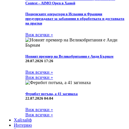
Contest – AIMO Open в Ханой
Пощенските оператори в Испания и Франция
предупреждават за забавяния в обработката и доставката
на пратки
Виж всички »
Новият премиер на Великобритания е Анди Бърнам
20.07.2026 17:26
Виж всички »
Виж всички »
Ферибот потъна, а 41 загинаха
22.07.2026 04:04
Виж всички »
Виж всички »
Хайлайф
Интервю