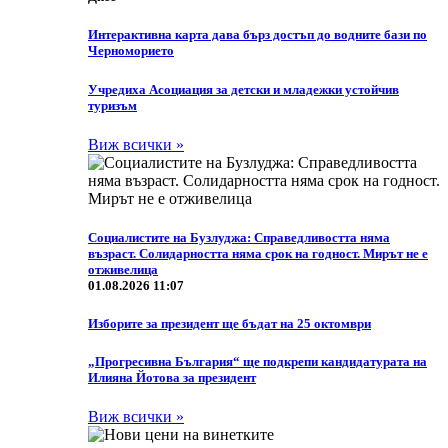
Интерактивна карта дава бърз достъп до водните бази по
Черноморието
Учредиха Асоциация за детски и младежки устойчив
туризъм
Виж всички »
Социалистите на Бузлуджа: Справедливостта няма
възраст. Солидарността няма срок на годност. Мирът не е
отживелица
01.08.2026 11:07
Изборите за президент ще бъдат на 25 октомври
„Прогресивна България“ ще подкрепи кандидатурата на
Илияна Йотова за президент
Виж всички »