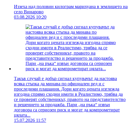
Иззеха над половин килограм марихуана в землището на
село Винарово
03.08.2026 10:20
Такъв случай е добър сигнал купувачът да настоява
всяка стъпка да минава по официален ред и с
проследими плащания. Дори когато цената изглежда
изгодна спрямо сходни имоти в Реалистимо, трябва да
се проверят собственикът, правото на представителство
и решението за продажба. Пари „на ръка“ извън
договора са сериозен риск и могат да компрометират
цялата...
15.07.2026 11:57