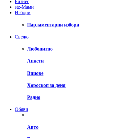
Бизнес
stz-Мами
Избори
Парламентарни избори
Свежо
Любопитно
Анкети
Вицове
Хороскоп за деня
Радио
Обяви
Авто