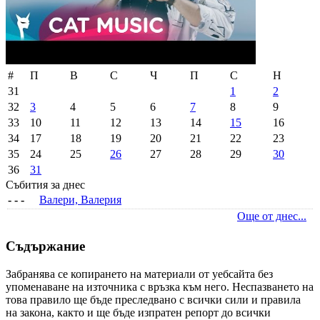
#
П
В
С
Ч
П
С
Н
31
1
2
32
3
4
5
6
7
8
9
33
10
11
12
13
14
15
16
34
17
18
19
20
21
22
23
35
24
25
26
27
28
29
30
36
31
Събития за днес
- - -
Валери, Валерия
Още от днес...
Съдържание
Забранява се копирането на материали от уебсайта без
упоменаване на източника с връзка към него. Неспазването на
това правило ще бъде преследвано с всички сили и правила
на закона, както и ще бъде изпратен репорт до всички