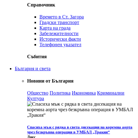
Справочник
Времето в Ст. Загора
Градски транспорт
Карта на града
Забележителности
Исторически факти
Телефонен указател
Събития
България и света
Новини от България
Общество
Политика
Икономика
Криминални
Култура
Спасиха мъж с рядка в света дисекация на коремна аорта
чрез безкръвна операция в УМБАЛ „Тракия“
Днес