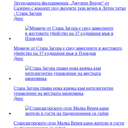
Легендарната филхармония „Джузепе Верди“ от
Салерно с концерт под звездите тази вечер в Летен татър
- Стара Загора
Днес
Момиче от Стара Загора е сред замесените в жестокото
убийство на 37-годишния мъж в Пловдив
Днес
Стара Загора прави нова крачка към интелигентно
управление на местната икономика
Днес
Старозагорското село Малка Верея кани жители и гости