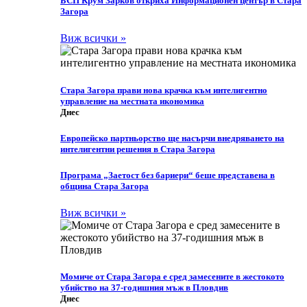
БСП Крум Зарков откриха Информационен център в Стара
Загора
Виж всички »
Стара Загора прави нова крачка към интелигентно
управление на местната икономика
Днес
Европейско партньорство ще насърчи внедряването на
интелигентни решения в Стара Загора
Програма „Заетост без бариери“ беше представена в
община Стара Загора
Виж всички »
Момиче от Стара Загора е сред замесените в жестокото
убийство на 37-годишния мъж в Пловдив
Днес