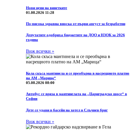
Нови цени на винетките
01.08.2026 11:28
По-висока здравна вноска от първи август за безработни
Депутатите одобриха бюджетите на ДОО и НЗОК за 2026
година
Виж всички »
Кола скъса мантинела и се преобърна в насрещното платно
на АМ „Марица“
05.08.2026 08:00
Автобус се вряза в мантинелата на „Цариградско шосе“ в
София
Дете се удави в басейн на хотел в Слъчнев бряг
Виж всички »