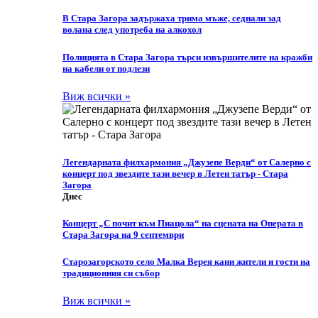
В Стара Загора задържаха трима мъже, седнали зад
волана след употреба на алкохол
Полицията в Стара Загора търси извършителите на кражби
на кабели от подлези
Виж всички »
Легендарната филхармония „Джузепе Верди“ от Салерно с
концерт под звездите тази вечер в Летен татър - Стара
Загора
Днес
Концерт „С почит към Пиацола“ на сцената на Операта в
Стара Загора на 9 септември
Старозагорското село Малка Верея кани жители и гости на
традиционния си събор
Виж всички »