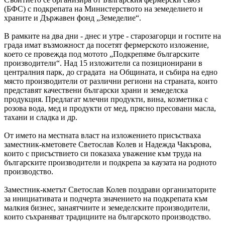
(БФС) с подкрепата на Министерството на земеделието и
храните и Държавен фонд „Земеделие“.
В рамките на два дни - днес и утре - старозагорци и гостите на
града имат възможност да посетят фермерското изложение,
което се провежда под мотото „Подкрепяме българските
производители“. Над 15 изложители са позиционирани в
централния парк, до сградата на Общината,
и събира на едно
място производители от различни региони на страната, които
представят качествени български храни и земеделска
продукция.
Предлагат млечни продукти, вина, козметика с
розова вода, мед и продукти от мед, прясно пресовани масла,
тахани и сладка и др.
От името на местната власт на изложението присъстваха
заместник-кметовете Светослав Колев и Надежда Чакърова,
които с присъствието си показаха уважение към труда на
българските производители и подкрепа за каузата на родното
производство.
Заместник-кметът Светослав Колев поздрави организаторите
за инициативата и подчерта значението на подкрепата към
малкия бизнес, занаятчиите и земеделските производители,
които съхраняват традициите на българското производство.