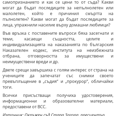
самопризнанието и как се цени то от съда? Какви
могат да бъдат последиците за непълнолетен или
малолетен, който е причинил смъртта на
пълнолетен? Какви могат да бъдат последиците за
лица, упражнили насилие върху домашни любимци?
Във връзка с поставените въпроси бяха засегнати и
теми, касаещи същността, целите и
индивидуализацията на наказанията по българския
Наказателен кодекс, института на неизбежната
отбрана, отговорността за имуществени и
неимуществени вреди и др.
Двете срещи завършиха с голям интерес от страна на
учениците да запечатат със снимки своето
превъплъщение в „съдия“ и „прокурор“, обличайки
тоги.
Всички присъстващи получиха удостоверения,
информационни и образователни материали,
предоставени от ВСС.
Източник: Окръжен съд Стара Загора, пресцентър