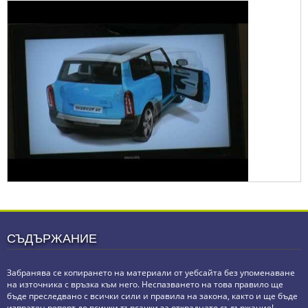
СЪДЪРЖАНИЕ
Забранява се копирането на материали от уебсайта без упоменаване
на източника с връзка към него. Неспазването на това правило ще
бъде преследвано с всички сили и правила на закона, както и ще бъде
изпратен репорт до всички търсачки за откраднато съдържание!