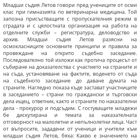
Младши съдия Летов говори пред учениците от осми
клас при гимназията по ветеринарна медицина. Той
запозна присъстващите с пропускателния режим в
сградата и с цялостната организация на работа на
отделните служби – регистратура, деловодство и
архив. Младши съдия Летов разясни на
осмокласниците основните принципи и правила за
провеждане на открито съдебно заседание.
Последователно той изложи как протича процесът от
събиране на доказателства с участието на страните и
на съда, установяване на фактите, воденето от съда
на съдебното заседание до даване думата на
страните. Нагледно показа къде застават участниците
в заседанието – страни по граждански и търговски
дела ищец, ответник, както и страните по наказателни
дела - прокурор и подсъдим. С гостуващите младежи
бе дискутирана и темата за наказателната
отговорност на малолетни и непълнолетни лица. Част
от въпросите, зададени от ученици и учители към
младши съдия Летов, бяха: Какво е значението на