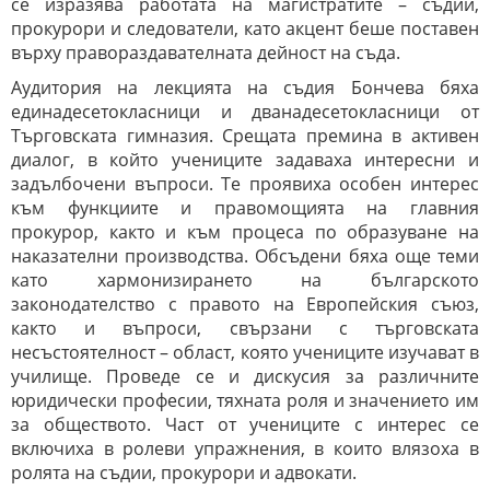
се изразява работата на магистратите – съдии,
прокурори и следователи, като акцент беше поставен
върху правораздавателната дейност на съда.
Аудитория на лекцията на съдия Бончева бяха
единадесетокласници и дванадесетокласници от
Търговската гимназия. Срещата премина в активен
диалог, в който учениците задаваха интересни и
задълбочени въпроси. Те проявиха особен интерес
към функциите и правомощията на главния
прокурор, както и към процеса по образуване на
наказателни производства. Обсъдени бяха още теми
като хармонизирането на българското
законодателство с правото на Европейския съюз,
както и въпроси, свързани с търговската
несъстоятелност – област, която учениците изучават в
училище. Проведе се и дискусия за различните
юридически професии, тяхната роля и значението им
за обществото. Част от учениците с интерес се
включиха в ролеви упражнения, в които влязоха в
ролята на съдии, прокурори и адвокати.