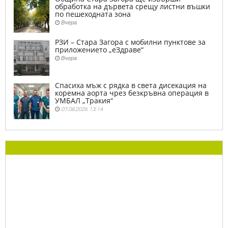
обработка на дървета срещу листни въшки
по пешеходната зона
Вчера
РЗИ – Стара Загора с мобилни пунктове за
приложението „еЗдраве“
Вчера
Спасиха мъж с рядка в света дисекация на
коремна аорта чрез безкръвна операция в
УМБАЛ „Тракия“
07.08.2026 13:14