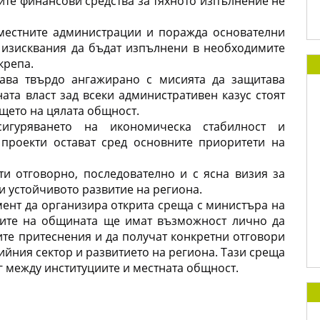
е финансови средства за тяхното изпълнение не 
местните администрации и поражда основателни 
изисквания да бъдат изпълнени в необходимите 
крепа.
ава твърдо ангажирано с мисията да защитава 
ата власт зад всеки административен казус стоят 
щето на цялата общност.
игуряването на икономическа стабилност и 
проекти остават сред основните приоритети на 
 отговорно, последователно и с ясна визия за 
и устойчивото развитие на региона.
ент да организира открита среща с министъра на 
лите на общината ще имат възможност лично да 
ите притеснения и да получат конкретни отговори 
ийния сектор и развитието на региона. Тази среща 
г между институциите и местната общност.