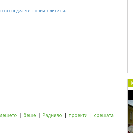
о го споделете с приятелите си.
дещето
|
беше
|
Раднево
|
проекти
|
срещата
|