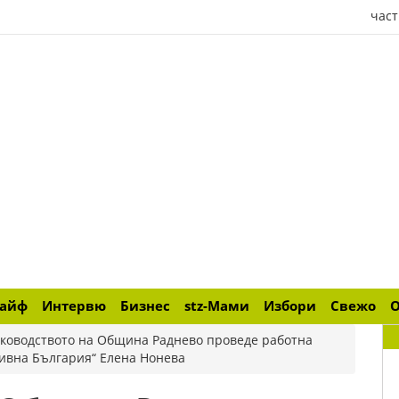
част
лайф
Интервю
Бизнес
stz-Мами
Избори
Свежо
ководството на Община Раднево проведе работна
ивна България“ Елена Нонева