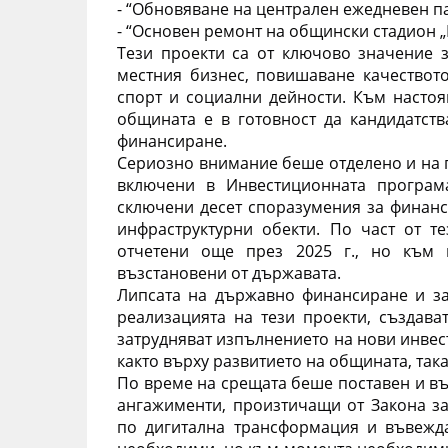
- “Обновяване на централен ежедневен па
- “Основен ремонт на общински стадион „
Тези проекти са от ключово значение з
местния бизнес, повишаване качествот
спорт и социални дейности. Към настоя
общината е в готовност да кандидатств
финансиране.
Сериозно внимание беше отделено и на п
включени в Инвестиционната програм
сключени десет споразумения за финанс
инфраструктурни обекти. По част от те
отчетени още през 2025 г., но към 
възстановени от държавата.
Липсата на държавно финансиране и за
реализацията на тези проекти, създав
затрудняват изпълнението на нови инвес
както върху развитието на общината, так
По време на срещата беше поставен и въ
ангажименти, произтичащи от Закона за 
по дигитална трансформация и въвежда