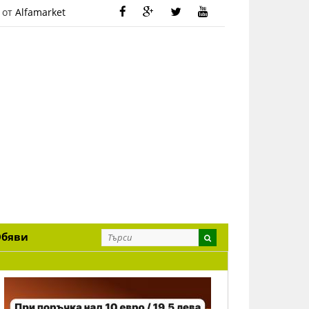
 от
Alfamarket
Обяви