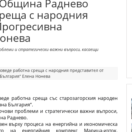
 Община Раднево
среща с народния
Прогресивна
Нонева
облеми и стратегически важни въпроси, касаещи
еде работна среща със старозагорския народен 
вна България“.
чови проблеми и стратегически важни въпроси, 
на Раднево.
вен върху процеса на енергийна и икономическа 
о на енергийния комплекс Марица-изток. 