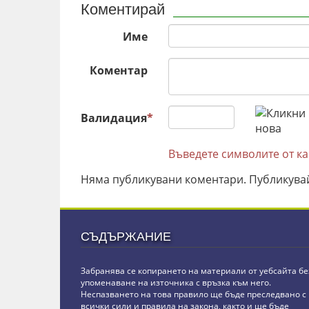
Коментирай
Име
Коментар
Валидация
*
Въведете символите от к
Няма публикувани коментари. Публикува
СЪДЪРЖАНИЕ
Забранява се копирането на материали от уебсайта бе
упоменаване на източника с връзка към него.
Неспазването на това правило ще бъде преследвано с
всички сили и правила на закона, както и ще бъде