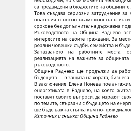
необходими, но към момента необходимит
са предвидени в бюджетите на общините.
Това създава сериозни затруднения за 
опасения относно възможността всички 
срокове без допълнителна държавна под
Ръководството на Община Раднево ост
интересите на своите граждани. За местн
реални човешки съдби, семейства и бъде
Запазването на работните места, ос
реализацията на важните за общината 
ръководството.
Община Раднево ще продължи да работи
бъдещето — в защита на хората, бизнеса 
В заключение, Елена Нонева пое ангажим
енергетиката в Раднево, на която жите
поставят своите въпроси, да изразят сво
по темите, свързани с бъдещето на енерг
ще бъде важна стъпка към по-пряк диало
Източник и снимка: Община Раднево