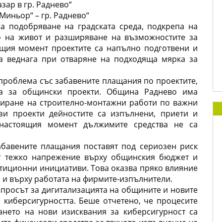
зар в гр. Раднево“
Миньор“ – гр. Раднево“
а подобряване на градската среда, подкрепа на 
о на живот и разширяване на възможностите за 
щия момент проектите са напълно подготвени и 
а веднага при отваряне на подходяща мярка за 
роблема със забавените плащания по проектите, 
а за общински проекти. Община Раднево има 
иране на строително-монтажни работи по важни 
зи проекти дейностите са изпълнени, приети и 
настоящия момент дължимите средства не са 
бавените плащания поставят под сериозен риск 
ат тежко напрежение върху общинския бюджет и 
тиционни инициативи. Това оказва пряко влияние 
а и върху работата на фирмите-изпълнители.
просът за дигитализацията на общините и новите 
киберсигурността. Беше отчетено, че процесите 
нето на нови изисквания за киберсигурност са 