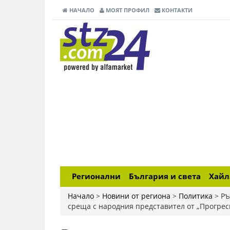
НАЧАЛО
МОЯТ ПРОФИЛ
КОНТАКТИ
Регионални
България и света
Хай
Начало
>
Новини от региона
>
Политика
>
Ръ
среща с народния представител от „Прогрес