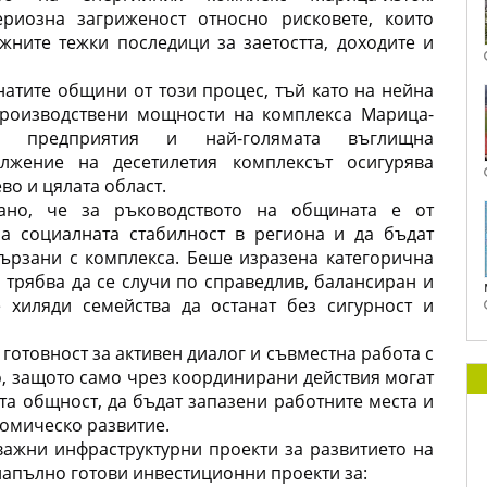
риозна загриженост относно рисковете, които 
ните тежки последици за заетостта, доходите и 
атите общини от този процес, тъй като на нейна 
производствени мощности на комплекса Марица-
те предприятия и най-голямата въглищна 
лжение на десетилетия комплексът осигурява 
во и цялата област.
но, че за ръководството на общината е от 
а социалната стабилност в региона и да бъдат 
ързани с комплекса. Беше изразена категорична 
трябва да се случи по справедлив, балансиран и 
хиляди семейства да останат без сигурност и 
отовност за активен диалог и съвместна работа с 
, защото само чрез координирани действия могат 
та общност, да бъдат запазени работните места и 
номическо развитие.
ажни инфраструктурни проекти за развитието на 
апълно готови инвестиционни проекти за: