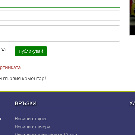
артинката
й първия коментар!
ВРЪЗКИ
Х
з
Новини от днес
Новини от вчера
Новини от последните 10 дни