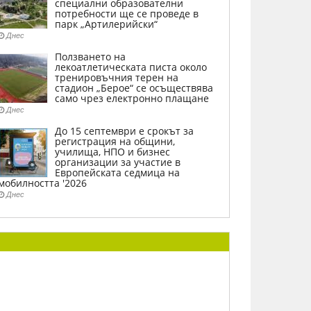
специални образователни
потребности ще се проведе в
парк „Артилерийски“
Днес
Ползването на
лекоатлетическата писта около
тренировъчния терен на
стадион „Берое“ се осъществява
само чрез електронно плащане
Днес
До 15 септември е срокът за
регистрация на общини,
училища, НПО и бизнес
организации за участие в
Европейската седмица на
мобилността '2026
Днес