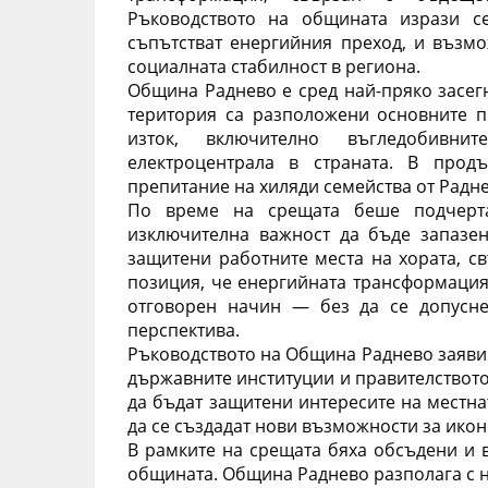
Ръководството на общината изрази се
съпътстват енергийния преход, и възмож
социалната стабилност в региона.
Община Раднево е сред най-пряко засегн
територия са разположени основните 
изток, включително въгледобивни
електроцентрала в страната. В продъ
препитание на хиляди семейства от Радне
По време на срещата беше подчерта
изключителна важност да бъде запазен
защитени работните места на хората, св
позиция, че енергийната трансформация 
отговорен начин — без да се допусне 
перспектива.
Ръководството на Община Раднево заяви г
държавните институции и правителството
да бъдат защитени интересите на местна
да се създадат нови възможности за ико
В рамките на срещата бяха обсъдени и в
общината. Община Раднево разполага с н