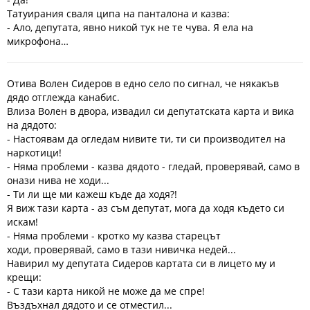
Татуирания сваля ципа на панталона и казва:
- Ало, депутата, явно никой тук не те чува. Я ела на
микрофона…
Отива Волен Сидеров в едно село по сигнал, че някакъв
дядо отглежда канабис.
Влиза Волен в двора, извадил си депутатската карта и вика
на дядото:
- Настоявам да
огледам нивите ти, ти си производител на
наркотици!
- Няма проблеми - казва дядото - гледай, проверявай, само в
онази нива не ходи...
- Ти ли ще ми кажеш къде да ходя?!
Я виж тази карта - аз съм депутат, мога да ходя където си
искам!
- Няма проблеми - кротко му казва старецът
ходи, проверявай, само в тази нивичка недей...
Навирил му депутата Сидеров картата си в лицето му и
крещи:
- С тази карта никой не може да ме спре!
Въздъхнал дядото и се отместил...