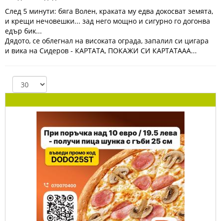
След 5 минути: бяга Волен, краката му едва докосват земята,
и крещи нечовешки... зад него мощно и сигурно го догонва
едър бик...
Дядото, се облегнал на високата ограда, запалил си цигара
и вика на Сидеров - КАРТАТА, ПОКАЖИ СИ КАРТАТААА...