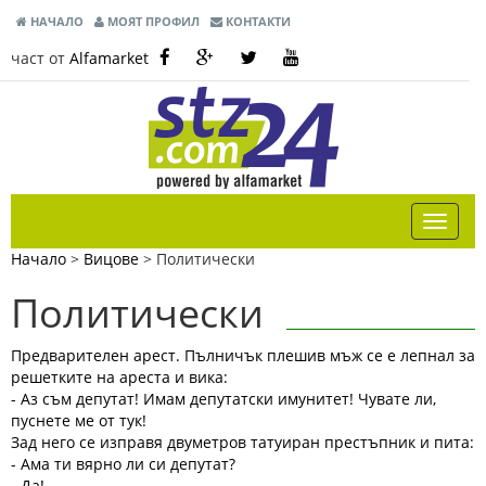
НАЧАЛО
МОЯТ ПРОФИЛ
КОНТАКТИ
част от
Alfamarket
Начало
>
Вицове
>
Политически
Политически
Предварителен арест. Пълничък плешив мъж се е лепнал за
решетките на ареста и вика:
- Аз съм депутат! Имам депутатски имунитет! Чувате ли,
пуснете ме от тук!
Зад него се изправя двуметров татуиран престъпник и пита:
- Ама ти вярно ли си депутат?
- Да!