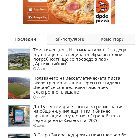
Последни
Най-популярни
Коментари
Тематичен ден „И аз имам талант!“ за деца
и ученици със специални образователни
потребности ще се проведе в парк
„Артилерийски“
Днес
Ползването на лекоатлетическата писта
около тренировъчния терен на стадион
„Берое“ се осъществява само чрез
електронно плащане
Днес
До 15 септември е срокът за регистрация
на общини, училища, НПО и бизнес
организации за участие в Европейската
седмица на мобилността '2026
Днес
В Стара Загора задържаха пиян шофьор без