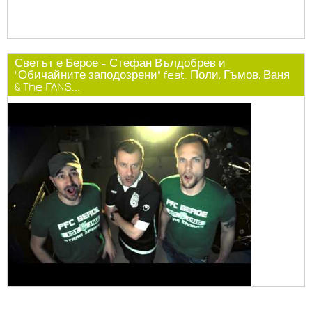
Светът е Берое - Стефан Вълдобрев и
"Обичайните заподозрени" feat. Поли, Гъмов, Ваня
& The FANS...