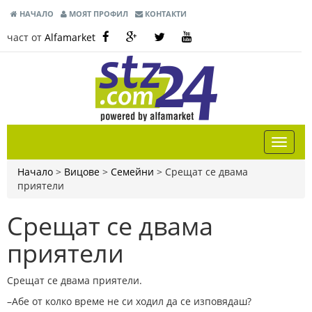
НАЧАЛО
МОЯТ ПРОФИЛ
КОНТАКТИ
част от
Alfamarket
Начало
>
Вицове
>
Семейни
>
Срещат се двама
приятели
Срещат се двама
приятели
Срещат се двама приятели.
–Абе от колко време не си ходил да се изповядаш?