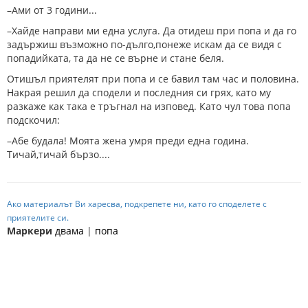
–Ами от 3 години...
–Хайде направи ми една услуга. Да отидеш при попа и да го
задържиш възможно по-дълго,понеже искам да се видя с
попадийката, та да не се върне и стане беля.
Отишъл приятелят при попа и се бавил там час и половина.
Накрая решил да сподели и последния си грях, като му
разкаже как така е тръгнал на изповед. Като чул това попа
подскочил:
–Абе будала! Моята жена умря преди една година.
Тичай,тичай бързо....
Ако материалът Ви харесва, подкрепете ни, като го споделете с
приятелите си.
Маркери
двама
|
попа