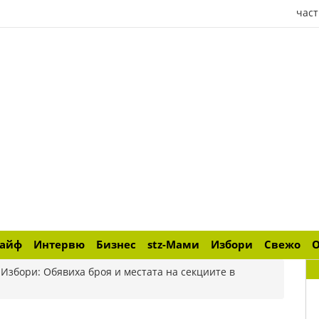
част
лайф
Интервю
Бизнес
stz-Мами
Избори
Свежо
>
Избори: Обявиха броя и местата на секциите в