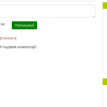
артинката
й първия коментар!