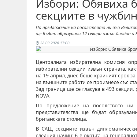
Избори: Обявиха б
секциите в чужби
По предложение на посолството ни във Велик
ще бъдат образувани 12 секции извън Лондон и
28.03.2026 17:00
Централната избирателна комисия оп
избирателни секции извън страната, как
на 19 април, днес беше крайният срок з
на външните работи се произнесе със ст
Зад граница ще се гласува в 493 секции
NOVA.
По предложение на посолството ни в
представителства ще бъдат образува
британската столица.
В САЩ секциите извън дипломатически
следния начин: 6 в окръга на генералнот