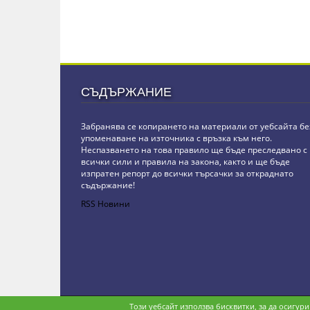
СЪДЪРЖАНИЕ
Забранява се копирането на материали от уебсайта бе
упоменаване на източника с връзка към него.
Неспазването на това правило ще бъде преследвано с
всички сили и правила на закона, както и ще бъде
изпратен репорт до всички търсачки за откраднато
съдържание!
RSS Новини
Copyright © stz24.com. Developed by
BPage CMS
.
Този уебсайт използва бисквитки, за да осигур