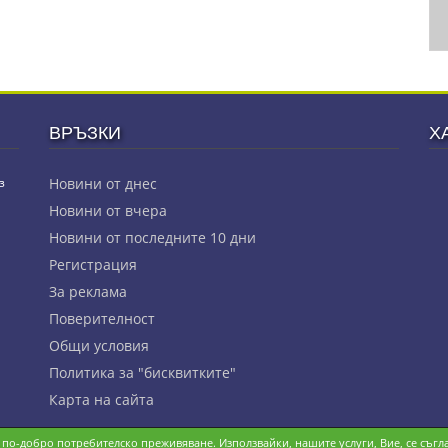
ВРЪЗКИ
Х
з
Новини от днес
Новини от вчера
Новини от последните 10 дни
Регистрация
За реклама
Πoвepитeлнocт
Общи условия
Политика за "бисквитките"
Карта на сайта
и по-добро потребителско преживяване. Използвайки, нашите услуги, Вие, се съгла