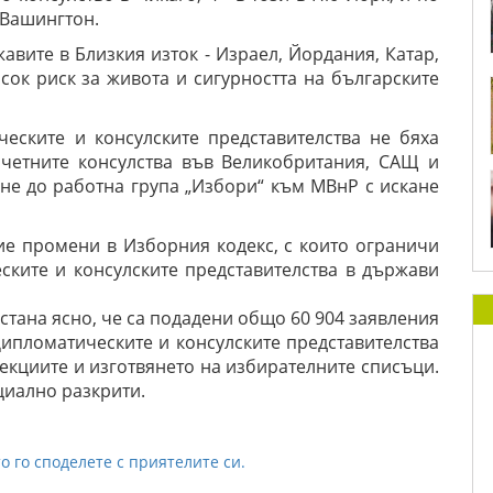
 Вашингтон.
авите в Близкия изток - Израел, Йордания, Катар,
исок риск за живота и сигурността на българските
еските и консулските представителства не бяха
четните консулства във Великобритания, САЩ и
не до работна група „Избори“ към МВнР с искане
ие промени в Изборния кодекс, с които ограничи
ските и консулските представителства в държави
стана ясно, че са подадени общо 60 904 заявления
Дипломатическите и консулските представителства
секциите и изготвянето на избирателните списъци.
циално разкрити.
о го споделете с приятелите си.