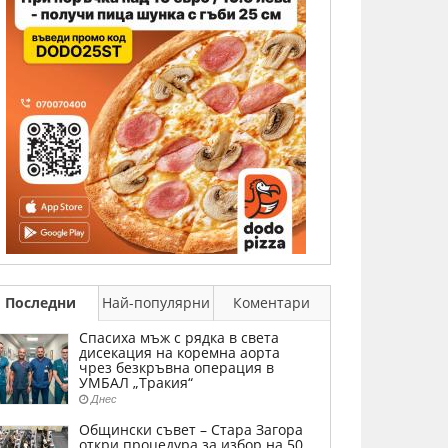
Последни
Най-популярни
Коментари
Спасиха мъж с рядка в света
дисекация на коремна аорта
чрез безкръвна операция в
УМБАЛ „Тракия“
Днес
Общински съвет – Стара Загора
откри процедура за избор на 50