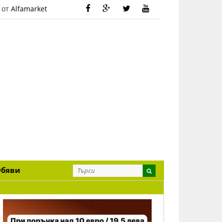
 от
Alfamarket
Обяви