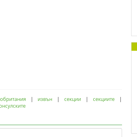
кобритания
|
извън
|
секции
|
секциите
|
онсулските