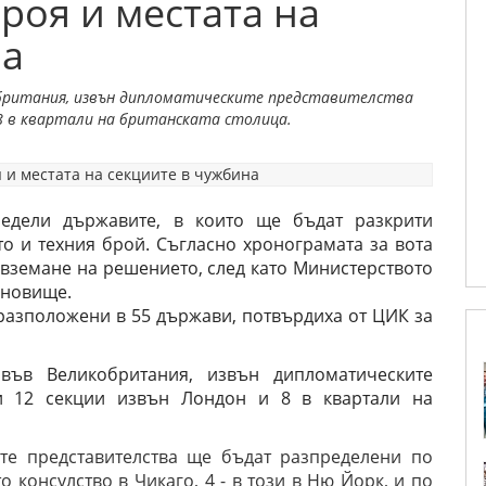
роя и местата на
на
обритания, извън дипломатическите представителства
 8 в квартали на британската столица.
редели държавите, в които ще бъдат разкрити
то и техния брой. Съгласно хронограмата за вота
а вземане на решението, след като Министерството
ановище.
, разположени в 55 държави, потвърдиха от ЦИК за
ъв Великобритания, извън дипломатическите
ни 12 секции извън Лондон и 8 в квартали на
те представителства ще бъдат разпределени по
о консулство в Чикаго, 4 - в този в Ню Йорк, и по