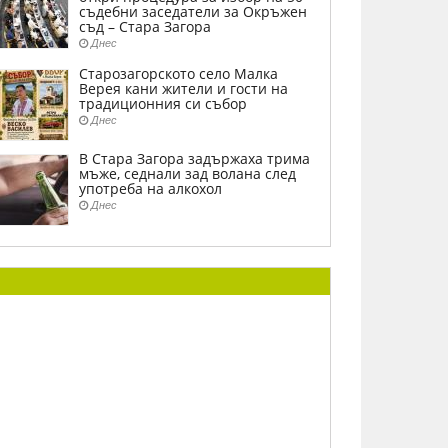
съдебни заседатели за Окръжен
съд – Стара Загора
Днес
Старозагорското село Малка
Верея кани жители и гости на
традиционния си събор
Днес
В Стара Загора задържаха трима
мъже, седнали зад волана след
употреба на алкохол
Днес