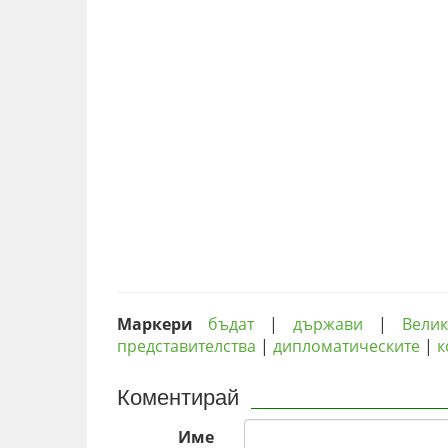
Маркери
бъдат
|
държави
|
Вели
представителства
|
дипломатическите
|
к
Коментирай
Име