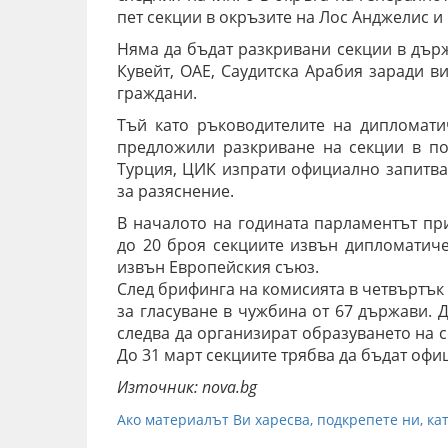
пет секции в окръзите на Лос Анджелис и
Няма да бъдат разкривани секции в държ
Кувейт, ОАЕ, Саудитска Арабия заради в
граждани.
Тъй като ръководителите на дипломатич
предложили разкриване на секции в по
Турция, ЦИК изпрати официално запитва
за разяснение.
В началото на годината парламентът пр
до 20 броя секциите извън дипломатиче
извън Европейския съюз.
След брифинга на комисията в четвъртък 
за гласуване в чужбина от 67 държави. 
следва да организират образуването на 
До 31 март секциите трябва да бъдат офи
Източник: nova.bg
Ако материалът Ви харесва, подкрепете ни, кат