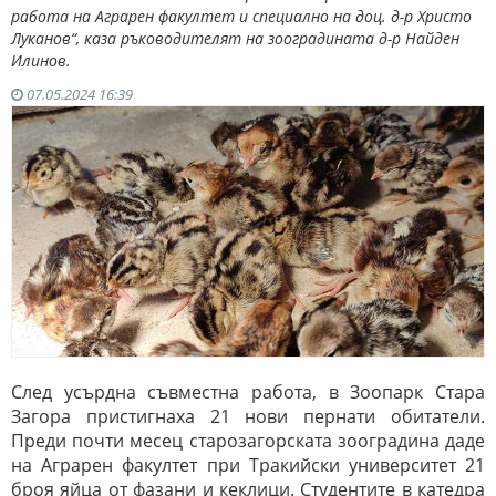
работа на Аграрен факултет и специално на доц. д-р Христо
Луканов“, каза ръководителят на зооградината д-р Найден
Илинов.
07.05.2024 16:39
След усърдна съвместна работа, в Зоопарк Стара
Загора пристигнаха 21 нови пернати обитатели.
Преди почти месец старозагорската зооградина даде
на Аграрен факултет при Тракийски университет 21
броя яйца от фазани и кеклици. Студентите в катедра