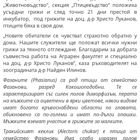
„Животновъдство“, секция „Птицевъдство“ положиха
усърдни грижи и след точно 21 дни престой в
инкубатор, под грижите на доц. д-р Христо Луканов,
птиците бяха в своя дом.
„Новите обитатели се чувстват страхотно обратно у
дома. Нашите служители ще положат всички нужни
грижи за тяхното отглеждане. Благодарим за добрата
съвместна работа на Аграрен факултет и специално
на доц. д-р Христо Луканов“, каза ръководителят на
зооградината д-р Найден Илинов.
Фазаните (Phasianus) са род птици от семейство
Фазанови, разред Кокошоподобни. Те се
характеризират със силен полов диморфизъм, перата
на мъжките са оцветени в ярки цветове, някои видове
имат богато кръвоснабдени области по главата,
обикновено са по-големи и имат по-дълги опашки.
Мъжките вземат участие в грижите за малките.
Тракийският кеклик (Alectoris chukar) е птица от
семейство Фазанови. Има слабо изразен полов