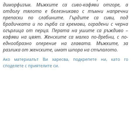
диморфизъм. Мъжките са сиво-кафяви отгоре, а
отдолу тялото е белезникаво с тъмни напречни
препаски по слабините. Гърдите са сиви, под
брадичката и по гърба са кремави, оградени с черна
огърлица от перца. Перата на ушите са ръждиво –
кафяви на цвят. Женските са малко по-дребни, с по-
еднообразно оперение на главата. Мъжките, за
разлика от женските, имат шпора на стъпалото.
Ако материалът Ви харесва, подкрепете ни, като го
споделете с приятелите си.