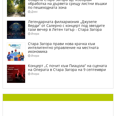
обработка на дървета срещу листни въшки
по пешеходната зона
Днес
Легендарната филхармония „Джузепе
Верди“ от Салерно с концерт под звездите
тази вечер в Летен татър - Стара Загора
Вчера
Стара Загора прави нова крачка към
интелигентно управление на местната
икономика
Вчера
Концерт „С почит към Пиацола“ на сцената
на Операта в Стара Загора на 9 септември
Вчера