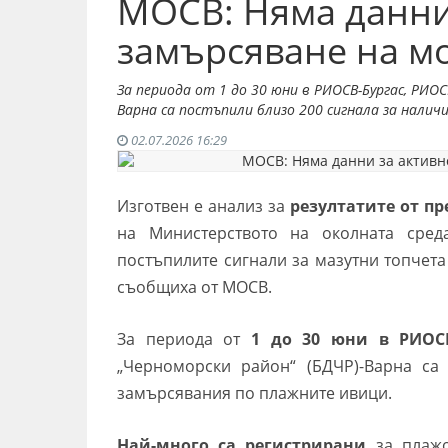
МОСВ: Няма данни
замърсяване на м
За периода от 1 до 30 юни в РИОСВ-Бургас, РИОС
Варна са постъпили близо 200 сигнала за налич
02.07.2026 16:29
Изготвен е анализ за
резултатите от п
на Министерството на околната сред
постъпилите сигнали за мазутни топчет
съобщиха от МОСВ.
За периода от
1 до 30 юни в РИОСВ
„Черноморски район“ (БДЧР)-Варна са
замърсявания по плажните ивици.
Най-много са регистрирани
за плаж