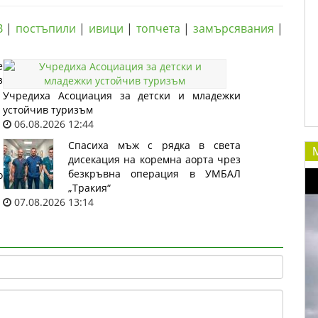
В
|
постъпили
|
ивици
|
топчета
|
замърсявания
|
е
з
Учредиха Асоциация за детски и младежки
устойчив туризъм
06.08.2026 12:44
Спасиха мъж с рядка в света
дисекация на коремна аорта чрез
безкръвна операция в УМБАЛ
о
„Тракия“
07.08.2026 13:14