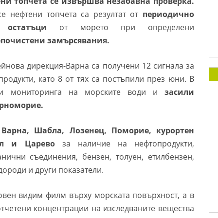
ни топчета се извършва незабавна проверка.
се нефтени топчета са резултат от
периодично
 остатъци
от морето при определени
почистени замърсявания.
сейнова дирекция-Варна са получени 12 сигнала за
одукти, като 8 от тях са постъпили през юни. В
ри мониторинга на морските води и
засили
ерноморие.
й
Варна, Шабла, Лозенец, Поморие, курортен
пол и Царево
за наличие на нефтопродукти,
нични съединения, бензен, толуен, етилбензен,
ороди и други показатели.
овен видим филм върху морската повърхност, а в
отчетени концентрации на изследваните вещества