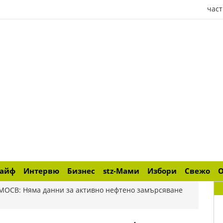
част
лайф
Интервю
Бизнес
stz-Мами
Избори
Свежо
МОСВ: Няма данни за активно нефтено замърсяване