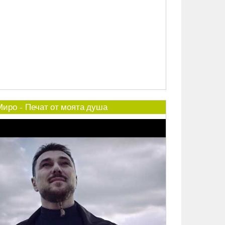
Миро - Печат от моята душа