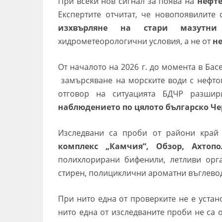
При всеки нов сигнал за поява на
нефте
Експертите отчитат, че новопоявилите 
изхвърляне на стари мазутни
хидрометеорологични условия, а не от
не
От началото на 2026 г. до момента в Ба
замърсяване на морските води с нефтопр
отговор на ситуацията БДЧР разши
наблюдението по цялото българско Ч
Изследвани са проби от райони кра
комплекс „Камчия“, Обзор, Ахто
полихлорирани бифенили, летливи орга
стирен, полициклични ароматни въглевод
При нито една от проверките не е устан
нито една от изследваните проби не са 