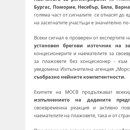
Бургас, Поморие, Несебър, Бяла, Варн
голяма част от сигналите се отнасят до 
на засегнатите участъци е значително по
Всеки сигнал е проверен от експертите
установен брегови източник на за
концесионерите и наемателите за своев
за плажовете без концесионер - към
уведомена Изпълнителна агенция „Морс
съобразно нейните компетентности.
Екипите на МОСВ продължават всек
изпълнението на дадените предп
своевременна реакция и активно пов
наемателите на плажовете, така и от стран