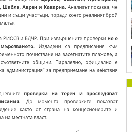
а, Шабла, Аврен и Каварна.
Анализът показва, че
едни и същи участъци, поради което реалният брой
-малък.
 на РИОСВ и БДЧР. При извършените проверки
не е
мърсяването.
Издадени са предписания към
ременното почистване на засегнатите плажове, а
 съответните общини. Паралелно, официално е
ка администрация“ за предприемане на действия
идневните
проверки на терен и проследяват
исания
. До момента проверките показват
едение както от страна на концесионерите и
а на местната власт.