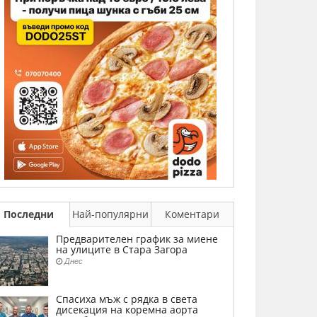
Последни
Най-популярни
Коментари
Предварителен график за миене
на улиците в Стара Загора
Днес
Спасиха мъж с рядка в света
дисекация на коремна аорта