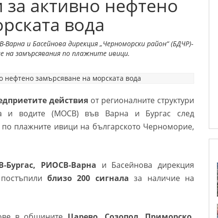
 за активно нефтено
орската вода
В-Варна и Басейнова дирекция „Черноморски район“ (БДЧР)-
ие на замърсявания по плажните ивици.
редприетите действия
от регионалните структури
а и водите (МОСВ) във Варна и Бургас след
а по плажните ивици на българското Черноморие,
-Бургас, РИОСВ-Варна
и Басейнова дирекция
 постъпили
близо 200 сигнала
за наличие на
ове в общините
Царево, Созопол, Приморско,