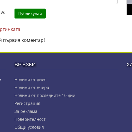
артинката
й първия коментар!
ВРЪЗКИ
Х
з
Новини от днес
Новини от вчера
Новини от последните 10 дни
Регистрация
За реклама
Πoвepитeлнocт
Общи условия