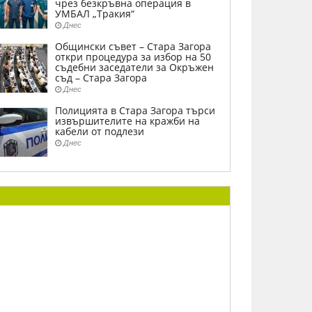
чрез безкръвна операция в
УМБАЛ „Тракия“
Днес
Общински съвет – Стара Загора
откри процедура за избор на 50
съдебни заседатели за Окръжен
съд – Стара Загора
Днес
Полицията в Стара Загора търси
извършителите на кражби на
кабели от подлези
Днес