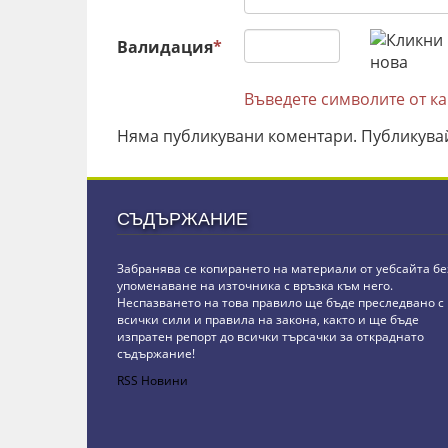
Валидация
*
Въведете символите от к
Няма публикувани коментари. Публикува
СЪДЪРЖАНИЕ
Забранява се копирането на материали от уебсайта бе
упоменаване на източника с връзка към него.
Неспазването на това правило ще бъде преследвано с
всички сили и правила на закона, както и ще бъде
изпратен репорт до всички търсачки за откраднато
съдържание!
RSS Новини