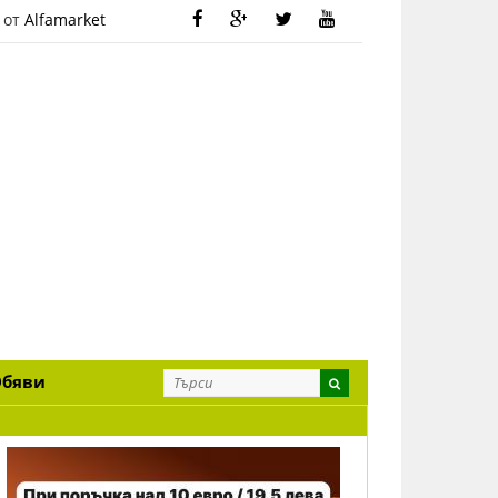
 от
Alfamarket
Обяви