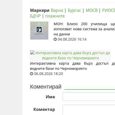
Маркери
Варна
|
Бургас
|
МОСВ
|
РИОС
БДЧР
|
плажните
МОН: Близо 200 училища щ
използват нова система за анали
на данни
04.08.2026 16:14
Интерактивна карта дава бърз достъп д
водните бази по Черноморието
06.08.2026 18:20
Коментирай
Име
Коментар