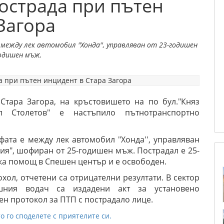
острада при пътен
Загора
ежду лек автомобил "Хонда'', управляван от 23-годишен
годишен мъж.
гр.Стара Загора, на кръстовишето на по бул."Княз
ал Столетов" е настъпило пътнотранспортно
ата е между лек автомобил "Хонда'', управляван
ия", шофиран от 25-годишен мъж. Пострадал е 25-
ка помощ в Спешен център и е освободен.
охол, отчетени са отрицателни резултати. В сектор
шния водач са издадени акт за установено
н протокол за ПТП с пострадало лице.
о го споделете с приятелите си.