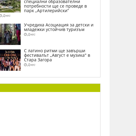
специални образователни
потребности ще се проведе в
парк „Артилерийски“
Днес
Учредиха Асоциация за детски и
младежки устойчив туризъм
Днес
С латино ритми ще завърши
фестивалът „Август е музика" в
Стара Загора
Днес