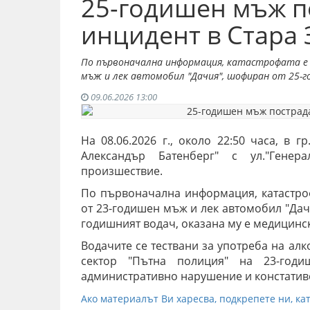
25-годишен мъж п
инцидент в Стара 
По първоначална информация, катастрофата е м
мъж и лек автомобил "Дачия", шофиран от 25-
09.06.2026 13:00
На 08.06.2026 г., около 22:50 часа, в 
Александър Батенберг" с ул."Генер
произшествие.
По първоначална информация, катастроф
от 23-годишен мъж и лек автомобил "Дач
годишният водач, оказана му е медицинс
Водачите се тествани за употреба на алк
сектор "Пътна полиция" на 23-годи
административно нарушение и констативе
Ако материалът Ви харесва, подкрепете ни, кат