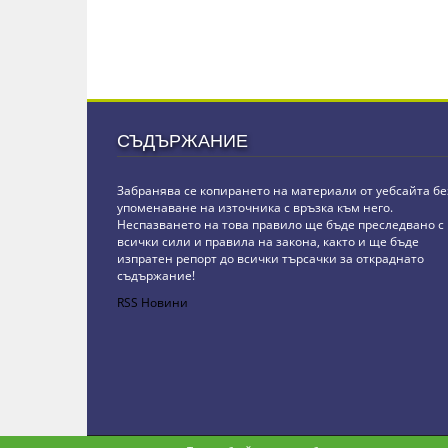
СЪДЪРЖАНИЕ
Забранява се копирането на материали от уебсайта бе
упоменаване на източника с връзка към него.
Неспазването на това правило ще бъде преследвано с
всички сили и правила на закона, както и ще бъде
изпратен репорт до всички търсачки за откраднато
съдържание!
RSS Новини
Copyright © stz24.com. Developed by
BPage CMS
.