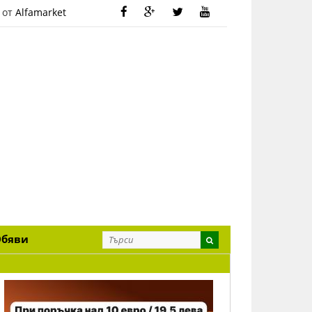
 от
Alfamarket
Обяви