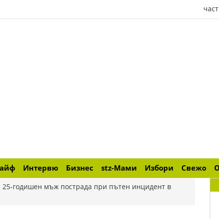
част
лайф
Интервю
Бизнес
stz-Мами
Избори
Свежо
>
25-годишен мъж пострада при пътен инцидент в