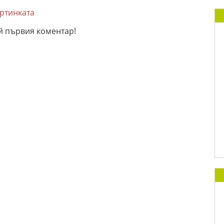
артинката
й първия коментар!