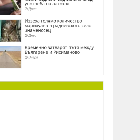
употреба на алкохол
Днес
Иззеха голямо количество
марихуана в радневското село
Знаменосец
Днес
Временно затварят пътя между
Българене и Рисиманово
Вчера