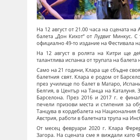
На 12 август от 21.00 часа на сцената н
балета „Дон Кихот“ от Лудвиг Минкус. С
официално 49-то издание на Фестивала на
На 12 август в ролята на Китри ще д
талантлива испанка от трупата на балета
Само на 21 години, Клара ще сбъдне своя
балетния свят. Клара е родом от Барсе
през училище по балет в Матаро, Испани
Белгия, в Център на Танца на Каталуня.
Барселона. През 2016 и 2017 г. е фина
печели призови места и стипения за об
Танцува в кордебалета на Националния ба
Австрия, работи в балетната трупа на Инс
От месец февруари 2020 г. Клара Фере
Загора. На сцената сме я виждали като 