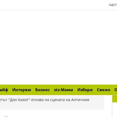
част
лайф
Интервю
Бизнес
stz-Мами
Избори
Свежо
етът "Дон Кихот" отново на сцената на Античния