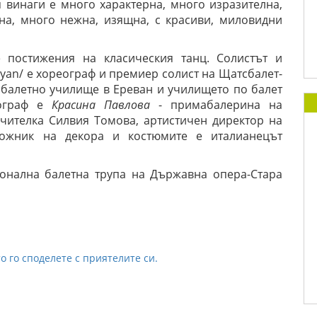
я винаги е много характерна, много изразителна,
на, много нежна, изящна, с красиви, миловидни
е постижения на класическия танц. Солистът и
yan/ е хореограф и премиер солист на Щатсбалет-
балетно училище в Ереван и училището по балет
еограф е
Красина Павлова
- примабалерина на
учителка Силвия Томова, артистичен директор на
удожник на декора и костюмите е италианецът
ионална балетна трупа на Държавна опера-Стара
о го споделете с приятелите си.