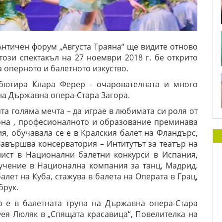
а Античен форум „Августа Траяна“ ще видите отново
 този спектакъл на 27 ноември 2018 г. бе открито
 оперното и балетното изкуство.
ебютира Клара Ферер - очарователната и много
 на Държавна опера-Стара Загора.
та голяма мечта – да играе в любимата си роля от
лона , професионалното и образование преминава
я, обучавала се е в Кралския балет на Фландърс,
 Завършва консерватория – Интитутът за театър на
лист в Национални балетни конкурси в Испания,
учение в Национална компания за танц, Мадрид.
лет на Куба, стажува в балета на Операта в Грац,
брук.
р е в балетната трупа на Държавна опера-Стара
Фея Люляк в „Спящата красавица“, Повелителка на