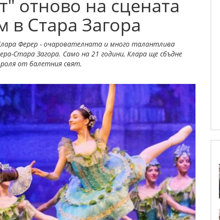
т" отново на сцената
 в Стара Загора
Клара Ферер - очарователната и много талантлива
ра-Стара Загора. Само на 21 години, Клара ще сбъдне
 роля от балетния свят.