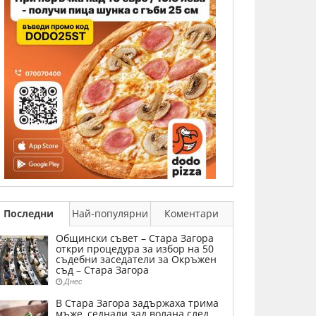
Последни
Най-популярни
Коментари
Общински съвет – Стара Загора
откри процедура за избор на 50
съдебни заседатели за Окръжен
съд – Стара Загора
Днес
В Стара Загора задържаха трима
мъже, седнали зад волана след