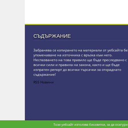
СЪДЪРЖАНИЕ
Забранява се копирането на материали от уебсайта бе
упоменаване на източника с връзка към него.
Неспазването на това правило ще бъде преследвано с
всички сили и правила на закона, както и ще бъде
изпратен репорт до всички търсачки за откраднато
съдържание!
RSS Новини
Copyright © stz24.com. Developed by
BPage CMS
.
Този уебсайт използва бисквитки, за да осигур