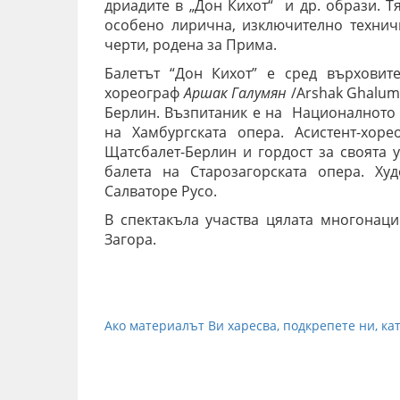
дриадите в „Дон Кихот“ и др. образи. Т
особено лирична, изключително технич
черти, родена за Прима.
Балетът “Дон Кихот” е сред върховит
хореограф
Аршак Галумян
/Arshak Ghalum
Берлин. Възпитаник е на Националното 
на Хамбургската опера. Асистент-хор
Щатсбалет-Берлин и гордост за своята 
балета на Старозагорската опера. Х
Салваторе Русо.
В спектакъла участва цялата многонац
Загора.
Ако материалът Ви харесва, подкрепете ни, кат