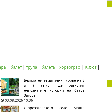
ера
|
балет
|
трупа
|
балета
|
хореограф
|
Кихот
|
о
Безплатни тематични турове на 8
с
и 9 август ще разкрият
непознатите истории на Стара
Загора
03.08.2026 10:36
а
Старозагорското село Малка