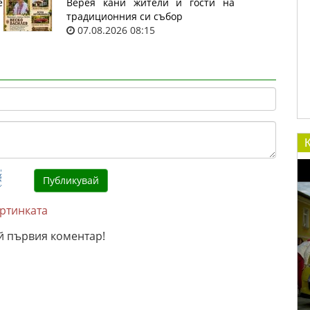
е
Верея кани жители и гости на
традиционния си събор
07.08.2026 08:15
артинката
й първия коментар!