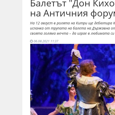
Балетът "Дон Кихо
на Античния форум
На 12 август в ролята на Китри ще дебютира 
испанка от трупата на балета на Държавна опе
своята голяма мечта – да играе в любимата си
06.08.2021 11:37