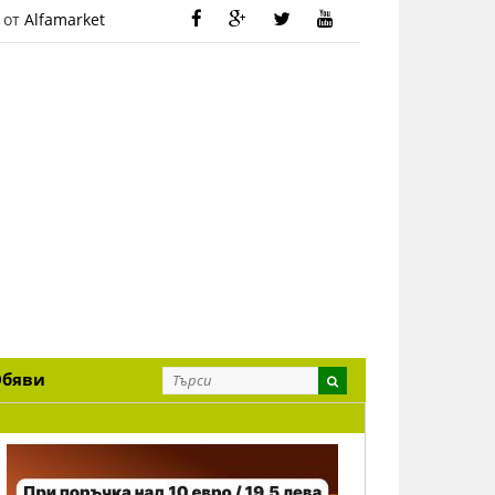
 от
Alfamarket
Обяви