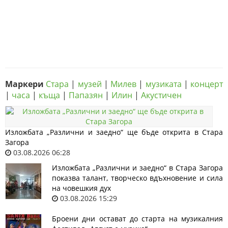
Маркери
Стара
|
музей
|
Милев
|
музиката
|
концерт
|
часа
|
къща
|
Папазян
|
Илин
|
Акустичен
Изложбата „Различни и заедно“ ще бъде открита в Стара
Загора
03.08.2026 06:28
Изложбата „Различни и заедно“ в Стара Загора
показва талант, творческо вдъхновение и сила
на човешкия дух
03.08.2026 15:29
Броени дни остават до старта на музикалния