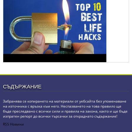
СЪДЪРЖАНИЕ
Забранява се копирането на материали от уебсайта без упоменаване
на източника с връзка към него. Неспазването на това правило ще
бъде преследвано с всички сили и правила на закона, както и ще бъде
изпратен репорт до всички търсачки за откраднато съдържание!
RSS Новини