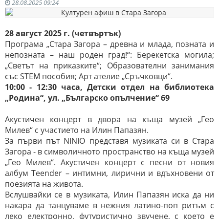
28.08.2025 09:24
28 август 2025 г. (четвъртък)
Програма „Стара Загора – древна и млада, позната и
непозната – наш роден град!“: Берекетска могила;
„Светът на приказките“; Образователни занимания
със STEM пособия; Арт ателие „Сръчковци“.
10:00 - 12:30 часа, Детски отдел на библиотека
„Родина“, ул. „Българско опълчение“ 69
Акустичен концерт в двора на къща музей „Гео
Милев“ с участието на Илин Папазян.
За първи път NINIO представя музиката си в Стара
Загора - в символичното пространство на къща музей
„Гео Милев“. Акустичен концерт с песни от новия
албум Teender – интимни, лирични и вдъхновени от
поезията на живота.
Вслушвайки се в музиката, Илин Папазян иска да ни
накара да танцуваме в нежния латино-поп ритъм с
леко електронно, футуристично звучене, с което е