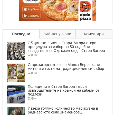
Последни
Най-популярни
Коментари
Общински съвет – Стара Загора откри
процедура за избор на 50 съдебни
заседатели за Окръжен съд – Стара Загора
Днес
Старозагорското село Малка Верея кани
жители и гости на традиционния си събор
Днес
Полицията в Стара Загора търси
извършителите на кражби на кабели от
подлези
Днес
Иззеха голямо количество марихуана в
радневското село Знаменосец