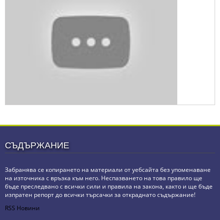
СЪДЪРЖАНИЕ
Забранява се копирането на материали от уебсайта без упоменаване
на източника с връзка към него. Неспазването на това правило ще
бъде преследвано с всички сили и правила на закона, както и ще бъде
изпратен репорт до всички търсачки за откраднато съдържание!
RSS Новини