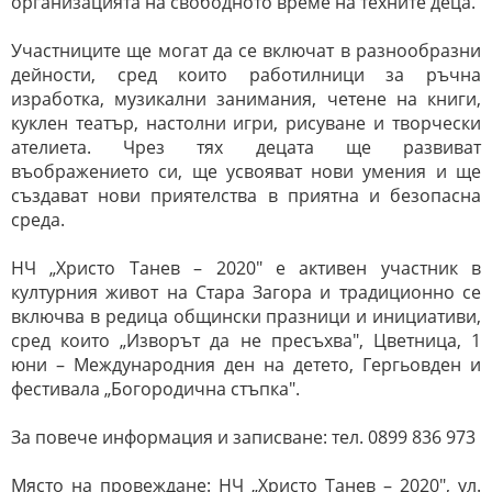
организацията на свободното време на техните деца.
Участниците ще могат да се включат в разнообразни
дейности, сред които работилници за ръчна
изработка, музикални занимания, четене на книги,
куклен театър, настолни игри, рисуване и творчески
ателиета. Чрез тях децата ще развиват
въображението си, ще усвояват нови умения и ще
създават нови приятелства в приятна и безопасна
среда.
НЧ „Христо Танев – 2020" е активен участник в
културния живот на Стара Загора и традиционно се
включва в редица общински празници и инициативи,
сред които „Изворът да не пресъхва", Цветница, 1
юни – Международния ден на детето, Гергьовден и
фестивала „Богородична стъпка".
За повече информация и записване:
тел. 0899 836 973
Място на провеждане: НЧ „Христо Танев – 2020", ул.