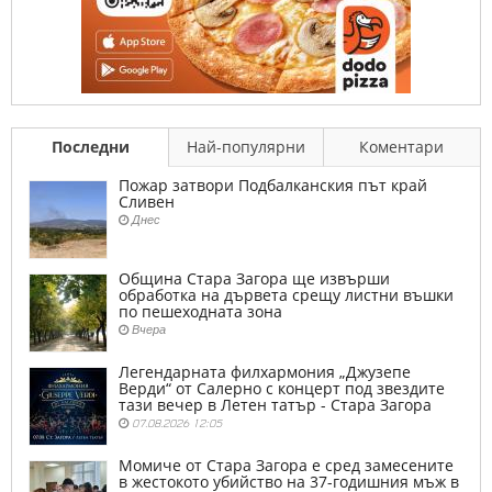
Последни
Най-популярни
Коментари
Пожар затвори Подбалканския път край
Сливен
Днес
Община Стара Загора ще извърши
обработка на дървета срещу листни въшки
по пешеходната зона
Вчера
Легендарната филхармония „Джузепе
Верди“ от Салерно с концерт под звездите
тази вечер в Летен татър - Стара Загора
07.08.2026 12:05
Момиче от Стара Загора е сред замесените
в жестокото убийство на 37-годишния мъж в