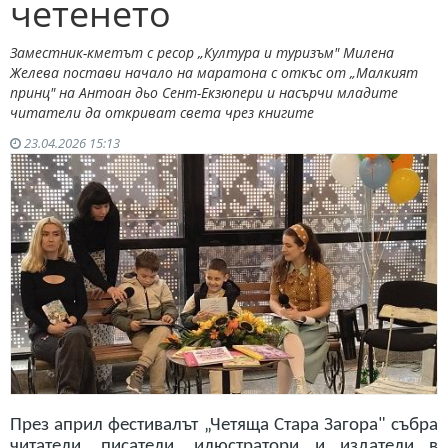
четенето
Заместник-кметът с ресор „Култура и туризъм" Милена
Желева постави начало на маратона с откъс от „Малкият
принц" на Антоан дьо Сент-Екзюпери и насърчи младите
читатели да откриват света чрез книгите
23.04.2026 15:13
През април фестивалът „Четяща Стара Загора" събра
читатели, писатели, илюстратори и издатели в