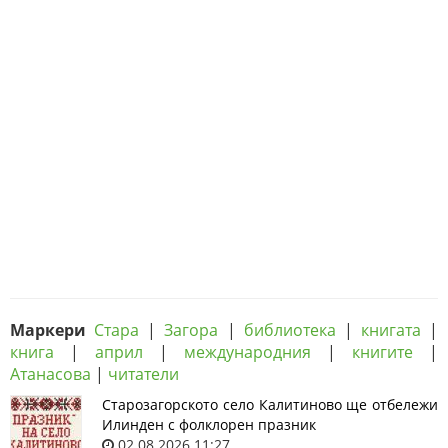
Маркери
Стара
|
Загора
|
библиотека
|
книгата
|
книга
|
април
|
международния
|
книгите
|
Атанасова
|
читатели
Старозагорското село Калитиново ще отбележи
Илинден с фолклорен празник
02.08.2026 11:27