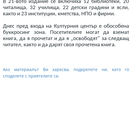
В 21-вото издание се включиха 12 библиотеки, 20
читалища, 32 училища, 22 детски градини и ясли,
както и 23 институции, кметства, НПО и фирми.
Днес пред входа на Културния център е обособена
буккросинг зона. Посетителите могат да вземат
книга, да я прочетат и да я „освободят" за следващ
читател, както и да дарят своя прочетена книга.
Ако материалът Ви харесва, подкрепете ни, като го
споделете с приятелите си.