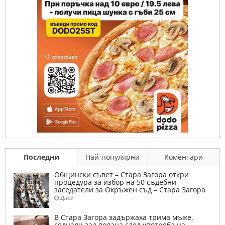
Последни
Най-популярни
Коментари
Общински съвет – Стара Загора откри
процедура за избор на 50 съдебни
заседатели за Окръжен съд – Стара Загора
Днес
В Стара Загора задържаха трима мъже,
седнали зад волана след употреба на