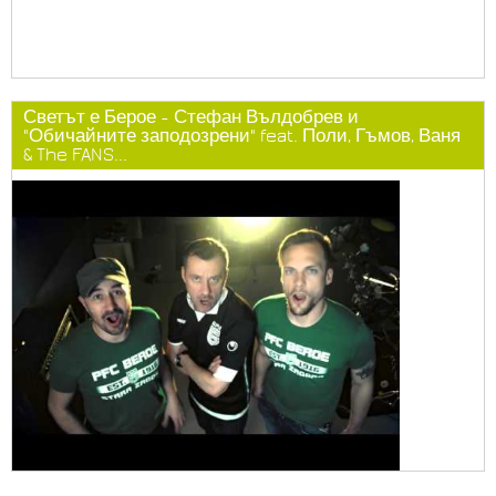
Светът е Берое - Стефан Вълдобрев и
"Обичайните заподозрени" feat. Поли, Гъмов, Ваня
& The FANS...