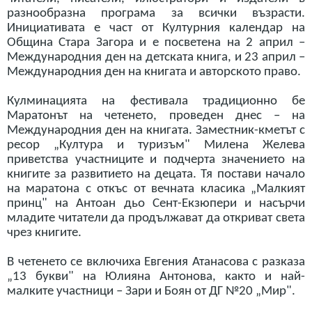
разнообразна програма за всички възрасти.
Инициативата е част от Културния календар на
Община Стара Загора и е посветена на 2 април –
Международния ден на детската книга, и 23 април –
Международния ден на книгата и авторското право.
Кулминацията на фестивала традиционно бе
Маратонът на четенето, проведен днес – на
Международния ден на книгата. Заместник-кметът с
ресор „Култура и туризъм" Милена Желева
приветства участниците и подчерта значението на
книгите за развитието на децата. Тя постави начало
на маратона с откъс от вечната класика „Малкият
принц" на Антоан дьо Сент-Екзюпери и насърчи
младите читатели да продължават да откриват света
чрез книгите.
В четенето се включиха Евгения Атанасова с разказа
„13 букви" на Юлияна Антонова, както и най-
малките участници – Зари и Боян от ДГ №20 „Мир".