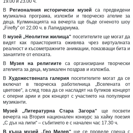
19.00 и 23.00 ч.
В
Регионалния исторически музей
са предвидени
музикална програма, изложби и творческо ателие за
деца. Кулминацията на вечерта ще бъде огненото шоу
„
Firefly”
от 22.00 ч.
в
Лапидариума.
В
музей „Неолитни жилища“
посетителите ще могат да
видят как праисторията оживява чрез виртуалната
реалност и късометражните анимации, показващи бита и
занаятите от епохата.
В
Музея на религиите
са организирани творчески
ателиета за деца, музикален поздрав и изложба.
В
Художествената галерия
посетителите могат да се
включат в творческа работилница „Вселената от
цветове“, а след това да се насладят на бутиков концерт
с оперни арии и рок концерт с участието на популярни
музиканти.
Музей „Литературна Стара Загора“
ще посвети
вечерта на Втория национален конкурс за хайку поезия
„С дъх на липи“ – събитието е с начален час 17.30 ч.
В къща музей „Гео Милев“
ще се проведе среща с