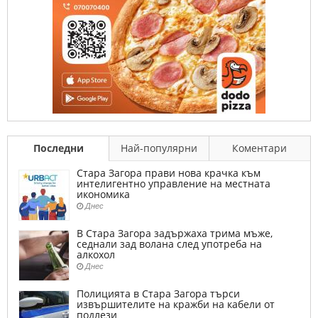
Последни
Най-популярни
Коментари
Стара Загора прави нова крачка към
интелигентно управление на местната
икономика
Днес
В Стара Загора задържаха трима мъже,
седнали зад волана след употреба на
алкохол
Днес
Полицията в Стара Загора търси
извършителите на кражби на кабели от
подлези